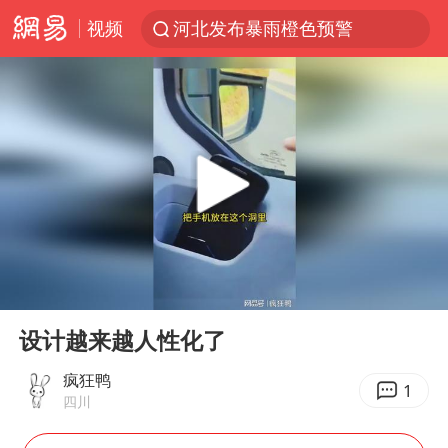
视频
河北发布暴雨橙色预警
贾冰私人饭局被偷拍
台风“白海豚”登陆 各地各部门全力应对
奥沙利文晋级斯诺克中国公开赛16强
路虎卫士110 HSE限时降价
我国发现稀散金属独立新矿物——乌斯河锗矿
上海鼓励居家办公
00:00
00:13
部分银行上调存款利率
Play
Ent
full
小沈阳加盟《披荆斩棘》
设计越来越人性化了
新疆生产建设兵团生态环境局原局长被查
疯狂鸭
1
四川
朱一龙的鼻子怎么了