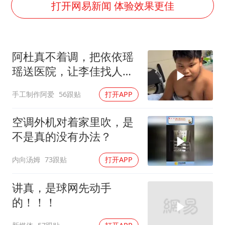
大疆错失宇树
打开网易新闻 体验效果更佳
5万小车卖不动 微型代步车集体遇冷
4.2平卫生间补漏注胶花1.55万
阿杜真不着调，把依依瑶
周星驰妈妈现身香港首映礼
瑶送医院，让李佳找人看
上海地铁4条线路全线停运
孩子吧！
手工制作阿爱
56跟贴
打开APP
湖北启动重大气象灾害三级应急响应
费大厨口号更改 不再宣传小炒肉大王
空调外机对着家里吹，是
56岁刘奕君跟13岁女儿合跳
不是真的没有办法？
从科技创新看开局起步的时与势
内向汤姆
73跟贴
打开APP
讲真，是球网先动手
的！！！