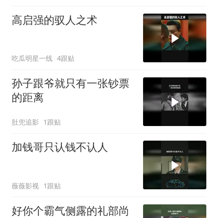
高启强的驭人之术
吃瓜明星一线
4跟贴
孙子跟爷就只有一张钞票
的距离
肚兜追影
1跟贴
加钱哥只认钱不认人
薇薇影视
1跟贴
好你个霸气侧露的礼部尚