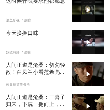
这时候什么要求他都愿意
池鱼影视
1跟贴
今天换换口味
奻奻剪影
1跟贴
人间正道是沧桑：切勿轻
敌！白凤兰小看范希亮，
杨立青紧急劝导
家禽搞笑事务所
人间正道是沧桑：三喜子
归来，下属一拥而上，打