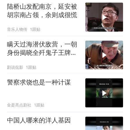
陆桥山发配南京，延安被
胡宗南占领，余则成很慌
音乐人物传
1跟贴
瞒天过海潜伏敌营，一朝
身份揭晓全歼鬼子王牌部
队
剧说侃影
1跟贴
警察求饶也是一种计谋
全是亮点剧社
1跟贴
中国人哪来的洋人基因