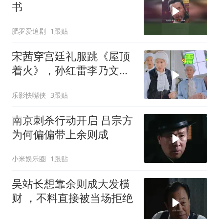
书
肥罗爱追剧
1跟贴
宋茜穿宫廷礼服跳《屋顶
着火》，孙红雷李乃文当
场看呆，“硬汉变迷弟”表
乐影快嘴侠
3跟贴
情包全网疯传！
南京刺杀行动开启 吕宗方
为何偏偏带上余则成
小米娱乐圈
1跟贴
吴站长想靠余则成大发横
财 ，不料直接被当场拒绝