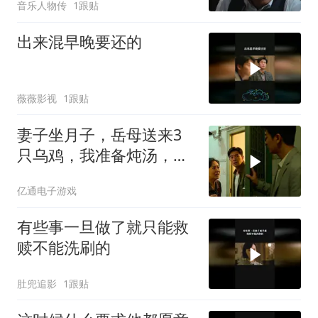
音乐人物传
1跟贴
出来混早晚要还的
薇薇影视
1跟贴
妻子坐月子，岳母送来3
只乌鸡，我准备炖汤，妻
子拉住我
亿通电子游戏
有些事一旦做了就只能救
赎不能洗刷的
肚兜追影
1跟贴