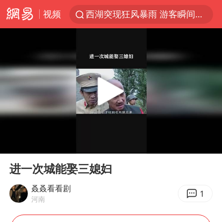
视频
西湖突现狂风暴雨 游客瞬间被浇透
金饰克价一夜涨回1300元
新疆景区自驾服务费改为按车收费
视频丨中国东方电气集团原党组副书记、董事宋致远被查
梁家辉：到内地拍戏不是北上是回归
白海豚将正面袭击贯穿浙江
酒店回应车内过夜被收150元
00:00
00:46
几元成本 千万市值蒸发
Play
Ent
full
牛津大学一纸声明甩不了锅
进一次城能娶三媳妇
儿子陪躺平老爹体验外卖员火了
叒叒看看剧
1
河南
浙江台州《告全体市民书》