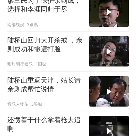
廖三民为了保护余则成，
选择和李涯同归于尽
南部视娱
3跟贴
陆桥山回归大开杀戒 ，余
则成劝和惨遭打脸
甜甜明星娱乐
1跟贴
陆桥山重返天津，站长请
余则成帮忙说情
音乐人物传
3跟贴
还愣着干什么拿着枪去追
啊