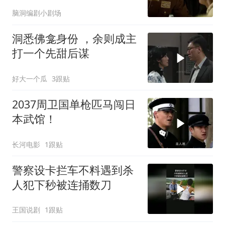
听范希亮去向！
脑洞编剧小剧场
洞悉佛龛身份 ，余则成主
打一个先甜后谋
好大一个瓜
3跟贴
2037周卫国单枪匹马闯日
本武馆！
长河电影
1跟贴
警察设卡拦车不料遇到杀
人犯下秒被连捅数刀
王国说剧
1跟贴