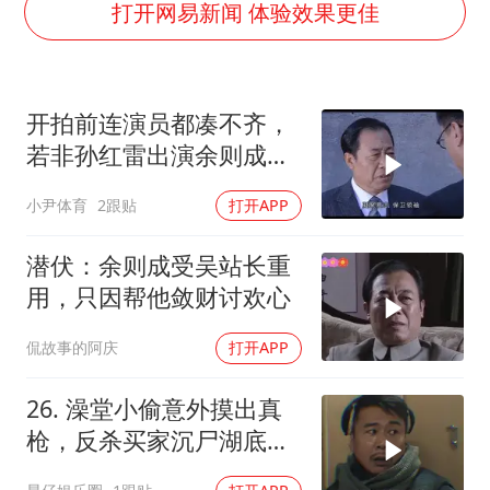
香港宏福苑火灾或由烟头引起
打开网易新闻 体验效果更佳
西贝创始人贾国龙押注鲜羊赛道
“不怕六爷挂得多 就怕六爷挂一颗”
开拍前连演员都凑不齐，
多个明星演唱会取消
若非孙红雷出演余则成，
36岁男演员成景区NPC后人气爆棚
这部剧还会火吗
小尹体育
2跟贴
打开APP
人民的健康、体质、幸福一脉相承
潜伏：余则成受吴站长重
用，只因帮他敛财讨欢心
侃故事的阿庆
打开APP
26. 澡堂小偷意外摸出真
枪，反杀买家沉尸湖底，
竟扯出十年悍匪