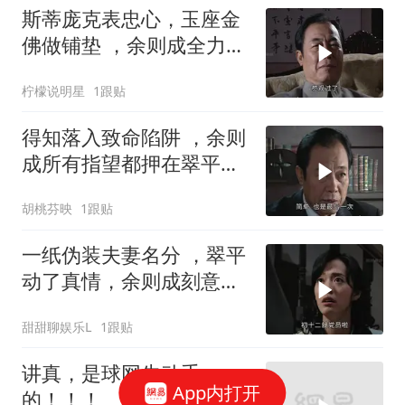
斯蒂庞克表忠心，玉座金
佛做铺垫 ，余则成全力冲
刺副站长之位
柠檬说明星
1跟贴
得知落入致命陷阱 ，余则
成所有指望都押在翠平身
上
胡桃芬映
1跟贴
一纸伪装夫妻名分 ，翠平
动了真情，余则成刻意回
避装糊涂
甜甜聊娱乐L
1跟贴
讲真，是球网先动手
App内打开
的！！！