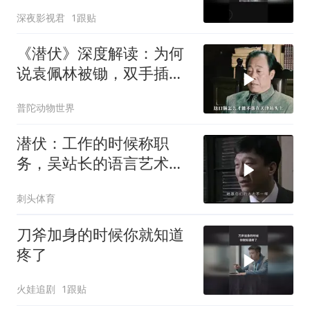
深夜影视君
1跟贴
《潜伏》深度解读：为何
说袁佩林被锄，双手插兜
的李涯责任最大？
普陀动物世界
潜伏：工作的时候称职
务，吴站长的语言艺术确
实比高育良高得多
刺头体育
刀斧加身的时候你就知道
疼了
火娃追剧
1跟贴