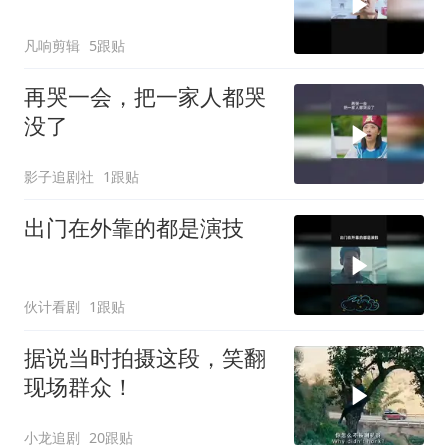
凡响剪辑
5跟贴
再哭一会，把一家人都哭
没了
影子追剧社
1跟贴
出门在外靠的都是演技
伙计看剧
1跟贴
据说当时拍摄这段，笑翻
现场群众！
小龙追剧
20跟贴