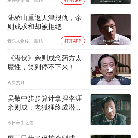
星仔娱乐圈
1跟贴
打开APP
陆桥山重返天津报仇，余
则成求和却被拒绝
音乐人物传
1跟贴
打开APP
《潜伏》余则成念药方太
魔性，笑到停不下来！
观星赏月
吴敬中步步算计拿捏李涯
余则成，老狐狸终成潜伏
最大赢家
今日养生之道