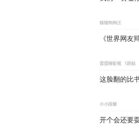
猫猫狗狗汪
《世界网友辩
霞霞聊影视
1跟贴
这脸翻的比
小小段砸
开个会还要