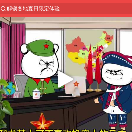
解锁各地夏日限定体验
白海豚将正面袭击贯穿浙江
男童模仿奥特曼从高处跳下致骨折
名创优品一次性内裤 颜面尽失
视频丨中国东方电气集团原党组副书记、董事宋致远
香港宏福苑火灾或由烟头引起
实时追踪台风白海豚
浙江台州《告全体市民书》
女主硬加吻戏短剧已下架
上海多家景点临时闭园或调整运营时间
郑丽文：台湾从来没有“独立”过
董璇小酒窝朵朵为佟丽娅庆生