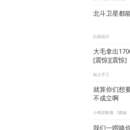
北斗卫星都
白宸侃片
大毛拿出17
[震惊][震惊]
粘土手工
就算你们想要
不成立啊
小萌讲影视
1跟贴
我们一唠嗑