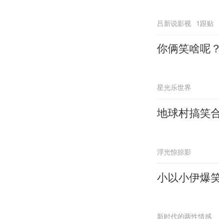
吕新说影视
1跟贴
你俩笑啥呢
星光乐世界
地球村搞笑
浮光惊掠影
小以小伊爆
新时代的两性情感