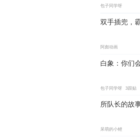
包子同学呀
双手插兜，
阿彪动画
白象：你们
包子同学呀
3跟贴
所队长的故
呆萌的小鲤