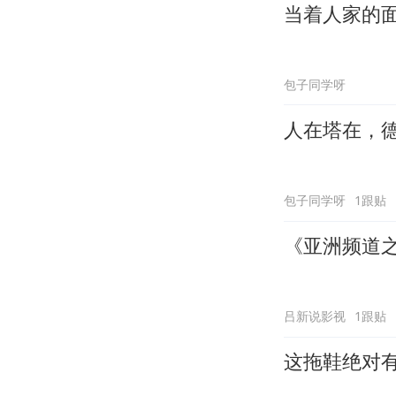
当着人家的
包子同学呀
人在塔在，
包子同学呀
1跟贴
《亚洲频道
吕新说影视
1跟贴
这拖鞋绝对