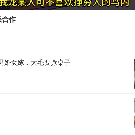
媒体：“内容由AI生成”不是免责盾牌
多个明星演唱会取消
谈合作
西贝创始人贾国龙押注鲜羊赛道
女儿为争财产堵门阻挠父亲出殡
美国AI开始攻击真人了
，男婚女嫁，大毛要掀桌子
人民的健康、体质、幸福一脉相承