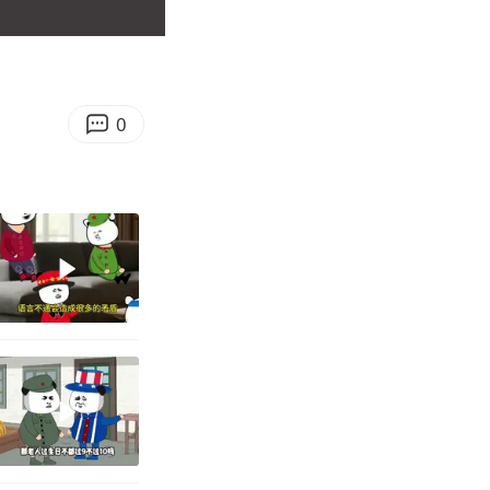
00:39
Enter
fullscreen
0