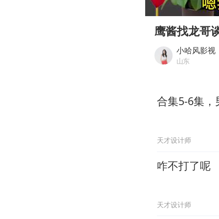
00:00
Play
鹰酱找龙哥
小哈风影视
山东
合集5-6集
天才设计师
咋不打了呢
天才设计师