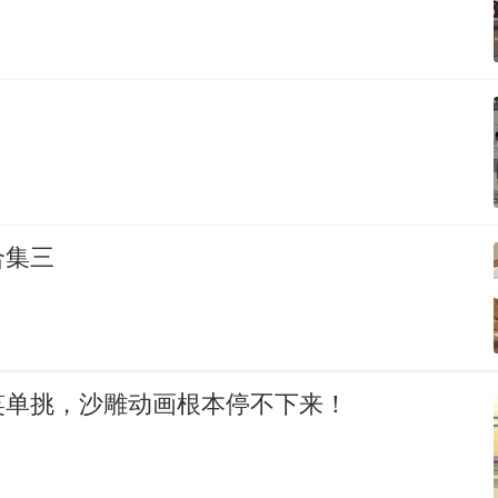
？
合集三
笑单挑，沙雕动画根本停不下来！