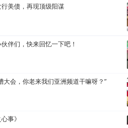
发行美债，再现顶级阳谋
小伙伴们，快来回忆一下吧！
槽大会，你老来我们亚洲频道干嘛呀？”
之心事》