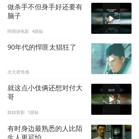
做杀手不但身手好还要有
脑子
阿萌讲电影
4跟贴
90年代的悍匪太猖狂了
次元君情感
就这点小伎俩还想对付大
哥
奻奻剪影
1跟贴
有时身边最熟悉的人比陌
生人更可怕