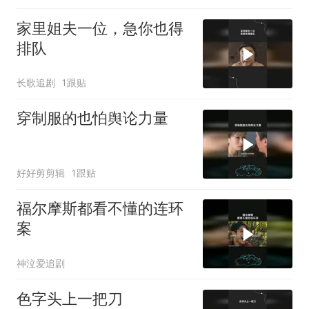
家里姐夫一位，急你也得
排队
长歌追剧
1跟贴
穿制服的也怕舆论力量
好好剪剪辑
1跟贴
福尔摩斯都看不懂的连环
案
神泣爱追剧
色字头上一把刀