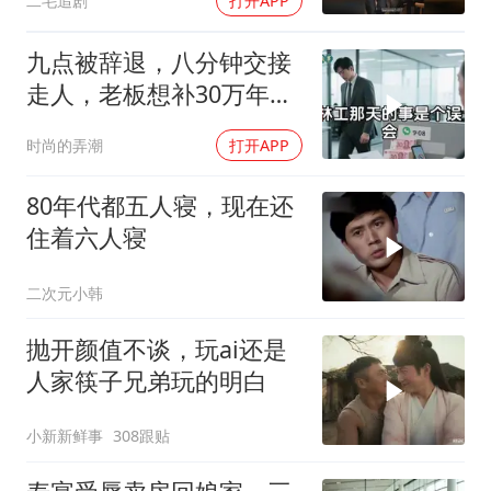
二毛追剧
打开APP
九点被辞退，八分钟交接
走人，老板想补30万年终
奖却发现被拉黑
时尚的弄潮
打开APP
80年代都五人寝，现在还
住着六人寝
二次元小韩
抛开颜值不谈，玩ai还是
人家筷子兄弟玩的明白
小新新鲜事
308跟贴