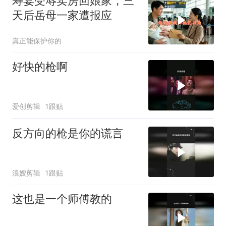
寿宴受辱卖房回娘家，三
天后岳母一家遭报应
真正能保护你的
好快的枪啊
爱创剪辑
1跟贴
反方向的枪是你的谎言
浪嫂剪辑
1跟贴
这也是一个师傅教的