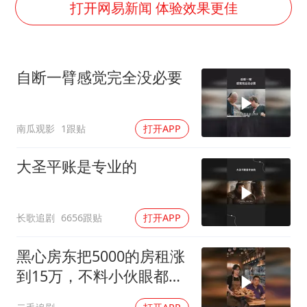
70多岁父亲独自坐车到上海看望女儿
打开网易新闻 体验效果更佳
“空调24小时开着更省电”不实
“不建议大家买深色蛋糕”
自断一臂感觉完全没必要
985博士后被曝在妻子孕期出轨后续
公司“上四休三”但要降薪1000元
南瓜观影
1跟贴
打开APP
如何把百年大党建设得更加坚强有力？
大圣平账是专业的
长歌追剧
6656跟贴
打开APP
黑心房东把5000的房租涨
到15万，不料小伙眼都不
眨都同意了！