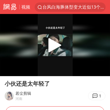
视频
台风白海豚体型变大近似13个浙江面积
泸溪河：桃酥吃出金属牙冠视频不实
美国将对多晶硅衍生品加征15%关税
泰交通部副部长回应中国人遭歧视手势
泰国校园枪击案死亡人数升至7人
俄称欧洲若想和平解决冲突应停止援乌
改名后的“青海拉面”店
00:00
00:22
段绚竞因公牺牲 年仅44岁
Play
Ent
full
1岁宝宝碰坏纸巾盒 宝妈被索赔924元
小伙还是太年轻了
女子开一天一夜空调后二氧化碳中毒
若尘剪辑
1
河南
97岁英国奶奶飞上天再破吉尼斯纪录