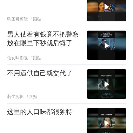
狗圣哥剪辑
1跟贴
男人仗着有钱竟不把警察
放在眼里下秒就后悔了
仙女味影视
1跟贴
不用逼供自己就交代了
若尘剪辑
1跟贴
这里的人口味都很独特