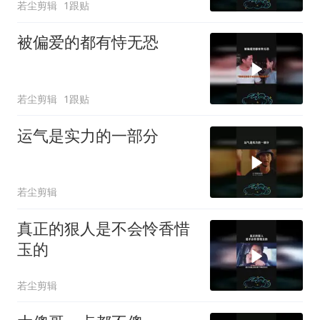
若尘剪辑
1跟贴
被偏爱的都有恃无恐
若尘剪辑
1跟贴
运气是实力的一部分
若尘剪辑
真正的狠人是不会怜香惜
玉的
若尘剪辑