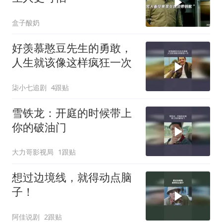
盒子酸奶
好羡慕憨豆先生的勇敢，
人生就该像这样疯狂一次
柒小七追剧
4跟贴
雪铁龙：开庭的时候带上
你的破油门
大力哥影视局
1跟贴
想过边境线，就得动点脑
子！
阿佳说剧
2跟贴