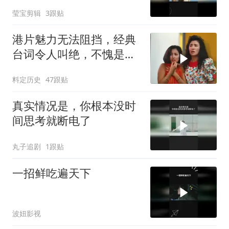
莹宝剪辑
3跟贴
港片魅力无法阻挡，经典
台词令人叫绝，不愧是影
视标杆
料定历史
47跟贴
真实情况是，你根本没时
间思考就断电了
丸子追剧
1跟贴
一招鲜吃遍天下
波妞影视