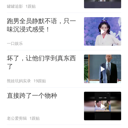
罐罐追影
1跟贴
跑男全员静默不语，只一
味沉浸式感受！
一口娱乐
坏了，让他们学到真东西
了
熊娃坑妈实录
19跟贴
直接跨了一个物种
老公爱剪辑
1跟贴