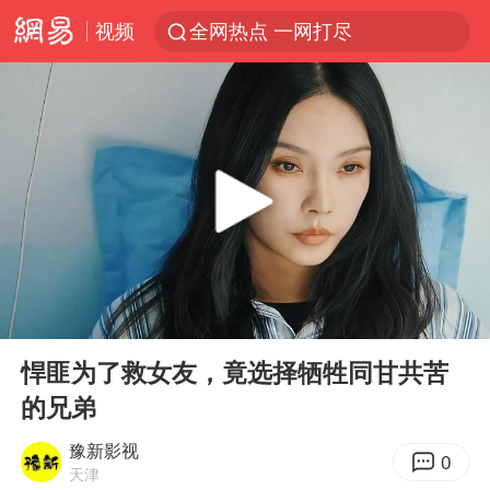
视频
全网热点 一网打尽
00:00
06:02
Play
Ent
full
悍匪为了救女友，竟选择牺牲同甘共苦
的兄弟
豫新影视
0
天津