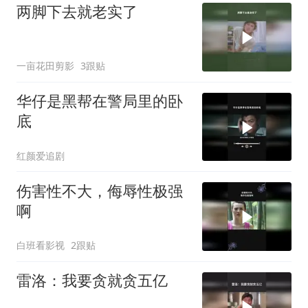
两脚下去就老实了
一亩花田剪影
3跟贴
华仔是黑帮在警局里的卧
底
红颜爱追剧
伤害性不大，侮辱性极强
啊
白班看影视
2跟贴
雷洛：我要贪就贪五亿