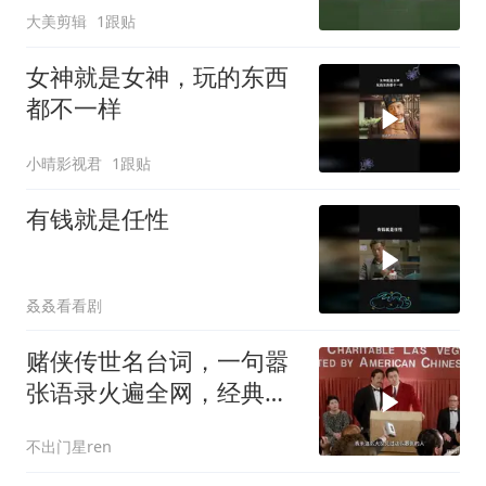
大美剪辑
1跟贴
女神就是女神，玩的东西
都不一样
小晴影视君
1跟贴
有钱就是任性
叒叒看看剧
赌侠传世名台词，一句嚣
张语录火遍全网，经典永
流传
不出门星ren