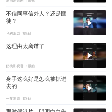
酒酒爱追剧
1跟贴
不信同事信外人？还是匪
徒？
乌鸦追剧
1跟贴
这理由太离谱了
奶桃影视君
1跟贴
身手这么好是怎么被抓进
去的
一夜追剧
1跟贴
那时候港片，明明白白告