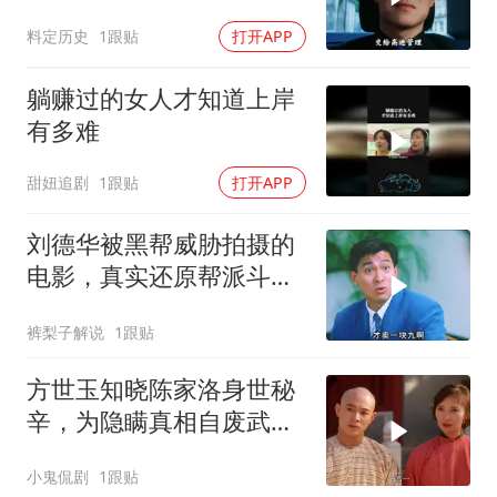
经典深度解读
料定历史
1跟贴
打开APP
躺赚过的女人才知道上岸
有多难
甜妞追剧
1跟贴
打开APP
刘德华被黑帮威胁拍摄的
电影，真实还原帮派斗
争！
裤梨子解说
1跟贴
方世玉知晓陈家洛身世秘
辛，为隐瞒真相自废武
功，背后隐情引深思
小鬼侃剧
1跟贴