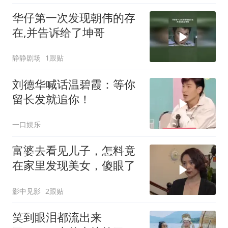
华仔第一次发现朝伟的存
在,并告诉给了坤哥
静静剧场
1跟贴
刘德华喊话温碧霞：等你
留长发就追你！
一口娱乐
富婆去看见儿子，怎料竟
在家里发现美女，傻眼了
影中见影
2跟贴
笑到眼泪都流出来