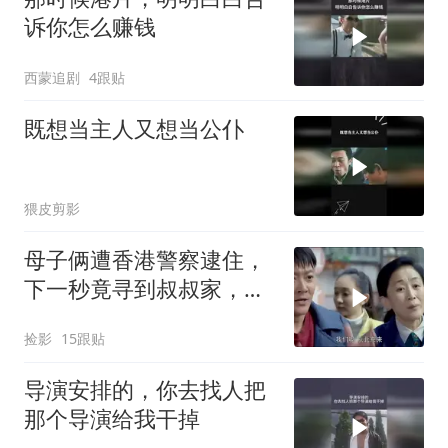
诉你怎么赚钱
西蒙追剧
4跟贴
既想当主人又想当公仆
猥皮剪影
母子俩遭香港警察逮住，
下一秒竟寻到叔叔家，瞬
间有了救星
捡影
15跟贴
导演安排的，你去找人把
那个导演给我干掉