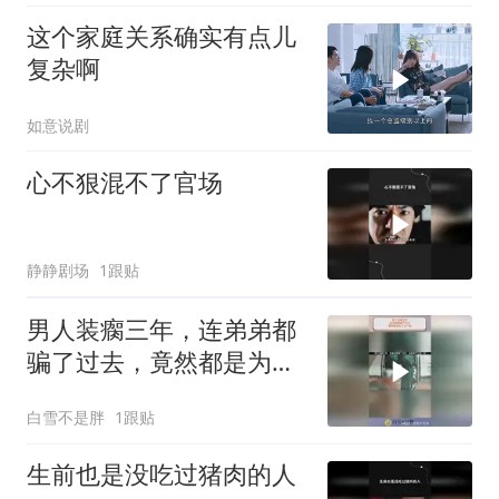
这个家庭关系确实有点儿
复杂啊
如意说剧
心不狠混不了官场
静静剧场
1跟贴
男人装瘸三年，连弟弟都
骗了过去，竟然都是为了
这一刻！
白雪不是胖
1跟贴
生前也是没吃过猪肉的人