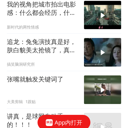
我的视角把城市拍出电影
感：什么都会经历，什么
都会过去
新时代的两性情感
追龙：兔兔演技真是好，
肤白貌美太抢镜了，真是
太好看了！
搞笑脑洞研究所
张嘴就触发关键词了
大美剪辑
1跟贴
讲真，是球网先动手
App内打开
的！！！