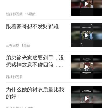
靓妹影视菌
16跟贴
跟着豪哥想不发财都难
三有追剧
1跟贴
弟弟输光家底要剁手，没
想赌神故意不碰四筒，老
千输惨了
西柚影视君
为什么她的衬衣质量比我
的好！