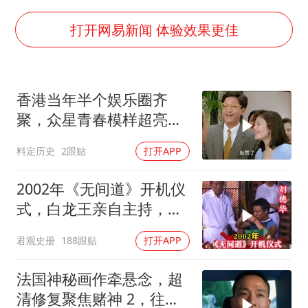
打开网易新闻 体验效果更佳
香港当年半个娱乐圈齐
聚，众星青春模样超亮
眼，星爷现身瞬间惊艳
料定历史
2跟贴
打开APP
2002年《无间道》开机仪
式，白龙王亲自主持，预
言句句成真！
君观史册
188跟贴
打开APP
法国神秘画作牵悬念，超
清修复聚焦赌神 2，往昔