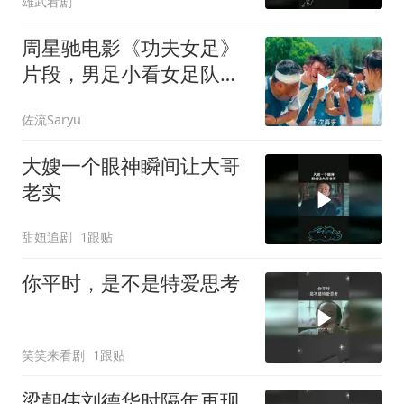
雄武看剧
周星驰电影《功夫女足》
片段，男足小看女足队
员，结果被打惨了
佐流Saryu
大嫂一个眼神瞬间让大哥
老实
甜妞追剧
1跟贴
你平时，是不是特爱思考
笑笑来看剧
1跟贴
梁朝伟刘德华时隔年再现