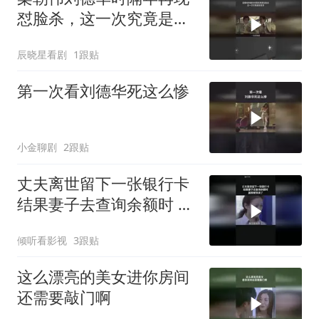
怼脸杀，这一次究竟是敌
是友
辰晓星看剧
1跟贴
第一次看刘德华死这么惨
小金聊剧
2跟贴
丈夫离世留下一张银行卡
结果妻子去查询余额时 直
接被惊呆了
倾听看影视
3跟贴
这么漂亮的美女进你房间
还需要敲门啊