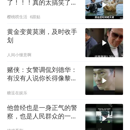
了！！！真的太搞笑了！
星爷不愧是第一喜剧之王
樱桃唠生活
6跟贴
黄金变黄莫测，及时收手
划
人间小惬意啊
赌侠：女警调侃刘德华：
有没有人说你长得像黎
明，这段笑喷了
糖逗在娱乐
他曾经也是一身正气的警
察，也是人民群众的一束
光