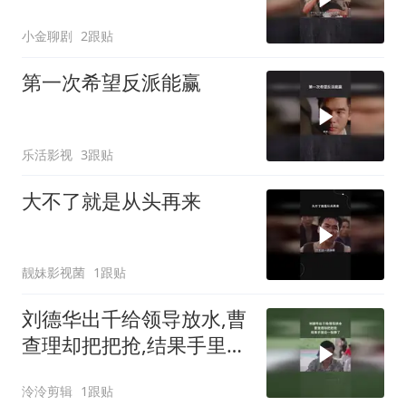
小金聊剧
2跟贴
第一次希望反派能赢
乐活影视
3跟贴
大不了就是从头再来
靓妹影视菌
1跟贴
刘德华出千给领导放水,曹
查理却把把抢,结果手里没
一张牌了
泠泠剪辑
1跟贴