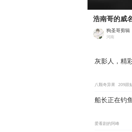
00:00
Play
浩南哥的威
狗圣哥剪辑
河南
灰影人，精
八颗奇异果
209跟
船长正在钓
爱看剧的阿峰