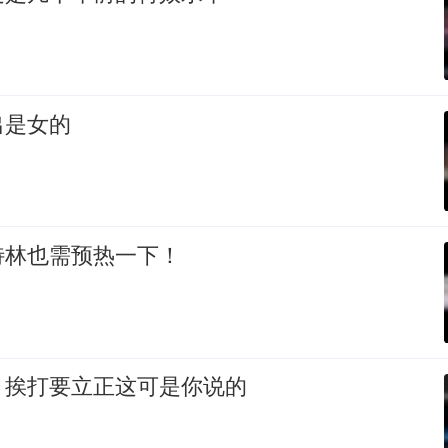
出是女的
特林也需预热一下！
，挨打要立正这可是你说的