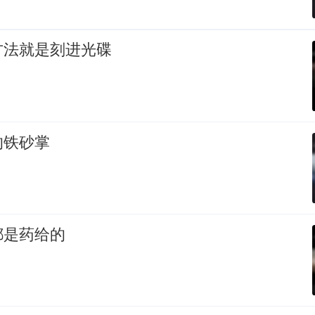
方法就是刻进光碟
的铁砂掌
都是药给的