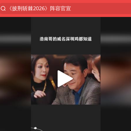
《披荆斩棘2026》阵容官宣
浙江省委书记：该停下的坚决停下来
杭州机场已取消航班388架次
中国籍豪华游艇富商之子在泰国被杀
上海中心千吨“镇楼神器”摆动明显
白海豚北上或致京津冀暴雨
看完所有石窟需2000元？景区回应
10余省份将出现强风雨 局地特大暴雨
广西公开征集涉黑涉恶犯罪线索
王艺迪2-4不敌张本美和止步4强
新疆一婚礼线上邀请引热议