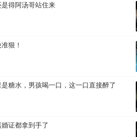
还是得阿汤哥站住来
快准狠！
里是糖水，男孩喝一口，这一口直接醉了
离婚证都拿到手了