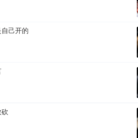
是自己开的
言
敢砍