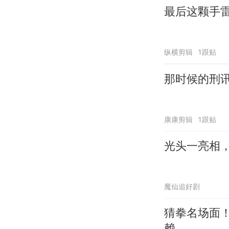
最后这颗手
纵横剪辑
1跟贴
那时候的刑
康康剪辑
1跟贴
光头一亮相
魔仙追好剧
猜拳名场面
赖