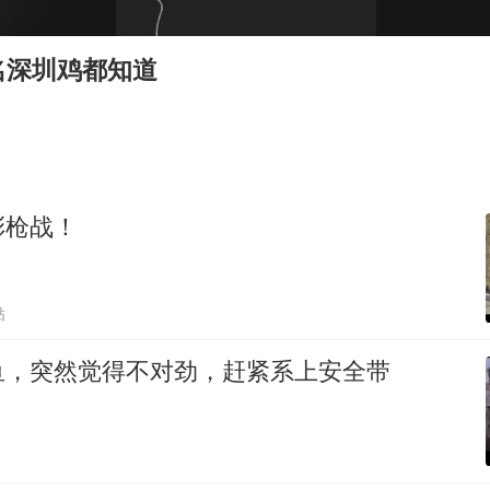
世界第1特鲁姆普斯诺克中国赛一轮游
国足U17与阿森纳决赛取消 并列冠军
名深圳鸡都知道
上门女婿出轨女邻居多年被判重婚罪
构建更高水平的全民健身公共服务体系
刘嘉玲晒与周星驰合照
奋力开创中国式现代化建设新局面
彩枪战！
贴
鱼，突然觉得不对劲，赶紧系上安全带