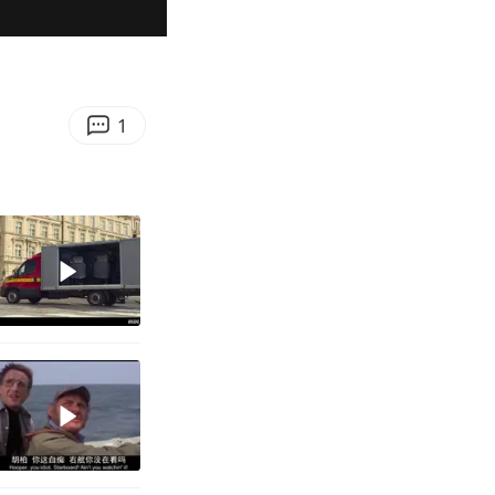
01:18
Enter
fullscreen
1