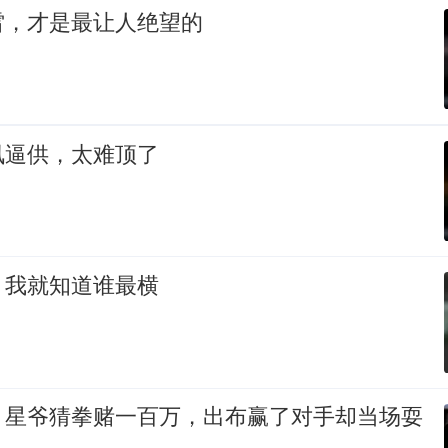
雷，才是最让人绝望的
讯逼供，太难顶了
，我就知道谁最横
！星爷猜拳赌一百万，出布赢了对手却当场耍