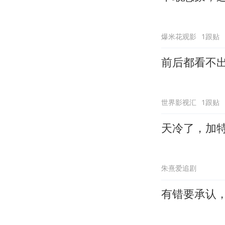
爆米花观影
1跟贴
前后都看不
世界影视汇
1跟贴
天冷了，加
朱熹爱追剧
有错要承认