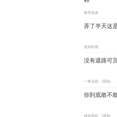
猫哥揾食
弄了半天这
波妞影视
没有退路可
一夜追剧
1跟贴
你到底敢不
奻奻剪影
1跟贴