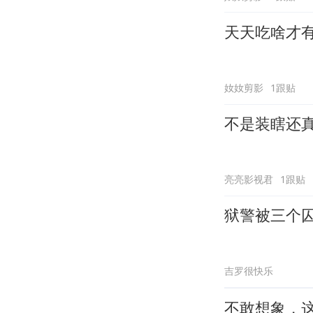
天天吃啥才
奻奻剪影
1跟贴
不是装瞎还
亮亮影视君
1跟贴
狱警被三个
吉罗很快乐
不敢想象，