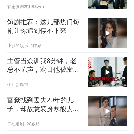
有态度网友19Dsym
拨通了一个电话
短剧推荐：这几部热门短
剧让你追到停不下来
小影的娱乐
1跟贴
主管当众训我8分钟，老
总不吭声，次日他被发配
4座郊区仓库
生活新鲜市
富豪找到丢失20年的儿
子，却故意装扮寒酸去相
认！
二毛追剧
28跟贴