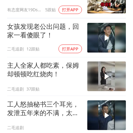
换了门锁，12天后我决意
有态度网友19Dsym
5跟贴
打开APP
离婚
女孩发现老公出问题，回
家一看傻眼了！
二毛追剧
12跟贴
打开APP
主人全家人都吃素，保姆
却顿顿吃红烧肉！
二毛追剧
37跟贴
工人怒抽秘书三个耳光，
发泄五年来的不满，太解
气了！
二毛追剧