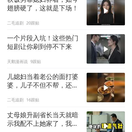
翅膀硬了，这就是下场！
二毛追剧
20跟贴
一个片段入坑！这些热门
短剧让你刷到停不下来
天鹅漫画说
9跟贴
儿媳妇当着老公的面打婆
婆，儿子不但不帮，还助
纣为虐！
二毛追剧
16跟贴
丈母娘升副省长当天就暗
示我配不上她家了，我当
场签完分手书，走到门口