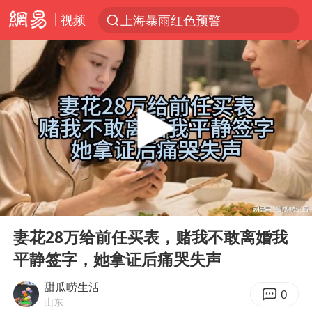
视频
上海暴雨红色预警
跨界融合拉长夏日经济消费链条
白海豚预计将在浙江苍南到三门一带登陆
王艺迪2-4张本美和 无缘横滨赛决赛
四川宜宾5.5级地震后余震为何不断
2026年7月份居民消费价格同比上涨0.5%
浙江海域将现5到8米巨浪到狂浪
00:00
1:12:34
伯克希尔净买入约200亿美元股票
Play
Ent
full
“伊斯兰版北约”出现
妻花28万给前任买表，赌我不敢离婚我
平静签字，她拿证后痛哭失声
武契奇会见泽连斯基有何意图
上海大部迎大暴雨
甜瓜唠生活
0
山东