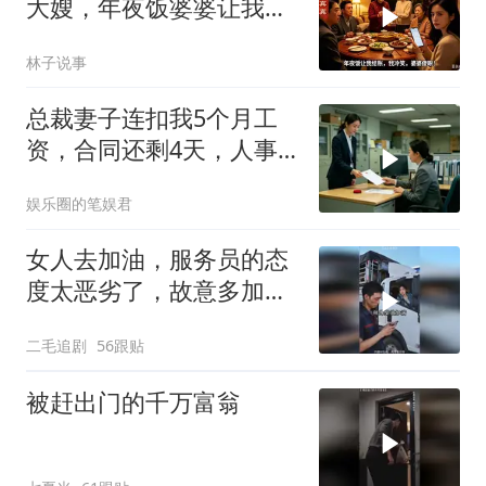
大嫂，年夜饭婆婆让我结
账，我冷笑，婆婆傻眼
林子说事
总裁妻子连扣我5个月工
资，合同还剩4天，人事
通知涨薪续签，我
娱乐圈的笔娱君
女人去加油，服务员的态
度太恶劣了，故意多加油
多收钱！
二毛追剧
56跟贴
被赶出门的千万富翁