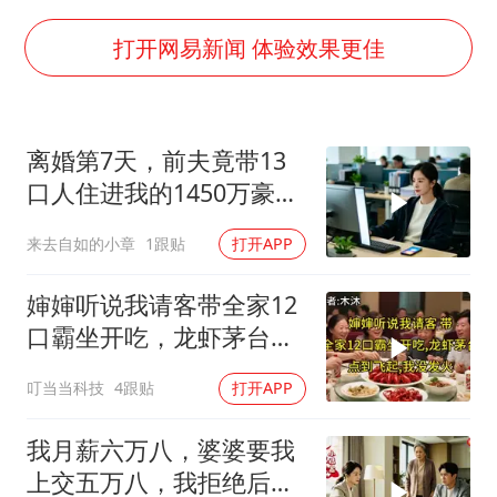
台铃电动车仅骑一年就断电趴窝
白海豚5次眼壁置换
打开网易新闻 体验效果更佳
曝美下令调查弹药库存信息遭泄露事件
以军士兵把枪口对准中国记者
离婚第7天，前夫竟带13
方桃子代言广告视频已下架
口人住进我的1450万豪
白海豚在海上打了个结
宅，一开门全傻眼
来去自如的小章
1跟贴
打开APP
河南警方公开征集黑恶犯罪线索
构建更高水平的全民健身公共服务体系
婶婶听说我请客带全家12
口霸坐开吃，龙虾茅台点
到飞起，我没发
叮当当科技
4跟贴
打开APP
我月薪六万八，婆婆要我
上交五万八，我拒绝后她