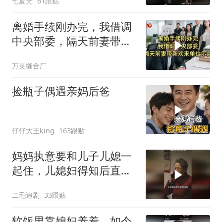
七夏光
61跟贴
离婚手续刚办完，我借调
中央部委，隔天前妻带新
欢来单位示威
万灵缝合厂
捡瓶子偶遇亲妈后爸
仔仔大王king
163跟贴
妈妈执意要和儿子儿媳一
起住，儿媳妇得知后直接
怒了！
二毛追剧
33跟贴
软饭男靠媳妇养着，如今