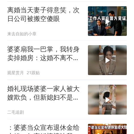
离婚当天妻子得意笑，次
日公司被搬空傻眼
来去自如的小章
婆婆扇我一巴掌，我转身
卖掉婚房：这婚不离不
行！
观星赏月
21跟贴
婚礼现场婆婆一家人被大
嫂欺负，但新媳妇不是好
惹的！
二毛追剧
：婆婆当众宣布退休金给