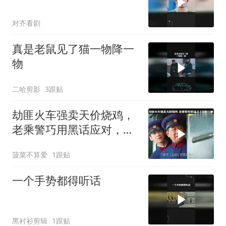
对齐看剧
真是老鼠见了猫一物降一
物
二哈剪影
3跟贴
劫匪火车强卖天价烧鸡，
老乘警巧用黑话应对，成
功套路劫匪
菠菜不算爱
1跟贴
一个手势都得听话
黑衬衫剪辑
1跟贴