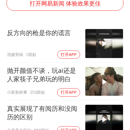
如何把百年大党建设得更加坚强有力
打开网易新闻 体验效果更佳
银行午休1.5小时 留个窗口行不行
弹药库存告急 美军补货难
反方向的枪是你的谎言
余承东口误将24999元电脑报成2499
小伙靠AI减肥 45天瘦40斤进了ICU
浪嫂剪辑
1跟贴
打开APP
李嫣近照曝光
总书记关心百姓身边这些民生大事
抛开颜值不谈，玩ai还是
人家筷子兄弟玩的明白
小新新鲜事
253跟贴
打开APP
真实展现了有阅历和没阅
历的区别