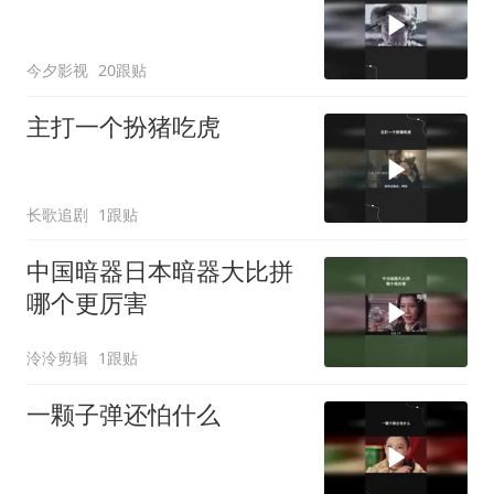
今夕影视
20跟贴
主打一个扮猪吃虎
长歌追剧
1跟贴
中国暗器日本暗器大比拼
哪个更厉害
泠泠剪辑
1跟贴
一颗子弹还怕什么