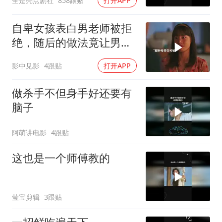
全是亮点剧社
858跟贴
打开APP
自卑女孩表白男老师被拒
绝，随后的做法竟让男老
师后悔终身
影中见影
4跟贴
打开APP
做杀手不但身手好还要有
脑子
阿萌讲电影
4跟贴
这也是一个师傅教的
莹宝剪辑
3跟贴