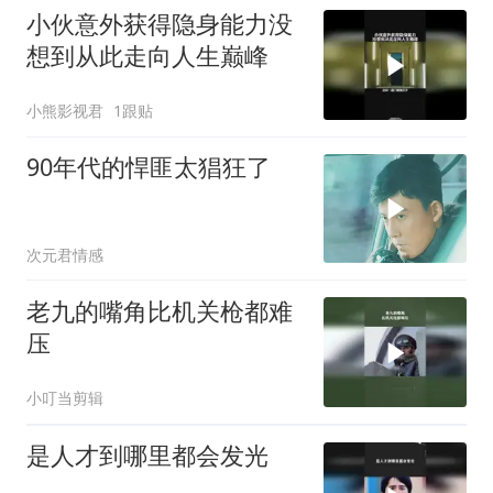
小伙意外获得隐身能力没
想到从此走向人生巅峰
小熊影视君
1跟贴
90年代的悍匪太猖狂了
次元君情感
老九的嘴角比机关枪都难
压
小叮当剪辑
是人才到哪里都会发光