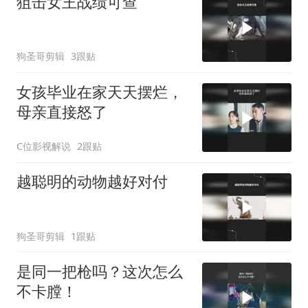
狙击女王战绩可查
狗圣哥剪辑
3跟贴
女孩毕业在家天天摆烂，
母亲直接怒了
C位影视解说
2跟贴
越聪明的动物越好对付
狗圣哥剪辑
1跟贴
是同一把枪吗？这次怎么
不卡膛！