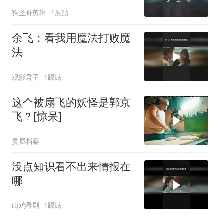
狗圣哥剪辑
1跟贴
余飞：看我用魔法打败魔
法
观影君子
1跟贴
这个被扇飞的妖怪是郭京
飞？[惊呆]
灵犀档案
没点知识看不出来情报在
哪
山鸡看剧
1跟贴