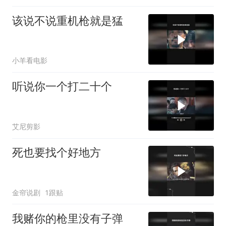
该说不说重机枪就是猛
小羊看电影
听说你一个打二十个
艾尼剪影
死也要找个好地方
金帘说剧
1跟贴
我赌你的枪里没有子弹