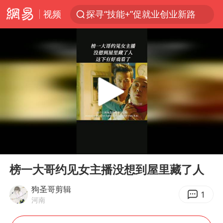
视频
探寻“技能+”促就业创业新路
41岁女子为鼓励女儿考上985研究生
美国退回1000亿美元关税
24小时不关空调 电费反而更低？
维持强台风级！白海豚直奔华东沿海
河南试行周五下午弹性离岗
李亚鹏向地铁吐血女孩捐99999元
00:00
02:15
要给全体职工“应休尽休”的底气
Play
Ent
full
日本籍女网红在韩直播时自杀身亡
榜一大哥约见女主播没想到屋里藏了人
“天津之眼”摩天轮附近2人落水
狗圣哥剪辑
1
河南
儿科医生漏诊获刑：我认错但不能认罪