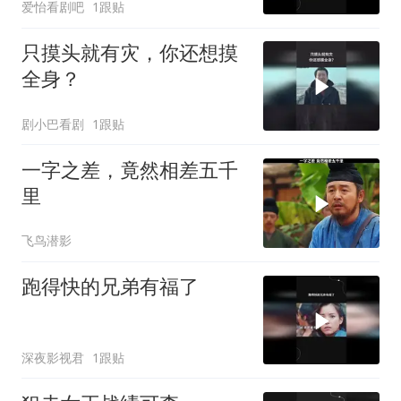
爱怡看剧吧
1跟贴
只摸头就有灾，你还想摸
全身？
剧小巴看剧
1跟贴
一字之差，竟然相差五千
里
飞鸟潜影
跑得快的兄弟有福了
深夜影视君
1跟贴