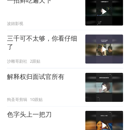
一招鲜吃遍天下
波妞影视
三千可不太够，你看仔细
了
沙雕哥剧社
2跟贴
解释权归面试官所有
狗圣哥剪辑
10跟贴
色字头上一把刀