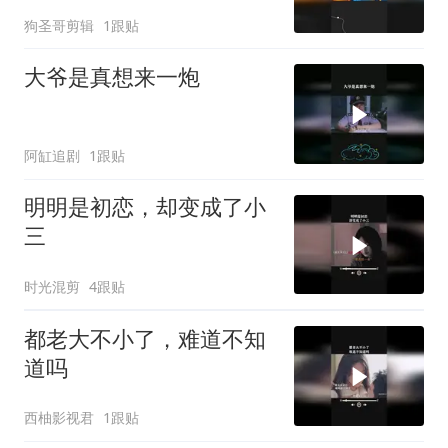
狗圣哥剪辑
1跟贴
大爷是真想来一炮
阿缸追剧
1跟贴
明明是初恋，却变成了小
三
时光混剪
4跟贴
都老大不小了，难道不知
道吗
西柚影视君
1跟贴