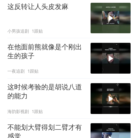
这反转让人头皮发麻
小男孩追剧
1跟贴
在他面前熊就像是个刚出
生的孩子
一夜追剧
1跟贴
这时候考验的是胡说八道
的能力
海韵影视剧
1跟贴
不能划大臂得划二臂才有
感觉