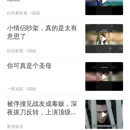
白班看影视
1跟贴
小情侣吵架，真的是太有
意思了
扒拉影视
1跟贴
你可真是个圣母
一夜追剧
1跟贴
被俘撞见战友成毒贩，深
夜拔刀反转，上演顶级卧
底局
新资娱乐