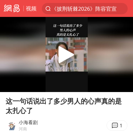
视频
《披荆斩棘2026》阵容官宣
夏日经济乘热而上 消费市场向新而行
白海豚对华东华北影响会大于巴威
于东来回应胖东来近25年老店年底关闭
以拒绝“和平委员会”的加沙和平计划
浙江省甬江发生2026年第1号洪水
独闯南太行的失联女生最后轨迹已确认
00:00
01:12
美将每月供乌爱国者拦截导弹
Play
Ent
full
全球最大级别运输船通过长江大桥
这一句话说出了多少男人的心声真的是
太扎心了
央视新主播李秋莹母校发文祝贺
上门女婿出轨女邻居多年被判重婚罪
小海看剧
1
河南