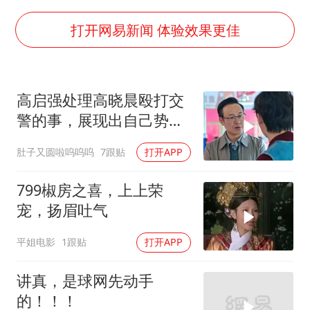
国足U17与阿森纳决赛取消 并列冠军
香港刷新1884年以来最高气温纪录
打开网易新闻 体验效果更佳
上海全力守护市民“菜篮子”
暑期研学游升温 在旅途中增长知识
高启强处理高晓晨殴打交
猫咪过火把节被抹成黑猫
警的事，展现出自己势力
宝妈给四胞胎取名平安喜乐
的可怕
肚子又圆啦呜呜呜
7跟贴
打开APP
BLG经理辟谣Bin离队
总书记点赞的非遗苗绣焕发新生机
799椒房之喜，上上荣
宠，扬眉吐气
平姐电影
1跟贴
打开APP
讲真，是球网先动手
的！！！