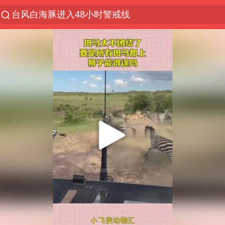
台风白海豚进入48小时警戒线
以“新”破局 首发经济点亮城市消费活力
佛得角门将亮相智利俱乐部主场
中方回应是否在太平洋海底开采稀土
宇树科技发行价格150.80元/股
看守所辅警收受10万获刑1年
宇树科技王兴兴身家有望超200亿元
五粮液渠道价一箱上涨近百元
CIA被曝已秘密设立古巴工作组
U17国足1分钟轰2球
泰国一女公务员妆容引争议 本人回应