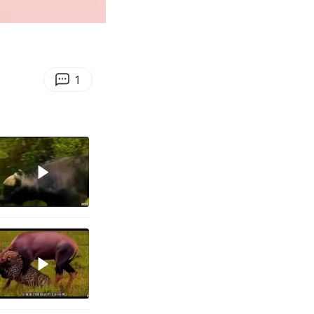
00:14
Enter
fullscreen
1