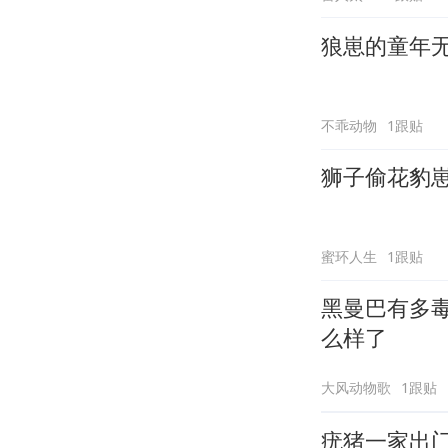
狼崽的童年
不乖动物
1跟贴
狮子偷花豹
蜜环人生
1跟贴
黑曼巴有多
么样了
大风动物歌
1跟贴
疣猪一家出