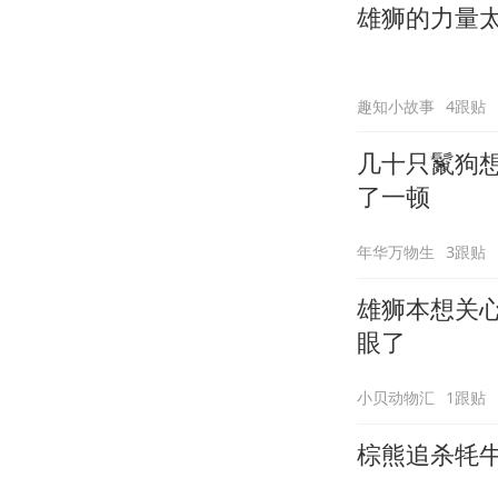
雄狮的力量
趣知小故事
4跟贴
几十只鬣狗
了一顿
年华万物生
3跟贴
雄狮本想关心
眼了
小贝动物汇
1跟贴
棕熊追杀牦