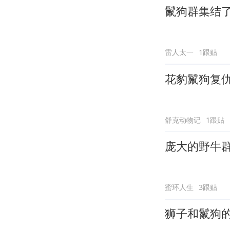
鬣狗群集结
雷人太一
1跟贴
花豹鬣狗复
舒克动物记
1跟贴
庞大的野牛
蜜环人生
3跟贴
狮子和鬣狗