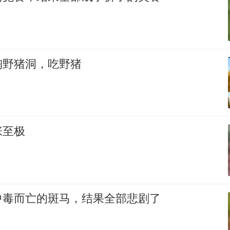
掏野猪洞，吃野猪
张至极
中毒而亡的斑马，结果全部悲剧了