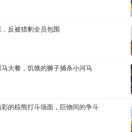
崽，反被猎豹全员包围
河马大餐，饥饿的狮子捕杀小河马
精彩的棕熊打斗场面，巨物间的争斗