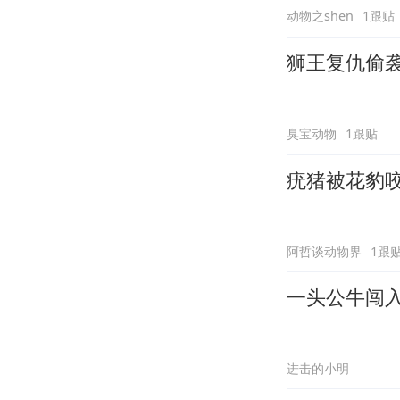
动物之shen
1跟贴
狮王复仇偷
臭宝动物
1跟贴
疣猪被花豹
阿哲谈动物界
1跟
一头公牛闯
进击的小明