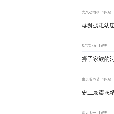
大风动物歌
1跟贴
母狮掳走幼
臭宝动物
1跟贴
狮子家族的
生灵观察喵
1跟贴
史上最震撼
雷人太一
1跟贴