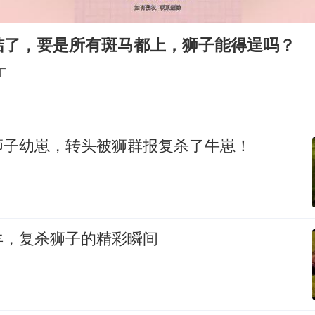
法国下周开始禁止未经同意的电话营销
村民谈“梅姨”：叫的其实是“媒姨”
结了，要是所有斑马都上，狮子能得逞吗？
“深圳地面沉降致车辆损坏”不实
汇
外交部发言人就广岛核爆81周年等答记者问
感觉全东北都在等7号
多地要求领导干部带头休假
狮子幼崽，转头被狮群报复杀了牛崽！
80后女柜员逆袭成4200亿银行副行长
奋进开新局 实干挑大梁
羊，复杀狮子的精彩瞬间