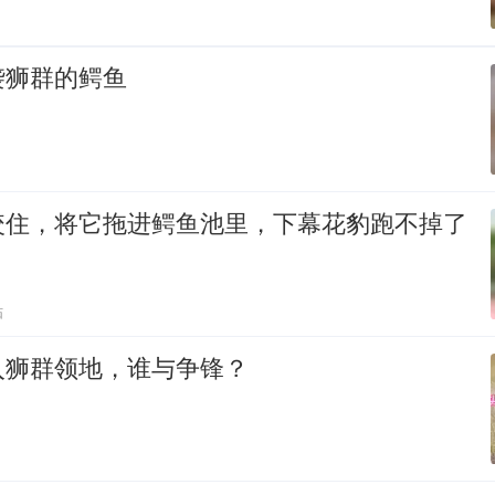
袭狮群的鳄鱼
咬住，将它拖进鳄鱼池里，下幕花豹跑不掉了
贴
入狮群领地，谁与争锋？