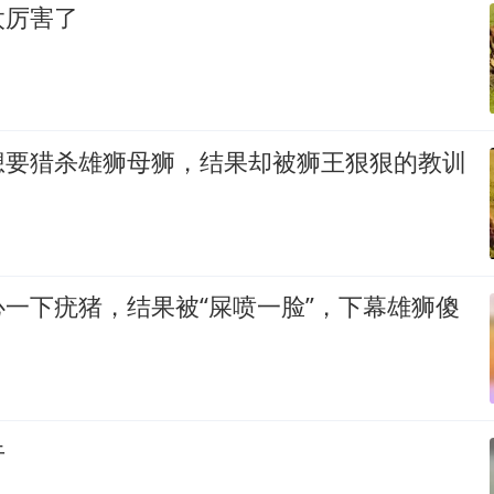
太厉害了
想要猎杀雄狮母狮，结果却被狮王狠狠的教训
一下疣猪，结果被“屎喷一脸”，下幕雄狮傻
牛