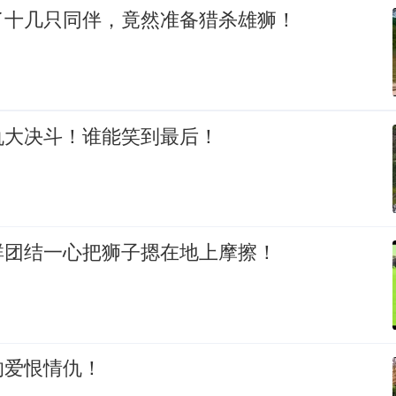
了十几只同伴，竟然准备猎杀雄狮！
仇大决斗！谁能笑到最后！
群团结一心把狮子摁在地上摩擦！
的爱恨情仇！