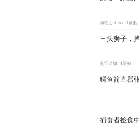
动物之shen
1跟贴
三头狮子，
臭宝动物
1跟贴
鳄鱼简直嚣
捕食者捡食