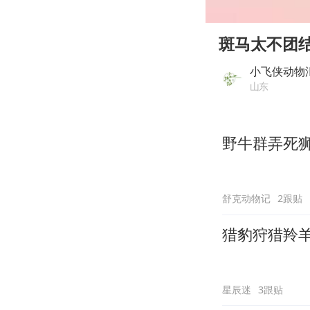
00:00
Play
斑马太不团
小飞侠动物
山东
野牛群弄死
舒克动物记
2跟贴
猎豹狩猎羚
星辰迷
3跟贴