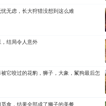
无忧无虑，长大狩猎没想到这么难
崽，结局令人意外
毒被它咬过的花豹，狮子，大象，鬣狗最后怎
门觅食，结果全部成了狮子的美餐