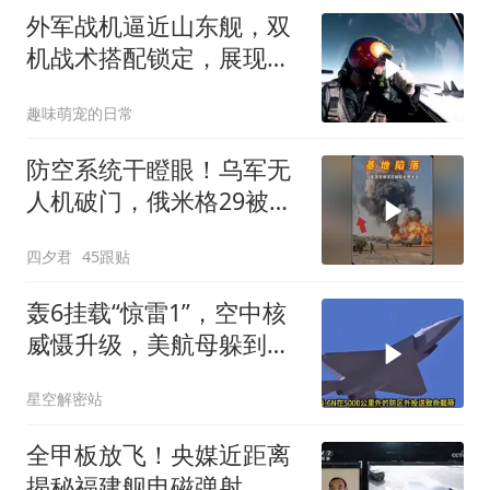
外军战机逼近山东舰，双
机战术搭配锁定，展现中
国海军硬核实力
趣味萌宠的日常
防空系统干瞪眼！乌军无
人机破门，俄米格29被活
活烧毁
四夕君
45跟贴
轰6挂载“惊雷1”，空中核
威慑升级，美航母躲到夏
威夷也不安全了
星空解密站
全甲板放飞！央媒近距离
揭秘福建舰电磁弹射