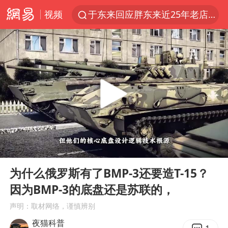
视频
于东来回应胖东来近25年老店年底关闭
以拒绝“和平委员会”的加沙和平计划
浙江省甬江发生2026年第1号洪水
全球最大级别运输船通过长江大桥
白海豚北上或致京津冀暴雨
上海全力守护市民“菜篮子”
上门女婿出轨女邻居多年被判重婚罪
00:00
06:00
香港刷新1884年以来最高气温纪录
Play
Ent
full
美将每月供乌爱国者拦截导弹
为什么俄罗斯有了BMP-3还要造T-15？
因为BMP-3的底盘还是苏联的，
《龙餐馆》 冲奖
声明：取材网络，谨慎辨别
暑期研学游升温 在旅途中增长知识
夜猫科普