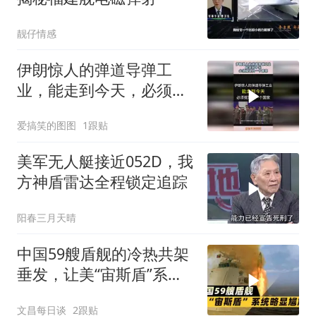
靓仔情感
伊朗惊人的弹道导弹工
业，能走到今天，必须提
及另一个国家！
爱搞笑的图图
1跟贴
美军无人艇接近052D，我
方神盾雷达全程锁定追踪
阳春三月天晴
中国59艘盾舰的冷热共架
垂发，让美“宙斯盾”系统
略显尴尬
文昌每日谈
2跟贴