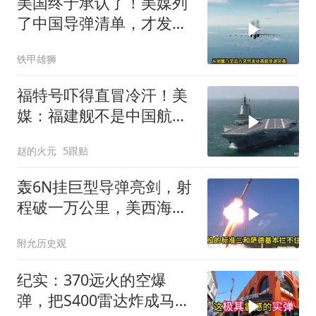
美国终于承认了！美媒列
了中国导弹清单，才发现
美军根本拦不住
铁甲雄狮
福特号吓得直冒冷汗！美
媒：福建舰不是中国航母
终点，而是崭新起
赵的火元
5跟贴
轰6N挂巨型导弹亮剑，射
程破一万公里，美西海岸
首次被纳入威慑圈日
附允历史观
纪实：370远火的空爆
弹，把S400雷达炸成马蜂