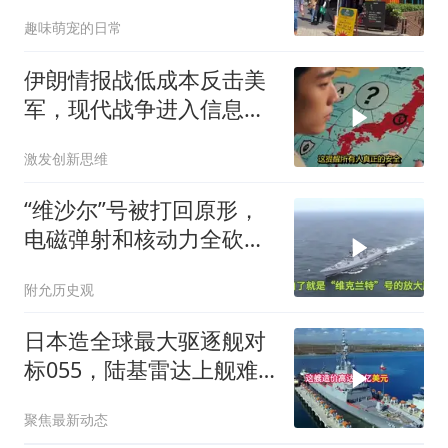
窝，靶标惨状让台军急眼
趣味萌宠的日常
了
伊朗情报战低成本反击美
军，现代战争进入信息战
新阶段
激发创新思维
“维沙尔”号被打回原形，
电磁弹射和核动力全砍，
印度航母一夜回到解放前
附允历史观
日本造全球最大驱逐舰对
标055，陆基雷达上舰难
掩攻防失衡
聚焦最新动态