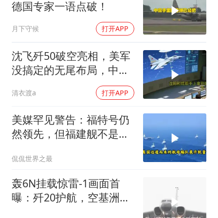
德国专家一语点破！
月下守候
打开APP
沈飞歼50破空亮相，美军
没搞定的无尾布局，中国
已经飞了一年半
清衣渡a
打开APP
美媒罕见警告：福特号仍
然领先，但福建舰不是中
国航母终点，而是新起点
侃侃世界之最
轰6N挂载惊雷-1画面首
曝：歼20护航，空基洲际
核打击拼图补齐