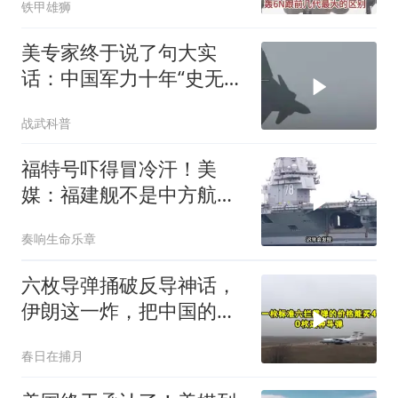
铁甲雄狮
美专家终于说了句大实
话：中国军力十年“史无前
例”狂飙，美国这次真坐不
战武科普
住了
福特号吓得冒冷汗！美
媒：福建舰不是中方航母
终点，而是新起点！
奏响生命乐章
六枚导弹捅破反导神话，
伊朗这一炸，把中国的工
业底牌给掀了
春日在捕月