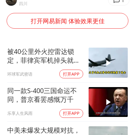
国足U17与阿森纳决赛取消 并列冠军
1
四川
猫咪过火把节被抹成黑猫
打开网易新闻 体验效果更佳
宝妈给四胞胎取名平安喜乐
构建更高水平的全民健身公共服务体系
BLG经理辟谣Bin离队
被40公里外火控雷达锁
总书记点赞的非遗苗绣焕发新生机
定，菲律宾军机掉头就
跑，欧盟1500万也救不了
环球军武密语
打开APP
场
同一款S-400三国命运不
同，普京看罢感慨万千
乐享人生风雨
打开APP
中美未爆发大规模对抗，