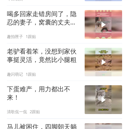
喝多回家走错房间了，隐
忍的妻子，窝囊的丈夫和
酒醉的他！
趣拍匣子
1跟贴
老驴看着笨，没想到家伙
事挺灵活，竟然比小腿粗
趣闪萌记
1跟贴
下蛋难产，用力都出不
来！
清歌侃一侃
2跟贴
马儿被困住，四脚朝天躺