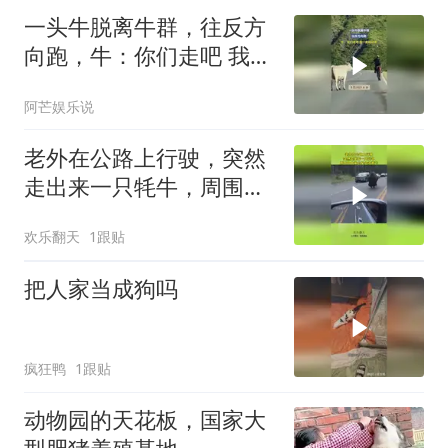
一头牛脱离牛群，往反方
向跑，牛：你们走吧 我一
走路就疼 ！！
阿芒娱乐说
老外在公路上行驶，突然
走出来一只牦牛，周围几
十米的车全让着它
欢乐翻天
1跟贴
把人家当成狗吗
疯狂鸭
1跟贴
动物园的天花板，国家大