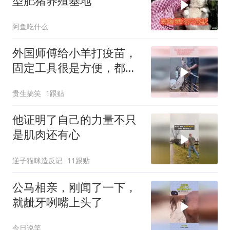
型肥猪养殖基地
阿鱼吃什么
外国师傅给小羊打疫苗，
固定工具很是方便，都是
经验所得！
贵生搞笑
1跟贴
他证明了自己的力量不只
是肌肉还有心
逆子猫咪造反记
11跟贴
公马相亲，刚闻了一下，
就龇牙咧嘴上头了
今日说笑