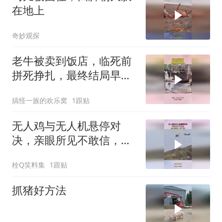
在地上
奇妙观探
老牛被卖到饭店，临死前
拼死挣扎，最终结局早已
注定！
搞怪一族的欢乐窝
1跟贴
无人鸡与无人机悬停对
决，亲眼所见不敢信，实
力高低一目了然
栓Q笑料集
1跟贴
抓猪好方法