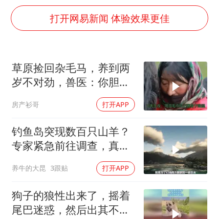
“梅姨”准确年龄仍未知
打开网易新闻 体验效果更佳
新华社权威快报|我国编制完成新版全月地质图
今年4位周星驰电影配角去世
号召领导带头休假 是大家不想休吗
草原捡回杂毛马，养到两
中国五箭齐发反制美国
岁不对劲，兽医：你胆子
中国经济展现强大韧性和活力
真大，这是
房产衫哥
打开APP
钓鱼岛突现数百只山羊？
专家紧急前往调查，真实
原因令人愤怒！
养牛的大昆
3跟贴
打开APP
狗子的狼性出来了，摇着
尾巴迷惑，然后出其不备