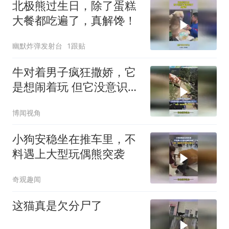
北极熊过生日，除了蛋糕
大餐都吃遍了，真解馋！
幽默炸弹发射台
1跟贴
牛对着男子疯狂撒娇，它
是想闹着玩 但它没意识到
自己长大了
博闻视角
小狗安稳坐在推车里，不
料遇上大型玩偶熊突袭
奇观趣闻
这猫真是欠分尸了