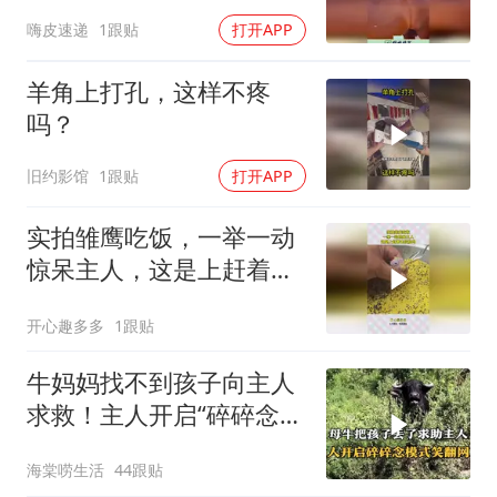
攻击！
嗨皮速递
1跟贴
打开APP
羊角上打孔，这样不疼
吗？
旧约影馆
1跟贴
打开APP
实拍雏鹰吃饭，一举一动
惊呆主人，这是上赶着去
投胎吗！
开心趣多多
1跟贴
牛妈妈找不到孩子向主人
求救！主人开启“碎碎念”
模式笑翻网友！
海棠唠生活
44跟贴