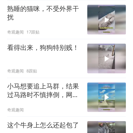
熟睡的猫咪，不受外界干
扰
奇观趣闻
17跟贴
看得出来，狗狗特别贱！
奇观趣闻
8跟贴
小马想要追上马群，结果
过马路时不慎摔倒，网
友：好事儿 因为“滑马吉
奇观趣闻
祥”
这个牛身上怎么还起包了