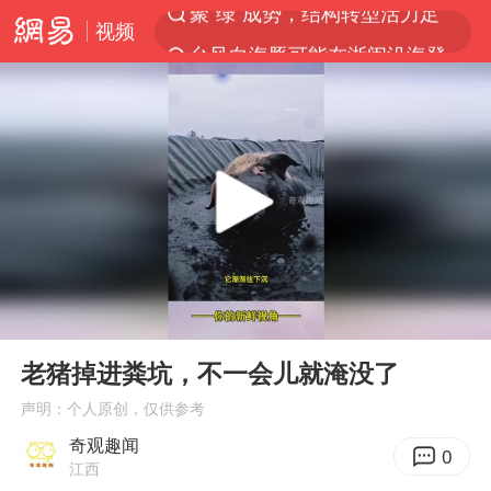
视频
台风白海豚可能在浙闽沿海登陆
女子利用漏洞0元薅走3000多件家电
台风白海豚影响中国已成定局
80后女柜员逆袭成4200亿银行副行长
金饰克价大幅跳涨
狄龙7300万提前续约值不值
多地要求领导干部带头休假
00:00
00:11
24小时不关空调 电费会更低吗
Play
Ent
full
龚宝冬烈士安葬仪式举行
老猪掉进粪坑，不一会儿就淹没了
浙江舟山21条水上客运航线停航
声明：个人原创，仅供参考
奇观趣闻
中央气象台发布台风黄色预警
0
江西