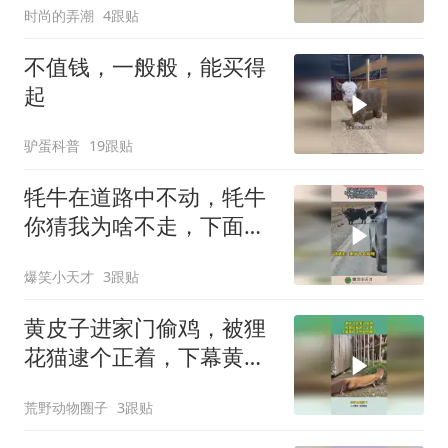
时尚的弄潮
4跟贴
不值钱，一般般，能买得
起
驴蛋科普
19跟贴
牦牛在道路中不动，牦牛
你猜我为啥不走，下面司
机慌忙逃窜！
爆笑小天才
3跟贴
黄皮子进家门偷鸡，被狸
花猫逮个正着，下幕黄皮
子想跑也晚了
荒野动物圈子
3跟贴