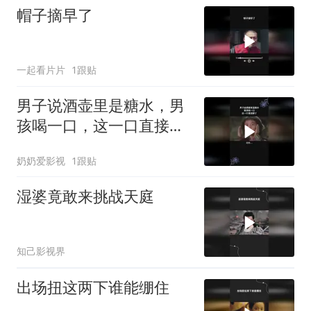
帽子摘早了
一起看片片
1跟贴
男子说酒壶里是糖水，男
孩喝一口，这一口直接醉
了
奶奶爱影视
1跟贴
湿婆竟敢来挑战天庭
知己影视界
出场扭这两下谁能绷住