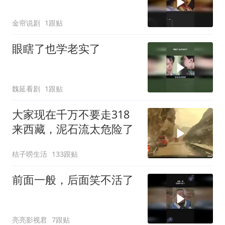
金帘说剧
1跟贴
眼瞎了也学老实了
魏延看剧
1跟贴
大家现在千万不要走318
来西藏，泥石流太危险了
桔子唠生活
133跟贴
前面一般，后面笑不活了
亮亮影视君
7跟贴