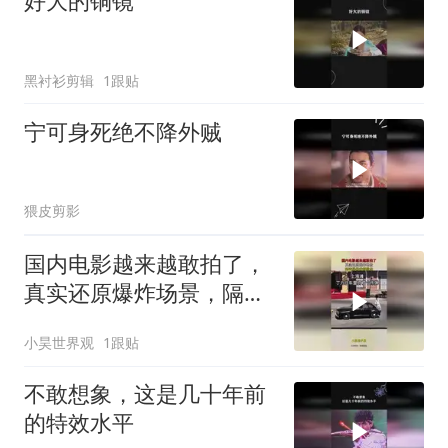
好大的铜镜
黑衬衫剪辑
1跟贴
宁可身死绝不降外贼
猥皮剪影
国内电影越来越敢拍了，
真实还原爆炸场景，隔着
屏幕我都尴尬！
小昊世界观
1跟贴
不敢想象，这是几十年前
的特效水平