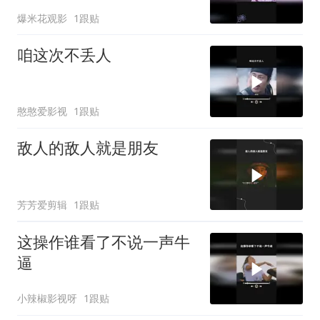
爆米花观影
1跟贴
咱这次不丢人
憨憨爱影视
1跟贴
敌人的敌人就是朋友
芳芳爱剪辑
1跟贴
这操作谁看了不说一声牛
逼
小辣椒影视呀
1跟贴