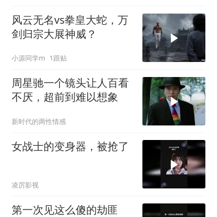
风云无名vs拳皇大蛇，万
剑归宗大展神威？
小源同学m
1跟贴
周星驰一个镜头让人百看
不厌，超前到难以想象
新时代的两性情感
女战士的变身器，被抢了
凌厉影视
第一次见这么傻的劫匪