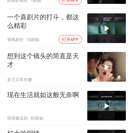
奶桃影视君
1跟贴
打开APP
一个喜剧片的打斗，都这
么精彩
青枫剧社
18跟贴
打开APP
想到这个镜头的简直是天
才
老王日常犯傻
现在生活就如这般无奈啊
萌萌酱追剧
80跟贴