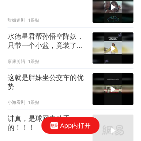
甜妞追剧
1跟贴
水德星君帮孙悟空降妖，
只带一个小盆，竟装了整
个黄河水
康康剪辑
1跟贴
这就是胖妹坐公交车的优
势
小海看剧
1跟贴
讲真，是球网先动手
App内打开
的！！！