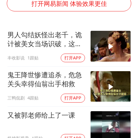
香港刷新1884年以来最高气温纪录
打开网易新闻 体验效果更佳
上海全力守护市民“菜篮子”
暑期研学游升温 在旅途中增长知识
男人勾结妖怪出老千，诡
猫咪过火把节被抹成黑猫
计被美女当场识破，这波
宝妈给四胞胎取名平安喜乐
操作很刑啊
丰收影说
1跟贴
打开APP
BLG经理辟谣Bin离队
总书记点赞的非遗苗绣焕发新生机
鬼王降世惨遭追杀，危急
关头幸得仙翁出手相救
三鸭侃剧
4跟贴
打开APP
又被郭老师给上了一课