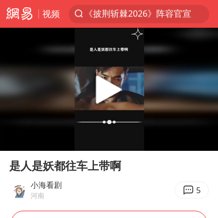
视频
夏日经济乘热而上 消费市场向新而行
白海豚对华东华北影响会大于巴威
以拒绝“和平委员会”的加沙和平计划
浙江省甬江发生2026年第1号洪水
美将每月供乌爱国者拦截导弹
独闯南太行的失联女生最后轨迹已确认
央视新主播李秋莹母校发文祝贺
00:00
00:31
白海豚北上或致京津冀暴雨
Play
Ent
full
是人是妖都往车上带啊
全球最大级别运输船通过长江大桥
上门女婿出轨女邻居多年被判重婚罪
小海看剧
5
河南
国足U17与阿森纳决赛取消 并列冠军