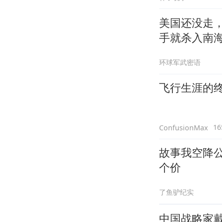
美国还没走，
手就杀入南
环球军武密语
飞行生涯的终
1
ConfusionMax
故事我空降
个价
了鱼驴纪实
中国战略家戴