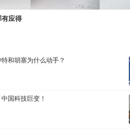
笔试第一被劝弃考涉事副校长被撤职
构建更高水平的全民健身公共服务体系
罪有应得
挡“张雪机车”民进党当局怕什么
灌溉水坝被隔成鱼塘 村民投诉20余年
萌娃帮爷爷脱玉米 卖力干活超可爱
奋力开创中国式现代化建设新局面
沙特和胡塞为什么动手？
：中国科技巨变！