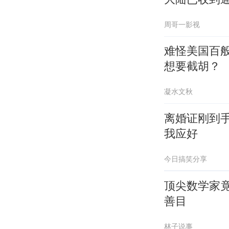
周哥一影视
难怪美国百
想要截胡？
凝水文秋
离婚证刚到
我应好
今日搞笑分享
顶尖数学家
善目
林子说事