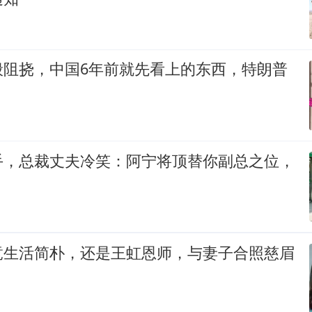
般阻挠，中国6年前就先看上的东西，特朗普
手，总裁丈夫冷笑：阿宁将顶替你副总之位，
竟生活简朴，还是王虹恩师，与妻子合照慈眉