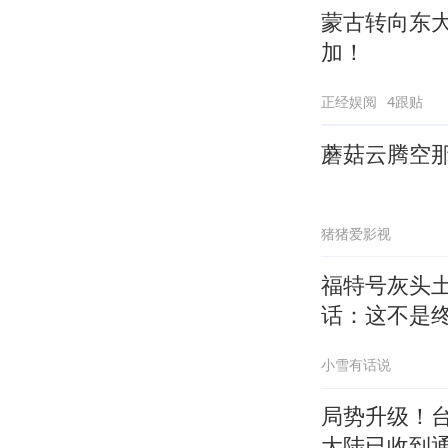
蒙古转向东
加！
正经娱阅
4跟贴
蘑菇云腾空
猪猪爱影视
福特号灰头
话：这不是
小雪有话说
局势升级！
大陆已收到