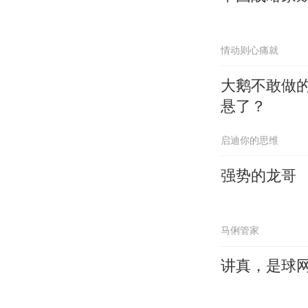
情动则心痛就
大鹅不敢做的
悬了？
启迪你的思维
强势的龙哥
马俐管家
讲真，是球