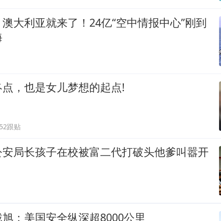
澳大利亚就来了！24亿“空中情报中心”刚到
海
点，也是女儿梦想的起点!
652跟贴
公安局长孩子在校被富二代打破头他爹叫嚣开
旭：美国安全纵深超8000公里