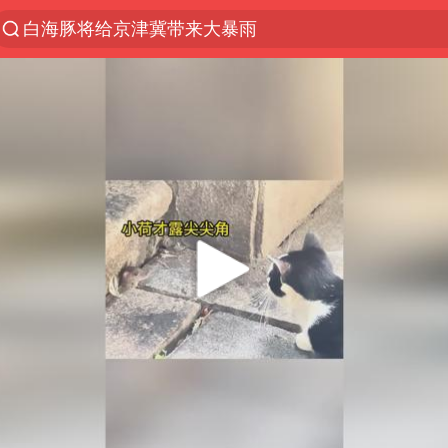
白海豚将给京津冀带来大暴雨
《披荆斩棘2026》阵容官宣
国足U17与阿森纳决赛取消 并列冠军
女子发现前夫婚内与第三者育子
王艺迪无缘横滨赛决赛
2025年小学教师减少13.19万
王艺迪2-4不敌张本美和止步4强
以军士兵把枪口对准中国记者
上门女婿出轨女邻居多年被判重婚罪
韩军前线部队连曝丑闻
《龙餐馆》 冲奖