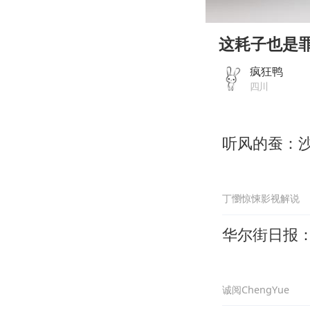
00:00
Play
这耗子也是
疯狂鸭
四川
听风的蚕：
丁懰惊悚影视解说
华尔街日报
诚阅ChengYue