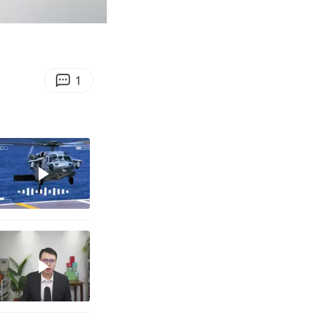
01:11
Enter
fullscreen
1