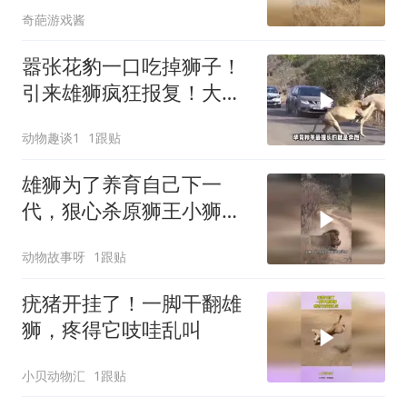
奇葩游戏酱
嚣张花豹一口吃掉狮子！
引来雄狮疯狂报复！大口
咀嚼咬穿花豹脊柱
动物趣谈1
1跟贴
雄狮为了养育自己下一
代，狠心杀原狮王小狮
子，残酷法则生存之战
动物故事呀
1跟贴
疣猪开挂了！一脚干翻雄
狮，疼得它吱哇乱叫
小贝动物汇
1跟贴