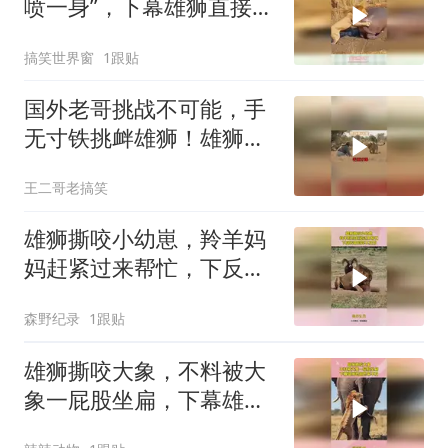
喷一身”，下幕雄狮直接懵
了
搞笑世界窗
1跟贴
国外老哥挑战不可能，手
无寸铁挑衅雄狮！雄狮居
然被他打败了！
王二哥老搞笑
雄狮撕咬小幼崽，羚羊妈
妈赶紧过来帮忙，下反转
来的猝不及防
森野纪录
1跟贴
雄狮撕咬大象，不料被大
象一屁股坐扁，下幕雄狮
想跑也来不及