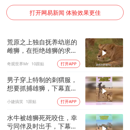
日本广岛民众举行游行反对政府行径
实探山东最热的“中国蔬菜之乡”
打开网易新闻 体验效果更佳
女子开一天一夜空调后二氧化碳中毒
中方：应维护南苏丹国家稳定
荒原之上独自抚养幼崽的
船舶避风项目停工 多地全力防台风
雌狮，在拒绝雄狮的求偶
服务实体经济 财政金融打出组合拳
时，竟然被用饥饿来报复
奇观世界Mr
10跟贴
打开APP
奋进开新局 实干挑大梁
男子穿上特制的刺猬服，
想要抓捕雄狮，下幕直接
吓出冷汗
小婕搞笑
1跟贴
打开APP
水牛被雄狮死死咬住，幸
亏同伴及时出手，下幕雄