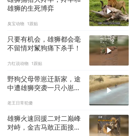
雄狮的生死博弈
臭宝动物
1跟贴
只要有机会，雄狮都会毫
不留情对鬣狗痛下杀手！
力红说动物
1跟贴
野狗父母带崽迁新家，途
中遭雄狮突袭一只小崽失
散
老王日常犯傻
雄狮火速回援二对二巅峰
对峙，金吉马敢正面接
战？