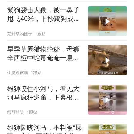
鬣狗袭击大象，被一鼻子
甩飞40米，下秒鬣狗成了
美食
荒野动物圈子
1跟贴
旱季草原猎物绝迹，母狮
辛西娅中蛇毒奄奄一息，
雄狮奥罗忍痛自割血肉，
生灵观察喵
1跟贴
以自身皮肉续命爱妻
雄狮咬住小河马，看见大
河马疯狂逃窜，下幕根本
不敢看
颤颤搞笑
1跟贴
雄狮撕咬河马，不料被“屎