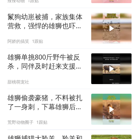
辣辣动物
1跟贴
鬣狗幼崽被捕，家族集体
营救，强悍的雄狮也吓跑
了
阿娇的搞笑
1跟贴
雄狮单挑800斤野牛被反
杀，同伴及时赶来支援，
接下来画面太残暴
甜桃萌宠社
雄狮偷袭豪猪，不料被扎
了一身刺，下幕雄狮后悔
也晚了！
荒野动物圈子
1跟贴
雄狮捕猎大羚羊，羚羊和