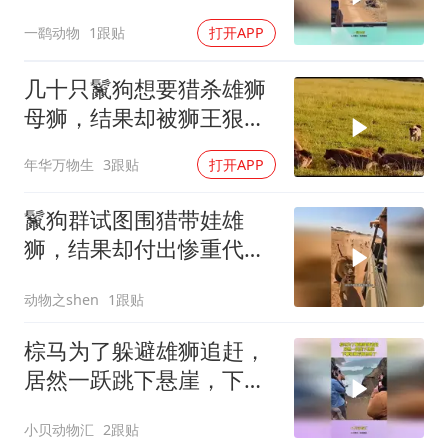
狮跑也晚了
一鹞动物
1跟贴
打开APP
几十只鬣狗想要猎杀雄狮
母狮，结果却被狮王狠狠
的教训了一顿
年华万物生
3跟贴
打开APP
鬣狗群试图围猎带娃雄
狮，结果却付出惨重代
价！
动物之shen
1跟贴
棕马为了躲避雄狮追赶，
居然一跃跳下悬崖，下幕
雄狮后悔也晚了
小贝动物汇
2跟贴