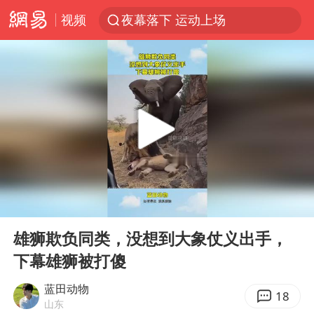
视频
夜幕落下 运动上场
台风白海豚体型变大近似13个浙江面积
以军空袭黎南部真主党
1岁宝宝碰坏纸巾盒 宝妈被索赔924元
Meta被判支付5.67亿美元
台风白海豚逼近 暴雨大暴雨来袭
“空调24小时开着更省电”不实
00:00
00:14
公司“上四休三”但要降薪1000元
Play
Ent
full
47岁妈妈突然产女 26岁女儿：很震惊
雄狮欺负同类，没想到大象仗义出手，
下幕雄狮被打傻
OpenAI为免费用户升级GPT-5.6 Luna
段绚竞因公牺牲 年仅44岁
蓝田动物
18
山东