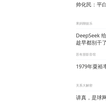
帅化民：平
果妈聊娱乐
DeepSee
趁早都别干
苏有朋影音馆
1979年粟
关系大解密
讲真，是球