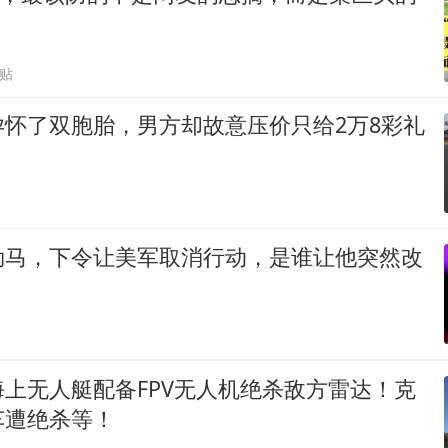
跟贴
孕怀了双胞胎，男方却故意压价只给2万8彩礼
勒马，下令让美军取消行动，是谁让他突然改
上无人艇配备FPV无人机绝杀敌方雷达！克
车遭绝杀等！