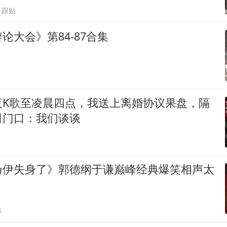
1跟贴
论大会》第84-87合集
夜K歌至凌晨四点，我送上离婚协议果盘，隔
司门口：我们谈谈
乃伊失身了》郭德纲于谦巅峰经典爆笑相声太
贴