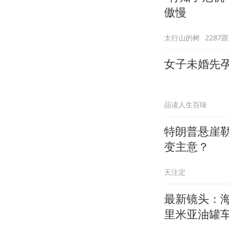
傲慢
太行山的树
2287
女子未婚先
品读人生百味
特朗普悬崖
变主意？
天注定
最新镜头：海
里米亚油罐