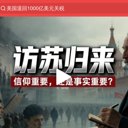
美国退回1000亿美元关税
38岁山东财大教授刘海明逝世
李亚鹏向地铁吐血女孩捐99999元
被泰航拒载中国乘客：免费改签没兑现
逃犯看演唱会 刚出地铁就被逮住
台风白海豚或在华东沿海登陆
日本籍女网红在韩直播时自杀身亡
香港殿堂级填词人黎彼得因病离世 终年76岁
FIFA官方支持因凡蒂诺
南大数院院长疑辞职信里写不想干了
41岁女子为鼓励女儿考上985研究生