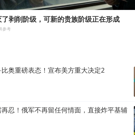
弹药库存告急 美军补货难
如何把百年大党建设得更加坚强有力
灭了剥削阶级，可新的贵族阶级正在形成
沙特否认与胡塞武装举行会谈
供参考
乘客脱鞋散发异味 司机提醒反被怼
多专业取消艺考 文化工作者要有文化
总书记关心百姓身边这些民生大事
鲁比奥重磅表态！宣布美方重大决定2
需再忍！俄军不再留任何情面，直接炸平基辅