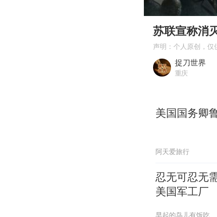
00:00
Play
苏联宣称消
声明：个人原创，仅
捉刀世界
重庆
美国国务卿
阿天爱旅行
忍无可忍无
美国军工厂
早起的鸟儿有饭吃