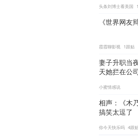
头条刘博士看美国
《世界网友辩
霞霞聊影视
1跟贴
妻子升职当
天她拦在公
小蜜情感说
相声：《木
搞笑太逗了
你今天快乐吗
4跟