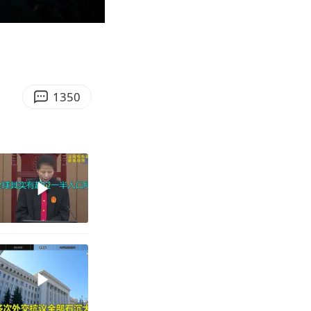
10:49
Enter
fullscreen
1350