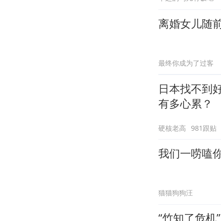
离婚女儿随前
最终你成为了过客
日本找不到
有多心累？
硬核老高
981跟贴
我们一唠嗑
猫猫狗狗汪
“竹知了危机