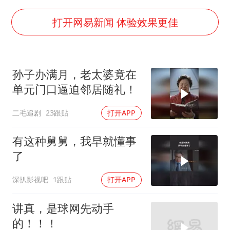
泰国校园枪击事件已致8死30余伤
考生称遭第二名花钱劝退 当地再通报
打开网易新闻 体验效果更佳
福建省泉州市委书记张毅恭接受纪律审查和监察调查
2名小孩玩手机低头幅度近乎折叠
孙子办满月，老太婆竟在
“中国蔬菜之乡”最高温达41.8℃
单元门口逼迫邻居随礼！
老人离世案亲属质疑记录仪
二毛追剧
23跟贴
打开APP
四川宜宾地震网友称睡觉被摇醒
夯实基础开新局
有这种舅舅，我早就懂事
了
深扒影视吧
1跟贴
打开APP
讲真，是球网先动手
的！！！