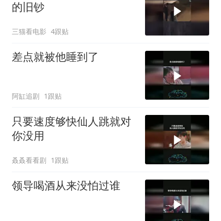
的旧钞
三猫看电影
4跟贴
差点就被他睡到了
阿缸追剧
1跟贴
只要速度够快仙人跳就对
你没用
叒叒看看剧
1跟贴
领导喝酒从来没怕过谁