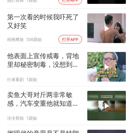
挑灯剪辑
1跟贴
打开APP
第一次看的时候我吓死了
又好笑
梧桐摩旅
556跟贴
打开APP
他表面上宣传戒毒，背地
里却秘密制毒，没想到败
在了垃圾袋
行者看剧
1跟贴
卖鱼大哥对斤两非常敏
感，汽车变重他就知道了
猫腻
泠泠剪辑
1跟贴