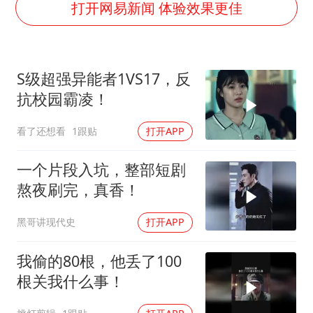
刘浩存百花奖开幕式红裙起舞
打开网易新闻 体验效果更佳
万岁山接盘烂尾恒大文旅城
薛之谦杭州站演唱会取消
S级超强异能者1VS17，反
泰国初中生饮弹自尽前开了26枪
抗校园霸凌！
“准2万亿”之城点名支持三所大学
看了还想看
1跟贴
打开APP
店主称换“青海拉面”招牌后生意更好
女儿为争财产堵门阻挠父亲出殡
一个片段入坑，整部短剧
习近平心系体育强国建设
熬夜刷完，真香！
黑哥讲现代史
打开APP
我偷的80根，他丢了100
根关我什么事！