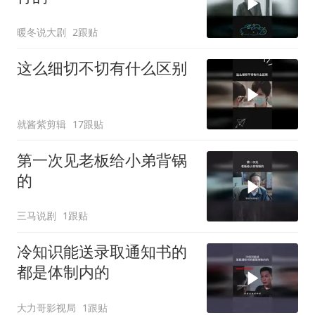
暖冬说大剧
2跟贴
这么细切不切有什么区别
就酱紫剪辑
17跟贴
第一次见老板给小弟背锅
的
三马说剧
1跟贴
冷知识能送录取通知书的
都是体制内的
大力哥影视局
1跟贴