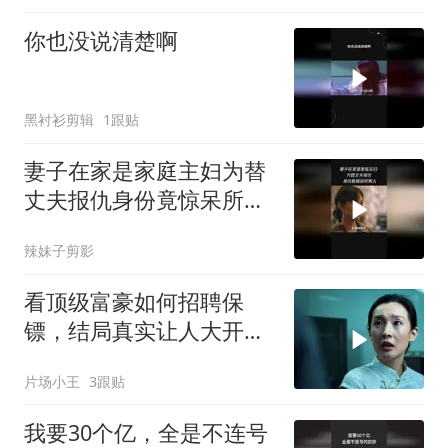
你也没说清楚啊
黑衬衫剪辑
1跟贴
妻子在家是家庭主妇为替
丈夫报仇身份竟惊呆所有
人
辣妹子剪影
看顶级富豪如何招聘保
镖，结局真实让人大开眼
界
片场小王
3跟贴
我要30个亿，全是不连号