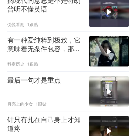
搁现代的意思是不是特朗
普听不懂英语
悦悦看剧
1跟贴
有一种爱纯粹到极致，它
意味着无条件包容，那就
是绝对的信任
料定历史
1跟贴
最后一句才是重点
月亮上的少女
1跟贴
针只有扎在自己身上才知
道疼