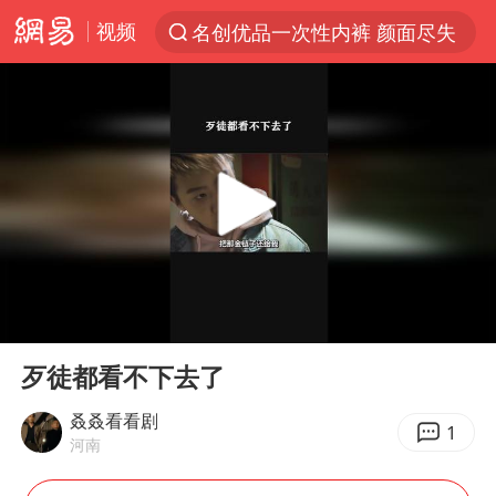
视频
名创优品一次性内裤 颜面尽失
解锁各地夏日限定体验
台风白海豚闭眼浙江上海处于危险半圆
香港宏福苑火灾或由烟头引起
浙江金华：市民非必要不外出
网约车司机充电时猝死保险拒赔
中国父女泰国骑摩托车坠崖1死1伤
00:00
03:12
白海豚将正面袭击贯穿浙江
Play
Ent
full
周末打虎 宋致远被查
歹徒都看不下去了
浙江台州《告全体市民书》
叒叒看看剧
1
河南
上半年国内居民出游人次34.63亿