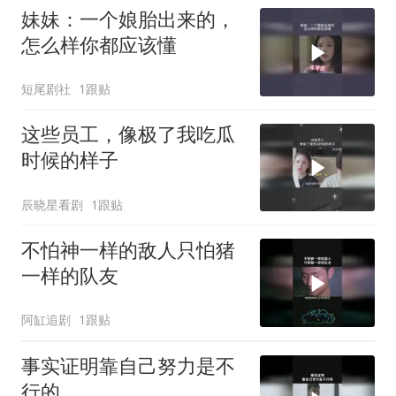
妹妹：一个娘胎出来的，
怎么样你都应该懂
短尾剧社
1跟贴
这些员工，像极了我吃瓜
时候的样子
辰晓星看剧
1跟贴
不怕神一样的敌人只怕猪
一样的队友
阿缸追剧
1跟贴
事实证明靠自己努力是不
行的