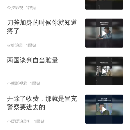
今夕影视
1跟贴
刀斧加身的时候你就知道
疼了
火娃追剧
1跟贴
两国谈判自当雅量
小熊影视君
1跟贴
开除了收费，那就是冒充
警察要进去的
小暖暖追剧社
1跟贴