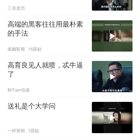
应对？
三农老历
高端的黑客往往用最朴素
的手法
疯癫影视
16跟贴
高育良见人就喷，忒牛逼
了
秋Tian动漫
送礼是个大学问
一样剪辑
1跟贴