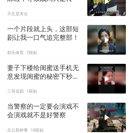
天生是美女
一个片段就上头，这部短
剧让我一口气追完整部！
刺头体育
7跟贴
妻子下楼给闺蜜送手机无
意发现闺蜜的秘密下秒让
他们后梅都来不及
三有追剧
1跟贴
当警察的一定要会演戏不
会演戏就不是好警察
左云新鲜事
18跟贴