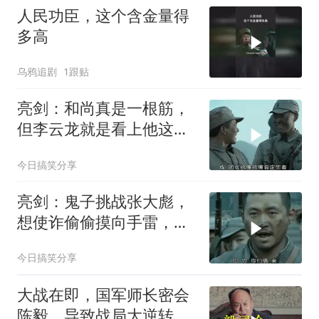
人民功臣，这个含金量得
多高
乌鸦追剧
1跟贴
亮剑：和尚真是一根筋，
但李云龙就是看上他这
点，让他当自己的警卫员
今日搞笑分享
亮剑：鬼子挑战张大彪，
想使诈偷偷摸向手雷，被
老李发现一枪毙命
今日搞笑分享
大战在即，国军师长密会
陈毅，导致战局大逆转