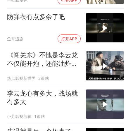
半壁胭脂色
打开APP
防弹衣有点多余了吧
鱼哥追剧
打开APP
《闯关东》不愧是李云龙
不仅能开炮，还能油炸冰
溜子！
热点影视新世界
3跟贴
李云龙心有多大，战场就
有多大
小芳影视剪辑
1跟贴