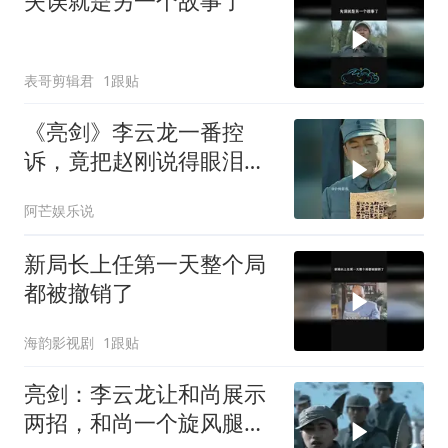
失误就是另一个故事了
表哥剪辑君
1跟贴
《亮剑》李云龙一番控
诉，竟把赵刚说得眼泪汪
汪
阿芒娱乐说
新局长上任第一天整个局
都被撤销了
海韵影视剧
1跟贴
亮剑：李云龙让和尚展示
两招，和尚一个旋风腿把