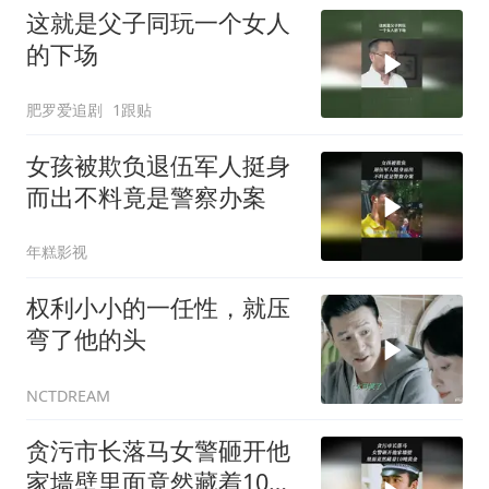
这就是父子同玩一个女人
的下场
肥罗爱追剧
1跟贴
女孩被欺负退伍军人挺身
而出不料竟是警察办案
年糕影视
权利小小的一任性，就压
弯了他的头
NCTDREAM
贪污市长落马女警砸开他
家墙壁里面竟然藏着10吨