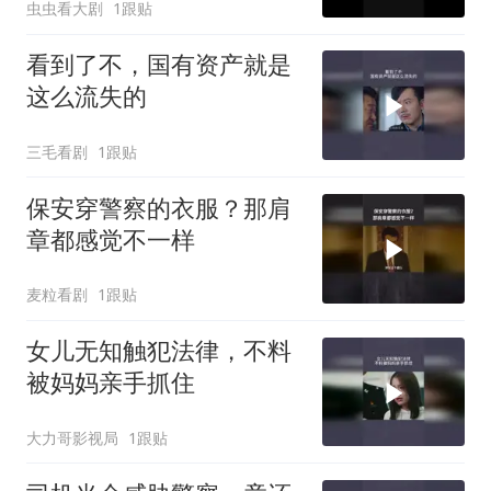
虫虫看大剧
1跟贴
看到了不，国有资产就是
这么流失的
三毛看剧
1跟贴
保安穿警察的衣服？那肩
章都感觉不一样
麦粒看剧
1跟贴
女儿无知触犯法律，不料
被妈妈亲手抓住
大力哥影视局
1跟贴