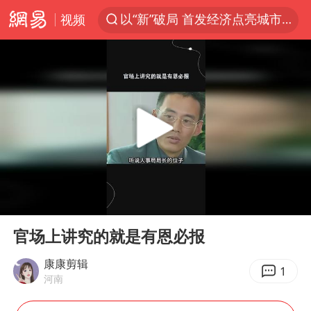
视频
台风白海豚最新路径
昆明石林火把节
外交部发言人就广岛核爆81周年等答记者问
中央气象台发布台风黄色预警
我国编制完成新版全月地质图
63岁关之琳否认与27岁模特恋情
胡塞武装袭扰红海航运行动升级
00:00
00:55
郑国霖回应去景区上班被保安拦下
Play
Ent
full
80后女柜员逆袭成4200亿银行副行长
官场上讲究的就是有恩必报
感觉全东北都在等7号
康康剪辑
1
河南
27岁女子成组织卖淫集团主犯被通缉