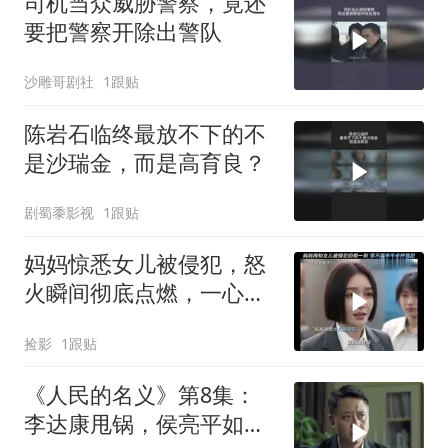
司机当众威胁警察，竟还
要把警察开除出警队
沙雕哥剧社
1跟贴
陈岩石临终最放不下的不
是沙瑞金，而是高育良？
剧蜀黍影视
1跟贴
妈妈惊悉女儿被侵犯，怒
火瞬间彻底点燃，一心要
手刃那罪犯
捡影
1跟贴
《人民的名义》第8集：
李达康甩锅，侯亮平如何