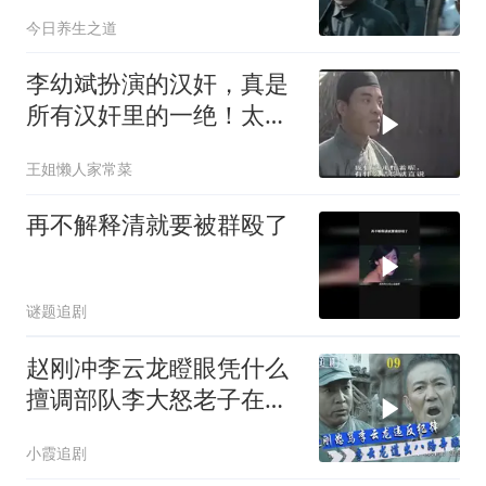
土墙踢倒，被政委教训
今日养生之道
李幼斌扮演的汉奸，真是
所有汉奸里的一绝！太形
象了！
王姐懒人家常菜
再不解释清就要被群殴了
谜题追剧
赵刚冲李云龙瞪眼凭什么
擅调部队李大怒老子在鄂
豫皖打仗时你在哪
小霞追剧