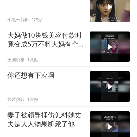
小黑米剪辑
1跟贴
大妈做10块钱美容付款时
竟变成5万不料大妈有个
刑警女儿
王国说剧
1跟贴
你还想有下次啊
茜茜剪影
1跟贴
妻子被领导捅伤怎料她丈
夫是大人物果断毙了他