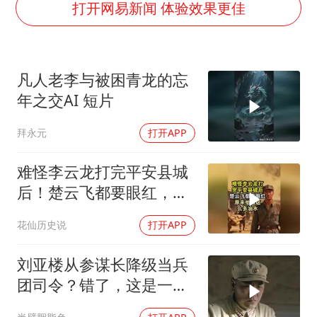
泰国一女公务员妆容引争议 本人回应
打开网易新闻 体验效果更佳
扎哈罗娃批广岛市长不提美国原子弹
村民谈“梅姨”：叫的其实是“媒姨”
凡人老李与被困青龙的忘
首次证实！“胶球”存在
年之交AI 短片
东方甄选被判赔偿江小白30万元
拜永元
打开APP
奋进开新局 实干挑大梁
难怪李云龙打完平安县城
后！楚云飞都要眼红，原
来他捞这么多油水
花仙历史说
打开APP
刘亚楼从参谋长降级当兵
团司令？错了，这是一次
实权飞跃