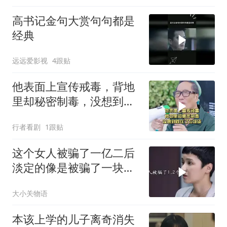
高书记金句大赏句句都是
经典
远远爱影视
4跟贴
他表面上宣传戒毒，背地
里却秘密制毒，没想到败
在了垃圾袋
行者看剧
1跟贴
这个女人被骗了一亿二后
淡定的像是被骗了一块二
一样！
大小关物语
本该上学的儿子离奇消失