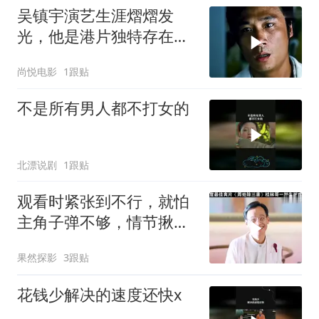
吴镇宇演艺生涯熠熠发
光，他是港片独特存在，
为港片而生名副其实
尚悦电影
1跟贴
不是所有男人都不打女的
北漂说剧
1跟贴
观看时紧张到不行，就怕
主角子弹不够，情节揪心
不停歇
果然探影
3跟贴
花钱少解决的速度还快x