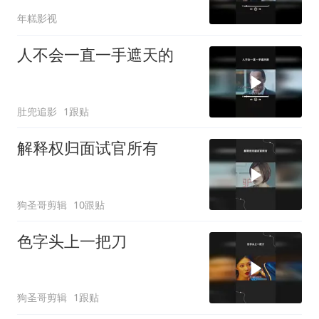
年糕影视
人不会一直一手遮天的
肚兜追影
1跟贴
解释权归面试官所有
狗圣哥剪辑
10跟贴
色字头上一把刀
狗圣哥剪辑
1跟贴