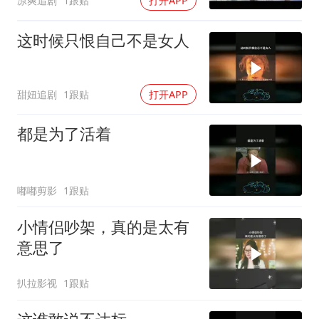
凉爽追剧
1跟贴
打开APP
这时候只恨自己不是女人
甜妞追剧
1跟贴
打开APP
都是为了活着
嘟嘟剪影
1跟贴
小情侣吵架，真的是太有
意思了
扒拉影视
1跟贴