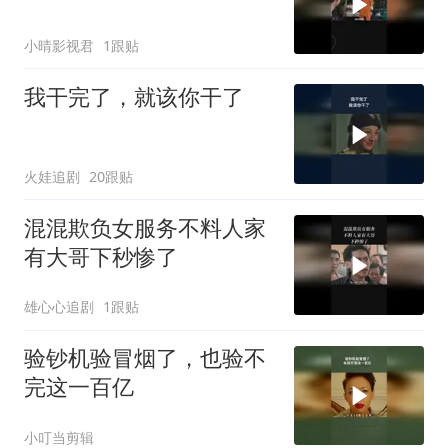
小晴影视君
1跟贴
我干完了，就该你干了
火娃追剧
20跟贴
混混欺负女服务不料人家
有大哥下秒惨了
雄心心追剧
1跟贴
验钞机验冒烟了，也验不
完这一百亿
小叮当剪辑