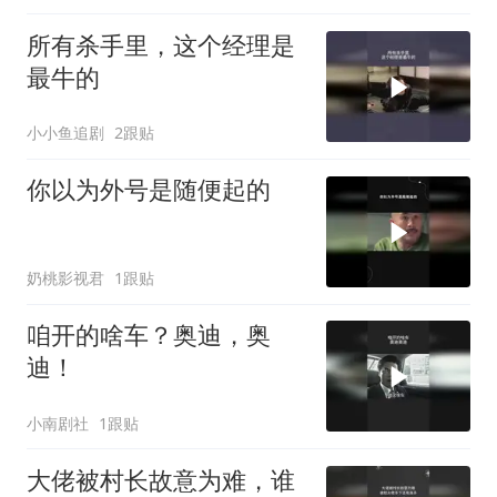
所有杀手里，这个经理是
最牛的
小小鱼追剧
2跟贴
你以为外号是随便起的
奶桃影视君
1跟贴
咱开的啥车？奥迪，奥
迪！
小南剧社
1跟贴
大佬被村长故意为难，谁