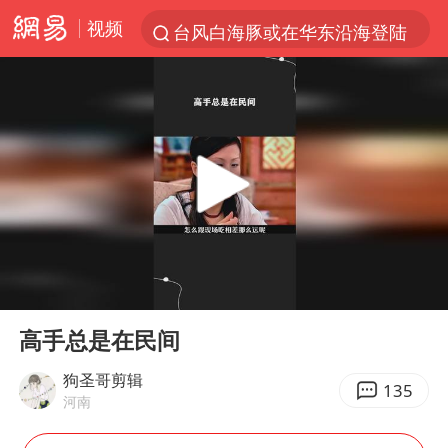
视频
台风白海豚或在华东沿海登陆
店主遭女子“鬼手”换钞
38岁山东财大教授刘海明逝世
41岁女子为鼓励女儿考上985研究生
美国退回1000亿美元关税
24小时不关空调 电费反而更低？
“事业单位招聘不是人情买卖”
00:00
03:01
河南试行周五下午弹性离岗
Play
Ent
full
新华社权威快报|我国编制完成新版全月地质图
高手总是在民间
“银行午休1.5小时”留个窗口行不行
狗圣哥剪辑
135
河南
要给全体职工“应休尽休”的底气