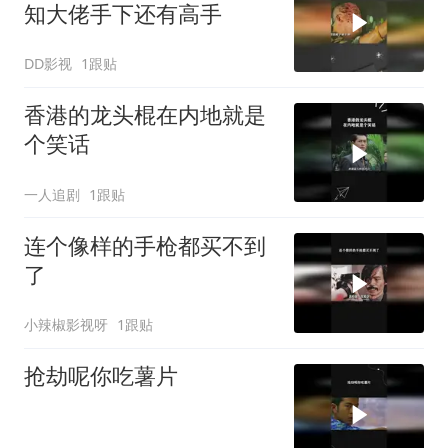
知大佬手下还有高手
DD影视
1跟贴
香港的龙头棍在内地就是
个笑话
一人追剧
1跟贴
连个像样的手枪都买不到
了
小辣椒影视呀
1跟贴
抢劫呢你吃薯片