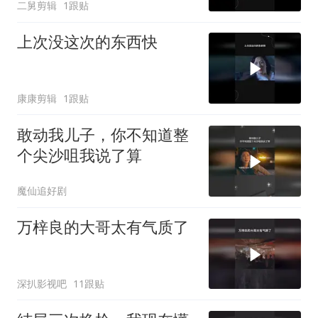
二舅剪辑
1跟贴
上次没这次的东西快
康康剪辑
1跟贴
敢动我儿子，你不知道整
个尖沙咀我说了算
魔仙追好剧
万梓良的大哥太有气质了
深扒影视吧
11跟贴