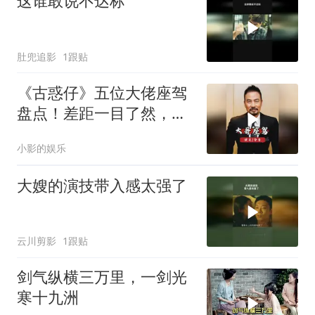
这谁敢说不达标
肚兜追影
1跟贴
《古惑仔》五位大佬座驾
盘点！差距一目了然，境
遇早已是天差地别
小影的娱乐
大嫂的演技带入感太强了
云川剪影
1跟贴
剑气纵横三万里，一剑光
寒十九洲