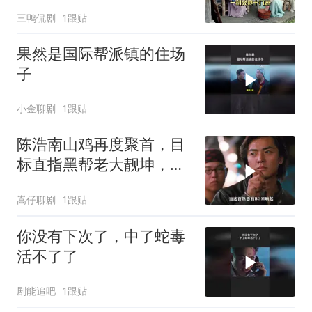
三鸭侃剧
1跟贴
果然是国际帮派镇的住场
子
小金聊剧
1跟贴
陈浩南山鸡再度聚首，目
标直指黑帮老大靓坤，一
场恶战即将打响
嵩仔聊剧
1跟贴
你没有下次了，中了蛇毒
活不了了
剧能追吧
1跟贴