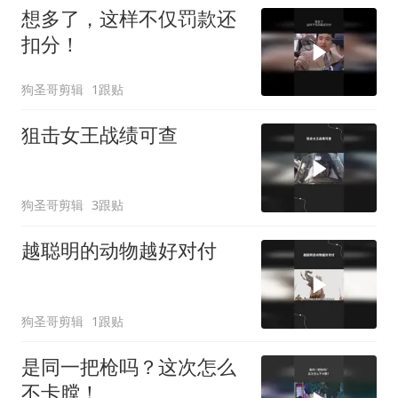
想多了，这样不仅罚款还
扣分！
狗圣哥剪辑
1跟贴
狙击女王战绩可查
狗圣哥剪辑
3跟贴
越聪明的动物越好对付
狗圣哥剪辑
1跟贴
是同一把枪吗？这次怎么
不卡膛！