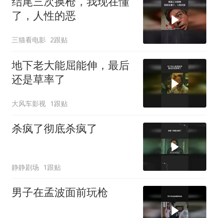
结尾三次换枪，我现在懂
了，人性的恶
三猫看电影
2跟贴
地下老大能屈能伸，最后
还是草率了
大风车影视
1跟贴
杀疯了彻底杀疯了
静静剧场
1跟贴
男子在孟波面前玩枪