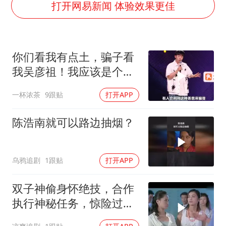
“天津之眼”摩天轮附近2人落水
打开网易新闻 体验效果更佳
如何把百年大党建设得更加坚强有力
弹药库存告急 美军补货难
你们看我有点土，骗子看
日本籍女网红在韩直播时自杀身亡
我吴彦祖！我应该是个大
李亚鹏向地铁吐血女孩捐99999元
帅哥#侯智元
一杯浓茶
9跟贴
打开APP
总书记关心百姓身边这些民生大事
陈浩南就可以路边抽烟？
乌鸦追剧
1跟贴
打开APP
双子神偷身怀绝技，合作
执行神秘任务，惊险过程
扣人心弦