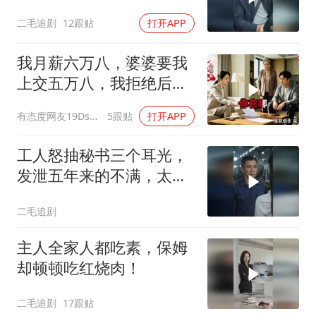
二毛追剧
12跟贴
打开APP
我月薪六万八，婆婆要我
上交五万八，我拒绝后她
换了门锁，12天后我决意
有态度网友19Dsym
5跟贴
打开APP
离婚
工人怒抽秘书三个耳光，
发泄五年来的不满，太解
气了！
二毛追剧
主人全家人都吃素，保姆
却顿顿吃红烧肉！
二毛追剧
17跟贴