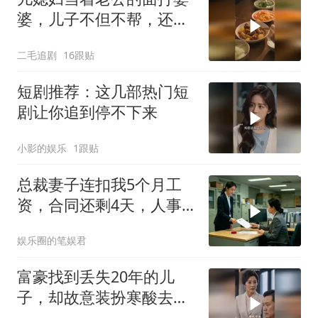
婆，儿子不但不帮，还助
纣为虐！
二毛追剧
16跟贴
短剧推荐：这几部热门短
剧让你追到停不下来
小影的娱乐
1跟贴
总裁妻子连扣我5个月工
资，合同还剩4天，人事
通知涨薪续签，我
娱乐圈的笔娱君
富豪找到丢失20年的儿
子，却故意装扮寒酸去相
认！