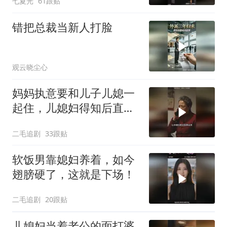
七夏光
61跟贴
错把总裁当新人打脸
观云晓尘心
妈妈执意要和儿子儿媳一
起住，儿媳妇得知后直接
怒了！
二毛追剧
33跟贴
软饭男靠媳妇养着，如今
翅膀硬了，这就是下场！
二毛追剧
20跟贴
儿媳妇当着老公的面打婆