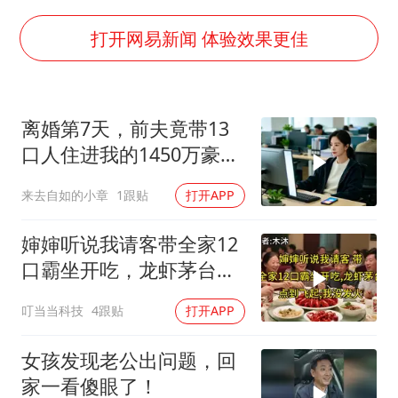
女儿为争财产堵门阻挠父亲出殡
万岁山接盘烂尾恒大文旅城
打开网易新闻 体验效果更佳
戚薇谈把脸交给AI
多个明星演唱会取消
离婚第7天，前夫竟带13
习近平心系体育强国建设
口人住进我的1450万豪
宅，一开门全傻眼
来去自如的小章
1跟贴
打开APP
婶婶听说我请客带全家12
口霸坐开吃，龙虾茅台点
到飞起，我没发
叮当当科技
4跟贴
打开APP
女孩发现老公出问题，回
家一看傻眼了！