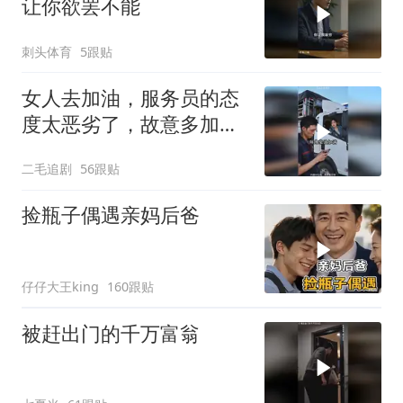
让你欲罢不能
刺头体育
5跟贴
女人去加油，服务员的态
度太恶劣了，故意多加油
多收钱！
二毛追剧
56跟贴
捡瓶子偶遇亲妈后爸
仔仔大王king
160跟贴
被赶出门的千万富翁