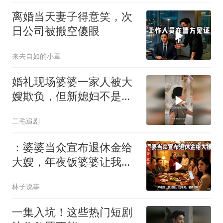
离婚当天妻子得意笑，次
日公司被搬空傻眼
来去自如的小章
婚礼现场婆婆一家人被大
嫂欺负，但新媳妇不是好
惹的！
二毛追剧
：婆婆当众宣布退休金给
大嫂，年夜饭婆婆让我结
账，我冷笑，婆婆傻眼
林子说事
一集入坑！这些热门短剧