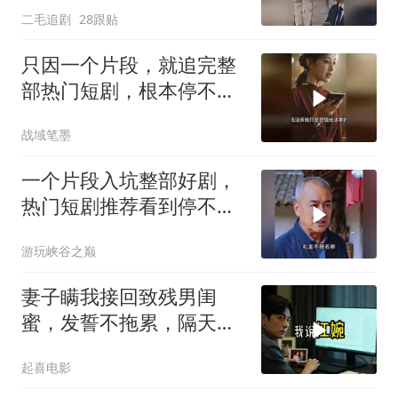
二毛追剧
28跟贴
只因一个片段，就追完整
部热门短剧，根本停不下
来！
战域笔墨
一个片段入坑整部好剧，
热门短剧推荐看到停不下
来
游玩峡谷之巅
妻子瞒我接回致残男闺
蜜，发誓不拖累，隔天我
故作欣喜外派德国
起喜电影