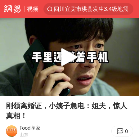
视频
四川宜宾市珙县发生3.4级地震
台风白海豚闭眼浙江上海处于危险半圆
白海豚将正面袭击贯穿浙江
香港宏福苑火灾或由烟头引起
中国父女泰国骑摩托车坠崖1死1伤
浙江台州《告全体市民书》
网约车司机充电时猝死保险拒赔
00:00
19:58
周末打虎 宋致远被查
Play
Ent
full
郑丽文：台湾从来没有“独立”过
刚领离婚证，小姨子急电：姐夫，惊人
真相！
刘浩存百花奖开幕式红裙起舞
女子网购名牌包发现是自己丢的那只
Food享家
0
山东