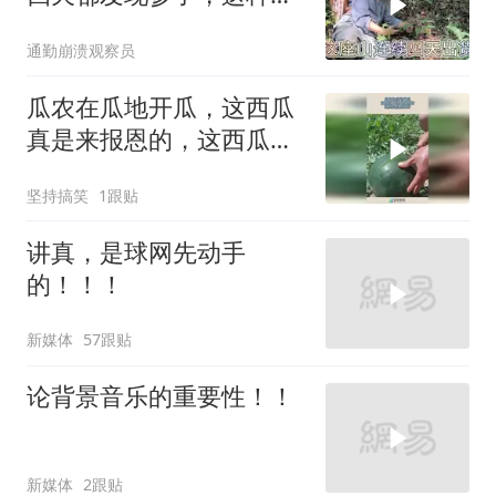
地方不多咯
通勤崩溃观察员
瓜农在瓜地开瓜，这西瓜
真是来报恩的，这西瓜品
质真好！
坚持搞笑
1跟贴
讲真，是球网先动手
的！！！
新媒体
57跟贴
论背景音乐的重要性！！
新媒体
2跟贴