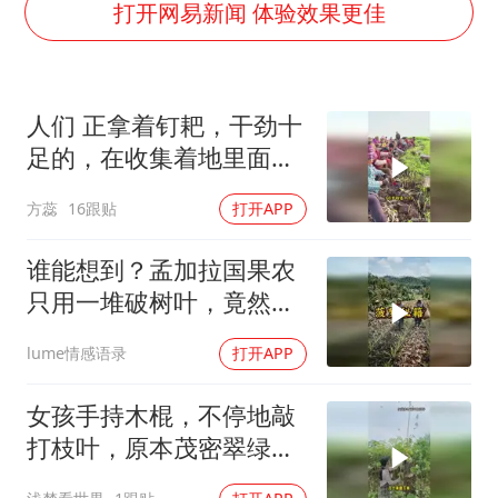
韩军前线部队连曝丑闻
打开网易新闻 体验效果更佳
《龙餐馆》 冲奖
笔试第一被劝弃考涉事副校长被撤职
人们 正拿着钉耙，干劲十
构建更高水平的全民健身公共服务体系
足的，在收集着地里面的
挡“张雪机车”民进党当局怕什么
植物
方蕊
16跟贴
打开APP
灌溉水坝被隔成鱼塘 村民投诉20余年
萌娃帮爷爷脱玉米 卖力干活超可爱
谁能想到？孟加拉国果农
奋力开创中国式现代化建设新局面
只用一堆破树叶，竟然能
让菠萝产量翻倍
lume情感语录
打开APP
女孩手持木棍，不停地敲
打枝叶，原本茂密翠绿的
叶片纷纷脱