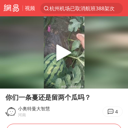
视频
杭州机场已取消航班388架次
上半年我国经营主体结构持续优化
白海豚将给京津冀带来大暴雨
《披荆斩棘2026》阵容官宣
国足U17与阿森纳决赛取消 并列冠军
女子发现前夫婚内与第三者育子
王艺迪无缘横滨赛决赛
00:00
00:22
2025年小学教师减少13.19万
Play
Ent
full
王艺迪2-4不敌张本美和止步4强
你们一条蔓还是留两个瓜吗？
以军士兵把枪口对准中国记者
小奥特曼大智慧
4
河南
上门女婿出轨女邻居多年被判重婚罪