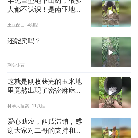
罕见巨型地下山药，很多
人都不认识！是南亚地区
重要的粮食作物
土豆配面
4跟贴
还能卖吗？
刺头体育
这就是刚收获完的玉米地
里竟然出现了密密麻麻白
蛋的原因
科学大搜索
11跟贴
爱心助农，西瓜滞销，感
谢大家对二哥的支持和信