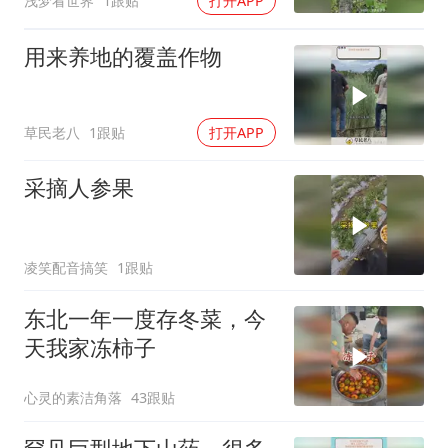
浅梦看世界
1跟贴
打开APP
用来养地的覆盖作物
草民老八
1跟贴
打开APP
采摘人参果
凌笑配音搞笑
1跟贴
东北一年一度存冬菜，今
天我家冻柿子
心灵的素洁角落
43跟贴