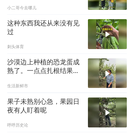
任
小二哥今去哪儿
这种东西我还从来没有见
过
刺头体育
沙漠边上种植的恐龙蛋成
熟了。一点点扎根结果，
每一颗
生活新鲜市
果子未熟别心急，果园日
夜有人盯着呢
呼呼历史论