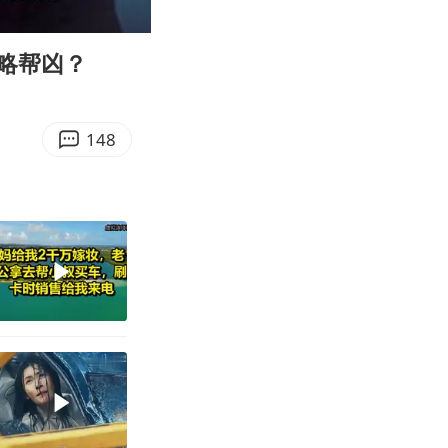
06:33
Enter
fullscreen
略帮凶？
148