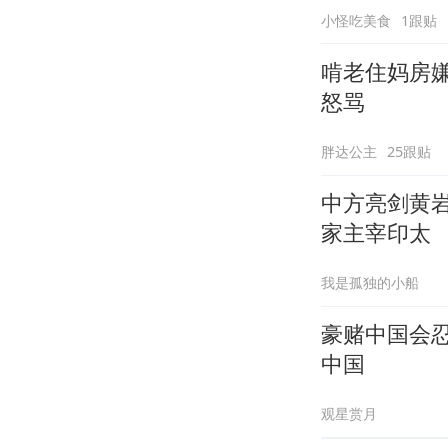
小怪吃美食
1跟贴
啃老住妈房
怒骂
胖达公主
25跟贴
中方亮剑黄
家主宰印太
我是孤独的小船
豪赌中国会
中国
观星赏月