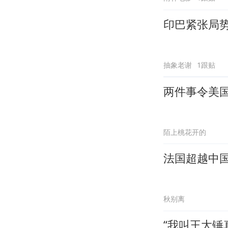
印巴紧张局
抽象老谢
1跟贴
两件事令美
陌上桃花开的
法国超越中
秋别离
“我叫王大锤