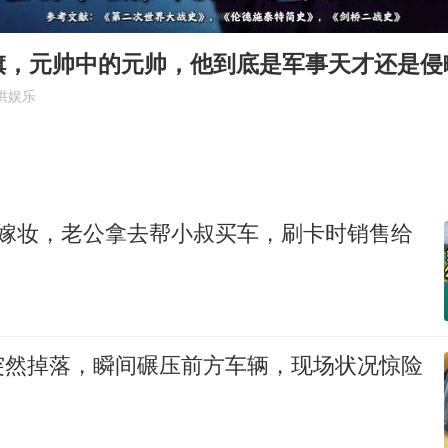
国乒男单横滨冠军赛全军覆没
38岁演员求职万岁山NPC成功
旗，元帅中的元帅，他到底是军事天才还是侵
日本试射“战斧”导弹，国防部回应
供娱乐
胡彦斌韩磊 谁帮谁
胡彦斌获《歌手2026》歌王
我国外贸延续良好增长态势
万嫁妆，老公拿去帮小叔买车，刷卡时销售给
“新疆阿勒泰八月能滑雪”不实
夯实基础开新局
突然掉落，瞬间碾压前方车辆，现场状况惊险