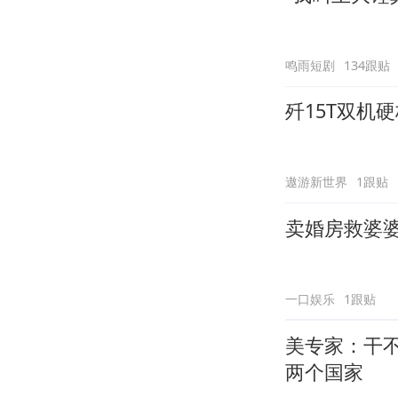
鸣雨短剧
134跟贴
歼15T双机
遨游新世界
1跟贴
卖婚房救婆
一口娱乐
1跟贴
美专家：干
两个国家