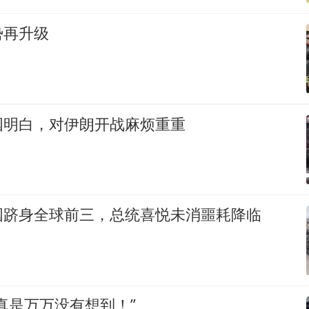
势再升级
国明白，对伊朗开战麻烦重重
国跻身全球前三，总统喜悦未消噩耗降临
真是万万没有想到！”