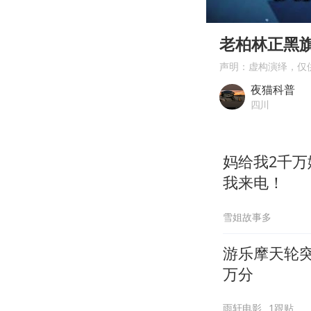
00:00
Play
老柏林正黑
声明：虚构演绎，仅
夜猫科普
四川
妈给我2千
我来电！
雪姐故事多
游乐摩天轮
万分
雨轩电影
1跟贴