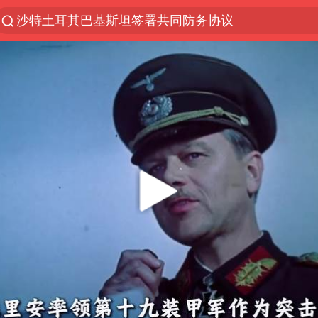
沙特土耳其巴基斯坦签署共同防务协议
“电影+”如何激发千亿级消费新活力？
“秋天的第一杯奶茶”6岁了
全球首个长时储能一体化产业园量产
台风白海豚已进入24小时警戒线
四川宜宾市高县4.9级地震致1人死亡
中国女篮70-67险胜尼日利亚女篮
名创优品回应女子吐槽内裤质量差
上海：台风白海豚或将带来龙卷风
国防部：中国军队坚决反制任何闹海挑衅图谋
U17国足三连胜晋级明日之星半决赛