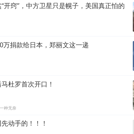
“开窍”，中方卫星只是幌子，美国真正怕的
100万捐款给日本，郑丽文这一递
后马杜罗首次开口！
一种无奈
网先动手的！！！