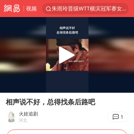
视频
朱雨玲晋级WTT横滨冠军赛女单八强
女子开一天一夜空调后二氧化碳中毒
美国将对多晶硅衍生品加征15%关税
佛山通报笔试前13被淘汰后5名进体检
泰国校园枪击案死亡人数升至7人
陕西省委书记赶赴柞水县杏坪镇
女孩摆摊卖菌子时收到北大通知书
00:00
00:55
年内第一高价股今日打新
Play
Ent
full
改名后的“青海拉面”店
相声说不好，总得找条后路吧
粉笔教育发布“自曝式”公开信
火娃追剧
1
河北
广岛核爆81周年央视播《奥本海默》