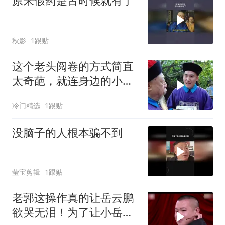
原来假药是古时候就有了
秋影
1跟贴
这个老头阅卷的方式简直
太奇葩，就连身边的小太
监都看不过去了
冷门精选
1跟贴
没脑子的人根本骗不到
莹宝剪辑
1跟贴
老郭这操作真的让岳云鹏
欲哭无泪！为了让小岳岳