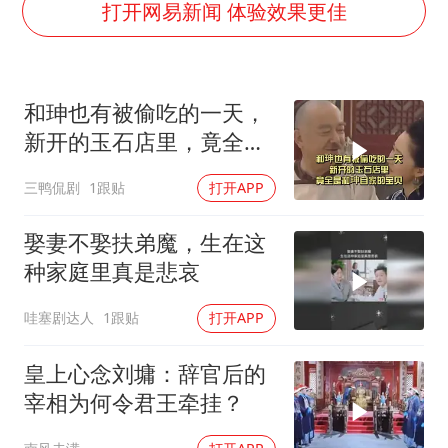
四川宜宾市高县发生4.9级地震
打开网易新闻 体验效果更佳
公司“上四休三”但要降薪1000元
国民党推出AI发言人“郑小文”
和珅也有被偷吃的一天，
A股收盘：三大指数均涨超1%
新开的玉石店里，竟全是
“中国蔬菜之乡”最高温达41.8℃
和珅自家的宝贝
三鸭侃剧
1跟贴
打开APP
如何把百年大党建设得更加坚强有力？
娶妻不娶扶弟魔，生在这
种家庭里真是悲哀
哇塞剧达人
1跟贴
打开APP
皇上心念刘墉：辞官后的
宰相为何令君王牵挂？