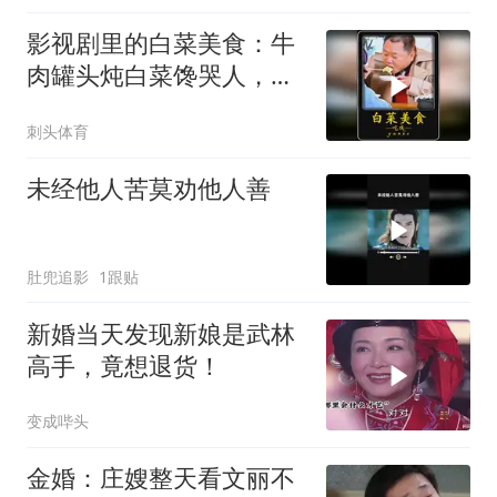
影视剧里的白菜美食：牛
肉罐头炖白菜馋哭人，豆
腐粉条最营养
刺头体育
未经他人苦莫劝他人善
肚兜追影
1跟贴
新婚当天发现新娘是武林
高手，竟想退货！
变成哔头
金婚：庄嫂整天看文丽不