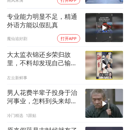
南风未满
打开APP
专业能力明显不足，精通
外语方能以假乱真
魔仙追好剧
打开APP
大太监衣锦还乡荣归故
里，不料却发现自己输得
一败涂地！
左云新鲜事
男人花费半辈子投身于治
河事业，怎料到头来却被
诬陷落了大狱
冷门精选
1跟贴