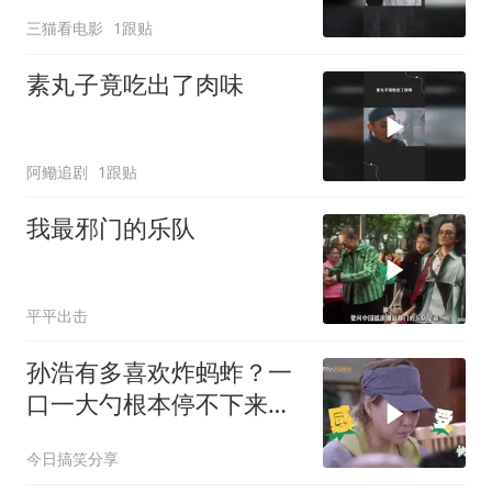
三猫看电影
1跟贴
素丸子竟吃出了肉味
阿鳓追剧
1跟贴
我最邪门的乐队
平平出击
孙浩有多喜欢炸蚂蚱？一
口一大勺根本停不下来，
戴军震撼：跟个牛蛙一样
今日搞笑分享