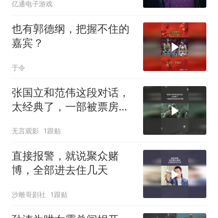
亿通电子游戏
也有郭德纲，把握不住的
嘉宾？
于令
张国立和范伟这段对话，
太经典了，一部被票房低
估的好电影
无言观影
1跟贴
直接报警，就说聚众赌
博，全部进去住几天
沙雕哥剧社
1跟贴