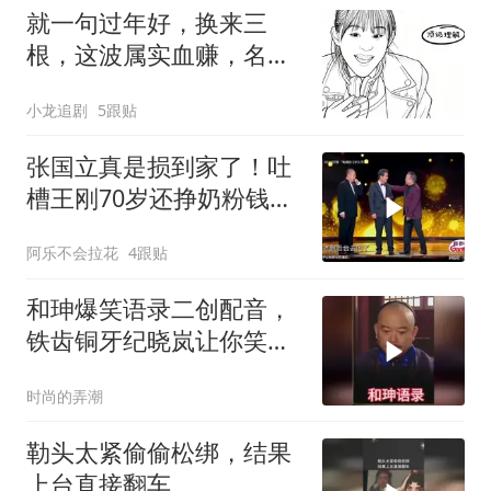
就一句过年好，换来三
根，这波属实血赚，名场
面太搞笑！
小龙追剧
5跟贴
张国立真是损到家了！吐
槽王刚70岁还挣奶粉钱，
张铁林笑趴了
阿乐不会拉花
4跟贴
和珅爆笑语录二创配音，
铁齿铜牙纪晓岚让你笑到
停不下来
时尚的弄潮
勒头太紧偷偷松绑，结果
上台直接翻车