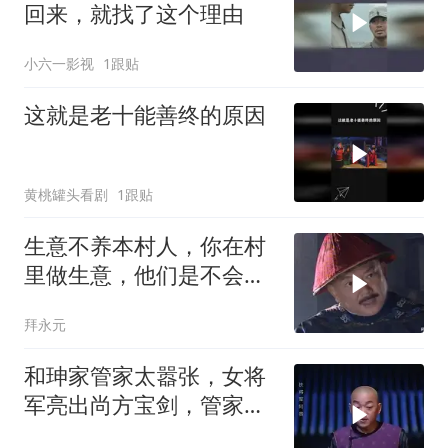
回来，就找了这个理由
小六一影视
1跟贴
这就是老十能善终的原因
黄桃罐头看剧
1跟贴
生意不养本村人，你在村
里做生意，他们是不会去
找你买东西的
拜永元
和珅家管家太嚣张，女将
军亮出尚方宝剑，管家便
怂了