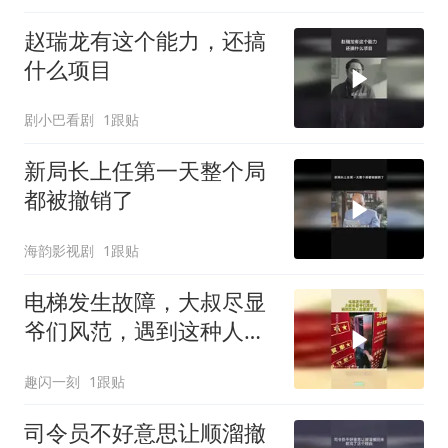
赵瑞龙有这个能力，还搞
什么项目
剧小巴看剧
1跟贴
新局长上任第一天整个局
都被撤销了
海韵影视剧
1跟贴
电梯发生故障，大叔尽显
爷们风范，遇到这种人赶
紧嫁了吧！
趣闪一刻
1跟贴
司令员不好意思让顺溜撤