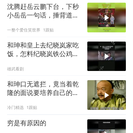
沈腾赶岳云鹏下台，下秒
小岳岳一句话，捶背道歉
一条龙
一整个爱住笑世界
1跟贴
和珅和皇上去纪晓岚家吃
饭，怎料纪晓岚铁公鸡，
一脸抠搜样
雄武看剧
和珅口无遮拦，竟当着乾
隆的面说要培养自己的势
力
冷门精选
1跟贴
穷是有原因的