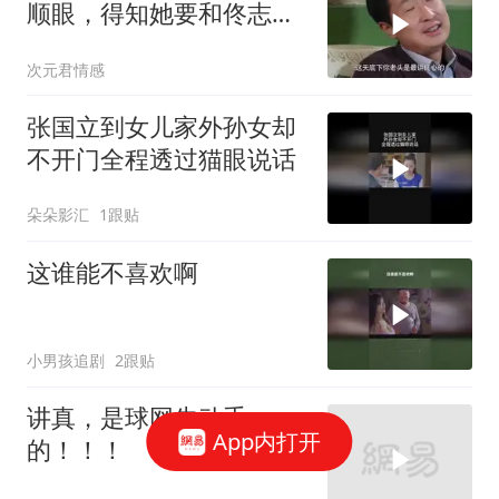
顺眼，得知她要和佟志离
婚，立马心软了！
次元君情感
张国立到女儿家外孙女却
不开门全程透过猫眼说话
朵朵影汇
1跟贴
这谁能不喜欢啊
小男孩追剧
2跟贴
讲真，是球网先动手
App内打开
的！！！