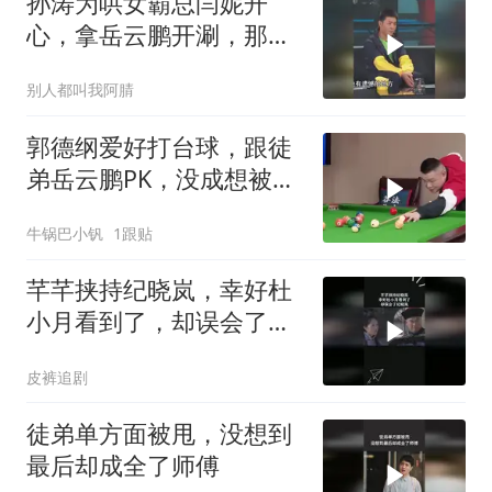
孙涛为哄女霸总闫妮开
心，拿岳云鹏开涮，那脸
大的像是被马蹄子踩过
别人都叫我阿腈
郭德纲爱好打台球，跟徒
弟岳云鹏PK，没成想被他
秀了一脸
牛锅巴小钒
1跟贴
芊芊挟持纪晓岚，幸好杜
小月看到了，却误会了纪
晓岚
皮裤追剧
徒弟单方面被甩，没想到
最后却成全了师傅