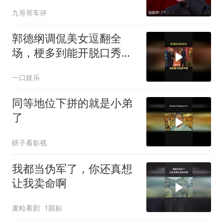
能上节目
九哥哥车评
郭德纲调侃美女逗翻全
场，梗多到能开脱口秀，
观众笑点炸裂
一口娱乐
同等地位下拼的就是小弟
了
瞎子看影视
我都当伪军了，你还真想
让我卖命啊
麦粒看剧
1跟贴