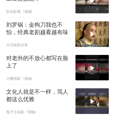
扒拉影视
1跟贴
刘罗锅：金狗刀我也不
怕，经典老剧越看越有味
今日搞笑分享
对老外的不放心都写在脸
上了
小椰剪影
1跟贴
文化人就是不一样，骂人
都这么优雅
兔子王追剧
1跟贴