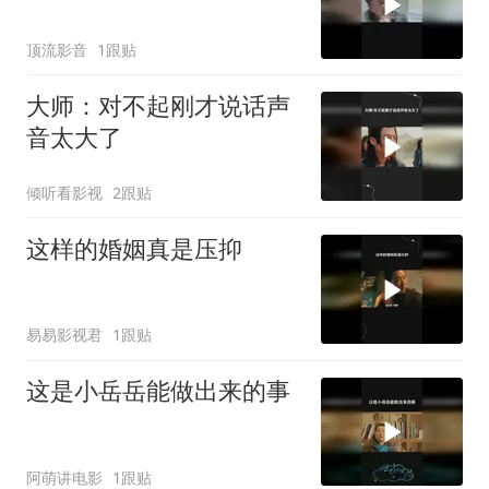
顶流影音
1跟贴
大师：对不起刚才说话声
音太大了
倾听看影视
2跟贴
这样的婚姻真是压抑
易易影视君
1跟贴
这是小岳岳能做出来的事
阿萌讲电影
1跟贴