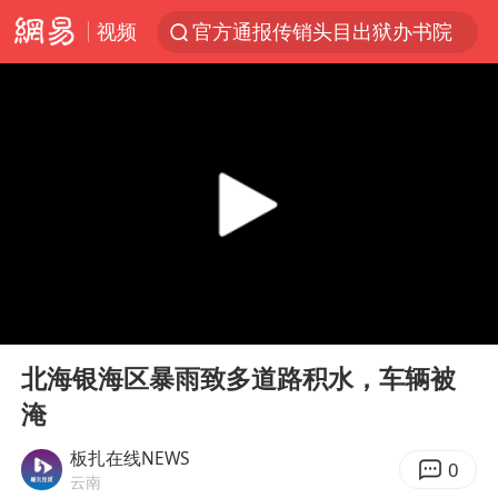
官方通报传销头目出狱办书院
视频
佛山回应“废品场有残障务工人员”
服务提质，内需扩容有保障
李亚鹏向地铁吐血女孩捐99999元
美股收盘：道指再创历史新高
41岁女子为鼓励女儿考上985研究生
人贩子“梅姨”真名谢家梅
00:00
00:12
“老头乐”悬挂“蒙H好几个8”上路
Play
Ent
河南：领导干部要带头休假
full
北海银海区暴雨致多道路积水，车辆被
被一条街帮助的“煎饼叔叔”去世
淹
香港乐坛著名填词人黎彼得去世
板扎在线NEWS
0
云南
男子出狱前8天被改判死缓