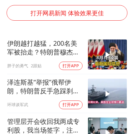
13岁少年白天写作业晚上夜市炒粉
打开网易新闻 体验效果更佳
中方公布5项对美反制措施
外交部回应日本将中国列为最大挑战
伊朗越打越猛，200名美
被妻子举报丈夫与情人一审获刑1年
军被抬走？特朗普穆杰塔
“中国游”持续带火“中国购”
巴开始集体明牌
胖子的勇气
2跟贴
打开APP
你常吃的兰州拉面要改名了
张家界中心汽车站候车厅漏水如瀑布
泽连斯基“举报”俄帮伊
朗，特朗普反手急踩刹
坚持党全面领导和党中央集中统一领导
车，美国霸权底气尽失
环球谈军武
打开APP
管理层开会收回我两成专
利股，我当场签字，注销