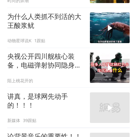
时尚的弄潮
为什么人类抓不到活的大
王酸浆鱿
动物星球说K
1跟贴
央视公开四川舰核心装
备，电磁弹射协同隐身无
人机，位居世界前列
陌上桃花开的
讲真，是球网先动手
的！！！
新媒体
39跟贴
论背景音乐的重要性！！