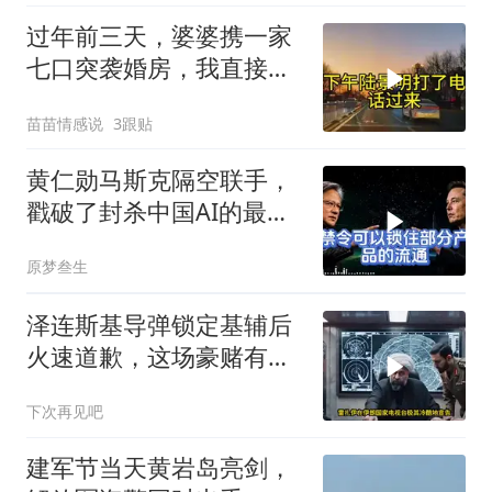
过年前三天，婆婆携一家
七口突袭婚房，我直接锁
门，带孩子奔赴两百八十
苗苗情感说
3跟贴
公里外娘家
黄仁勋马斯克隔空联手，
戳破了封杀中国AI的最大
谎言
原梦叁生
泽连斯基导弹锁定基辅后
火速道歉，这场豪赌有多
疯狂？
下次再见吧
建军节当天黄岩岛亮剑，