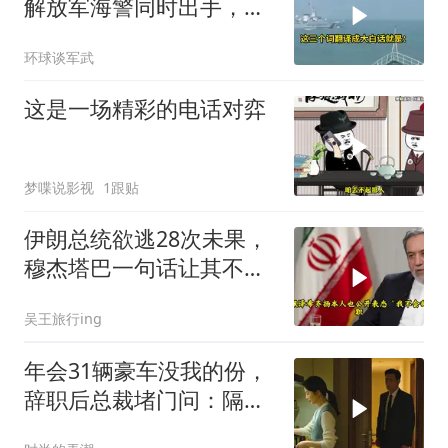
解放军海警同时出手，菲
律宾的挑衅该收场了
环球谈军武
这是一场精彩的电话对弈
梦喋说影视
1跟贴
伊朗总统欲逃28次未果，
穆杰塔巴一句话让其不敢
再提
吴王旅行ing
年会31辆豪车没我的份，
辞职后总裁堵门问：隔壁
楼你买的？