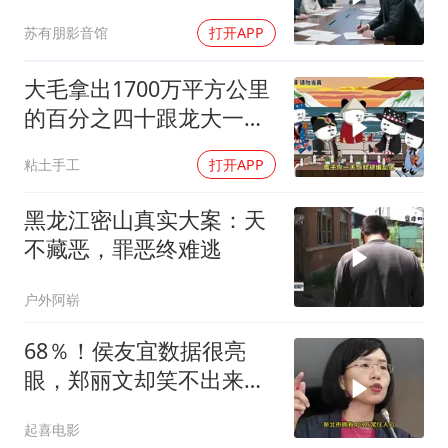
核心技术授权，全员慌了
苏有朋影音馆
打开APP
大毛拿出1700万平方公里
的百分之四十跟龙大一起
开发[震惊][震惊]
粘土手工
打开APP
黑龙江密山真实大案：天
不藏恶，罪恶终难逃
户外阿崭
68％！侯友宜数据很亮
眼，郑丽文却笑不出来
了，卢秀燕高下立判
起喜电影