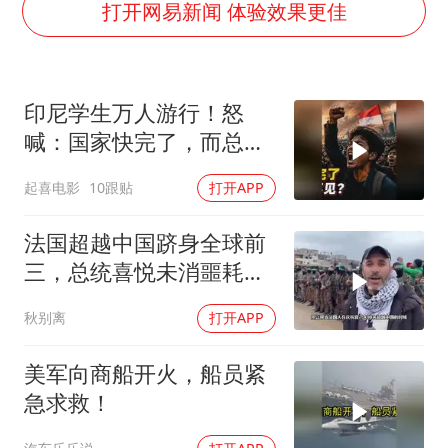
中巨芯：上半年归母净利润1405.77万元
打开网易新闻 体验效果更佳
东航：国内客票提前14天免费退改
日本试射“战斧”导弹，国防部回应
印尼学生万人游行！怒
名创优品回应女子吐槽内裤质量差
喊：国家快完了，而总统
百花奖开幕式
却装看不见？
起喜电影
10跟贴
打开APP
胡彦斌韩磊 谁帮谁
夯实基础开新局
法国超越中国跻身全球前
三，总统喜悦未消噩耗降
临
秋别离
打开APP
美军向商船开火，船员紧
急求救！