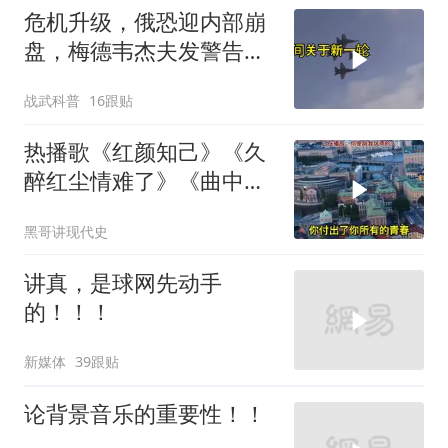
危机升级，俄恐迎内部崩
盘，梅德韦杰夫发警告，
克宫钱袋子见底
战武科普
16跟贴
热播歌《红颜知己》《久
醉红尘情难了》《曲中
人》《伱是陪我风雨的
黑哥讲现代史
人》
讲真，是球网先动手
的！！！
新媒体
39跟贴
论背景音乐的重要性！！