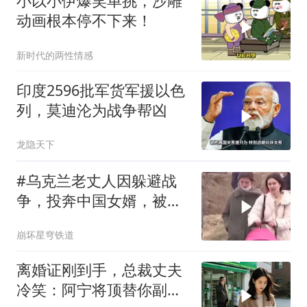
小以小伊爆笑单挑，沙雕
动画根本停不下来！
新时代的两性情感
印度2596批军货军援以色
列，莫迪沦为战争帮凶
龙隐天下
#乌克兰老丈人因躲避战
争，投奔中国女婿，被眼
前城市繁荣震惊
崩坏星穹铁道
离婚证刚到手，总裁丈夫
冷笑：阿宁将顶替你副总