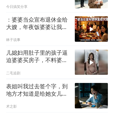
之位，我应好
今日搞笑分享
：婆婆当众宣布退休金给
大嫂，年夜饭婆婆让我结
账，我冷笑，婆婆傻眼
林子说事
儿媳妇用肚子里的孩子逼
迫婆婆买房子，不料婆婆
的做法绝了！
二毛追剧
表姐叫我过去签个字，到
地方才知道是给她女儿婚
房做无限连带担保
术之影