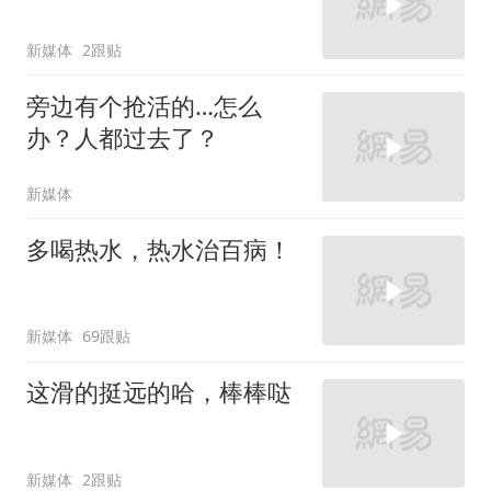
新媒体
2跟贴
旁边有个抢活的…怎么
办？人都过去了？
新媒体
多喝热水，热水治百病！
新媒体
69跟贴
这滑的挺远的哈，棒棒哒
新媒体
2跟贴