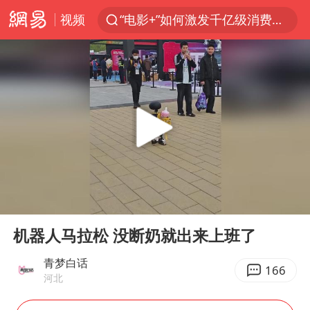
视频
“电影+”如何激发千亿级消费新活力？
全球首个长时储能一体化产业园量产
台风白海豚已进入24小时警戒线
“秋天的第一杯奶茶”6岁了
上海：台风白海豚或将带来龙卷风
四川宜宾高县4.9级地震致1死
国乒男单横滨冠军赛全军覆没
00:00
00:10
38岁演员求职万岁山NPC成功
Play
Ent
full
胡彦斌获《歌手2026》歌王
机器人马拉松 没断奶就出来上班了
U17国足三连胜晋级明日之星半决赛
青梦白话
166
河北
美股存储板块集体大跌