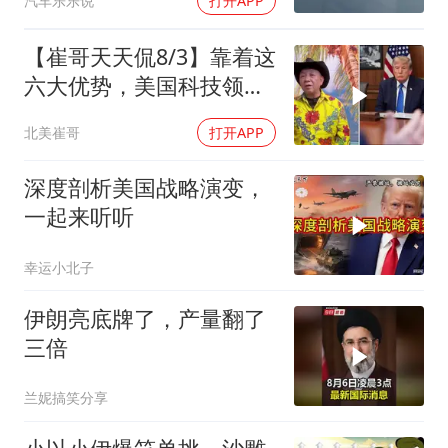
汽车乐乐说
打开APP
【崔哥天天侃8/3】靠着这
六大优势，美国科技领军
全世界
北美崔哥
打开APP
深度剖析美国战略演变，
一起来听听
幸运小北子
伊朗亮底牌了，产量翻了
三倍
兰妮搞笑分享