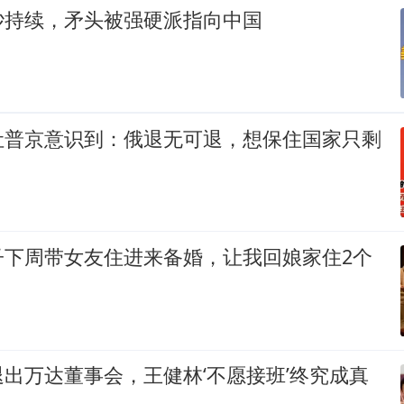
吵持续，矛头被强硬派指向中国
让普京意识到：俄退无可退，想保住国家只剩
子下周带女友住进来备婚，让我回娘家住2个
出万达董事会，王健林‘不愿接班’终究成真