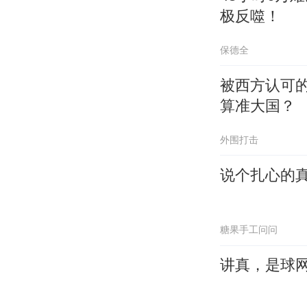
极反噬！
保德全
被西方认可
算准大国？
外围打击
说个扎心的
糖果手工问问
讲真，是球