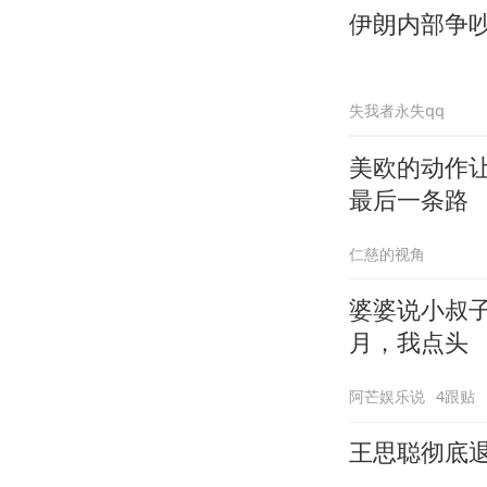
伊朗内部争
失我者永失qq
美欧的动作
最后一条路
仁慈的视角
婆婆说小叔
月，我点头
阿芒娱乐说
4跟贴
王思聪彻底退