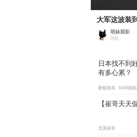
00:00
Play
大军这波装
萌妹观影
河北
日本找不到
有多心累？
硬核老高
1043跟贴
【崔哥天天侃
北美崔哥