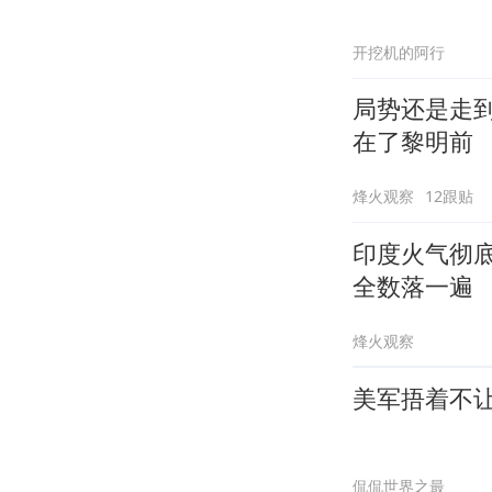
开挖机的阿行
局势还是走
在了黎明前
烽火观察
12跟贴
印度火气彻
全数落一遍
烽火观察
美军捂着不
侃侃世界之最