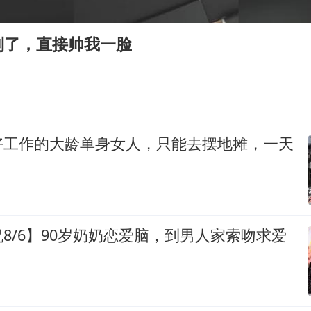
国防部：中国军队坚决反制任何闹海挑衅图谋
陈幸同晋级WTT横滨冠军赛8强
到了，直接帅我一脸
宇树科技中一签需缴款7.54万元
两名乘客在飞机上因调节座椅起冲突
女儿为争财产堵门阻挠父亲出殡
今日立秋你咬秋了吗
好工作的大龄单身女人，只能去摆地摊，一天
夯实基础开新局
8/6】90岁奶奶恋爱脑，到男人家索吻求爱