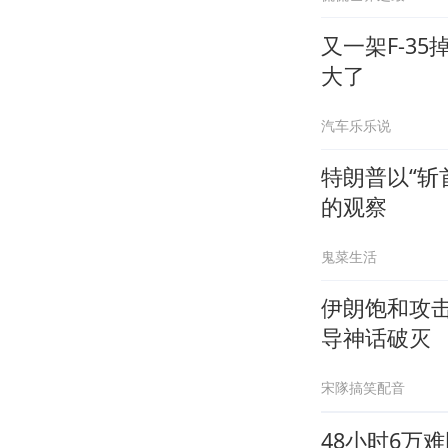
又一架F-3
大了
汽车乐乐说
特朗普以“斩
的观察
鬼菜生活
伊朗饱和攻
导神话破灭
宋隊搞笑配音
48小时6万