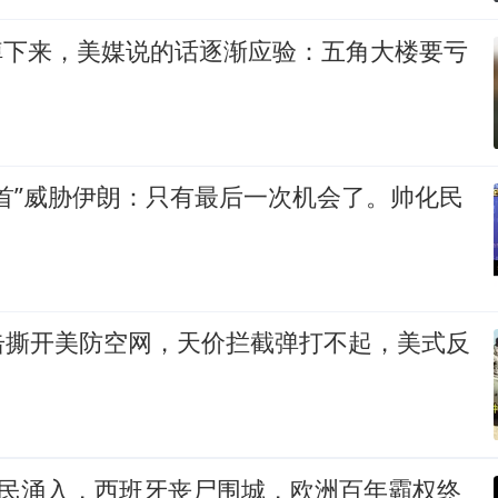
5掉下来，美媒说的话逐渐应验：五角大楼要亏
首”威胁伊朗：只有最后一次机会了。帅化民
击撕开美防空网，天价拦截弹打不起，美式反
难民涌入，西班牙丧尸围城，欧洲百年霸权终