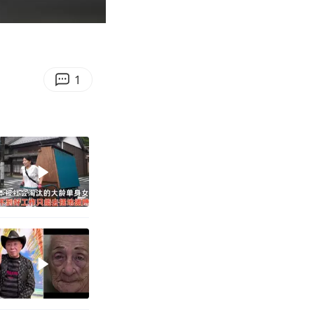
01:20
Enter
fullscreen
1