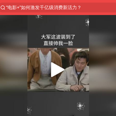
“电影+”如何激发千亿级消费新活力？
日本试射“战斧”导弹，国防部回应
台风白海豚中心风力增强
向鹏0-3不敌张本智和
百花奖开幕式
四川宜宾高县4.9级地震致1死
广东雷州通报特教老师招聘违规事件
山东一元代青花杯离奇失踪
“新疆阿勒泰八月能滑雪”不实
刘国正说向鹏打得很窝囊
我国外贸延续良好增长态势