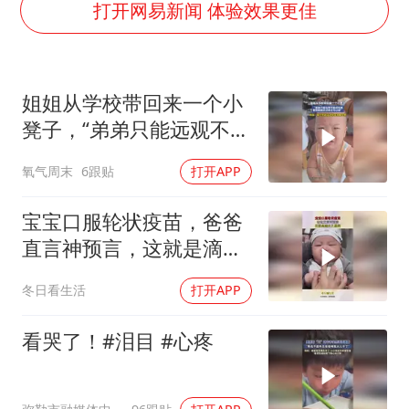
光伏八巨头签署“不低于成本价”倡议
打开网易新闻 体验效果更佳
刘伟任延安市委常委、市纪委书记
多所幼师院校开设养老专业
姐姐从学校带回来一个小
泰国校园枪击事件已致8死30余伤
凳子，“弟弟只能远观不能
女子被狗舔脚确诊三级暴露 医生回应
近玩焉，看到姐姐走过来
氧气周末
6跟贴
打开APP
习近平心系体育强国建设
立马让座”
宝宝口服轮状疫苗，爸爸
直言神预言，这就是滴水
之恩啊！
冬日看生活
打开APP
看哭了！#泪目 #心疼