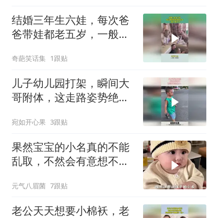
结婚三年生六娃，每次爸
爸带娃都老五岁，一般人
接受不了
奇葩笑话集
1跟贴
儿子幼儿园打架，瞬间大
哥附体，这走路姿势绝
了！
宛如开心果
3跟贴
果然宝宝的小名真的不能
乱取，不然会有意想不到
的事情发生
元气八眉菌
7跟贴
老公天天想要小棉袄，老