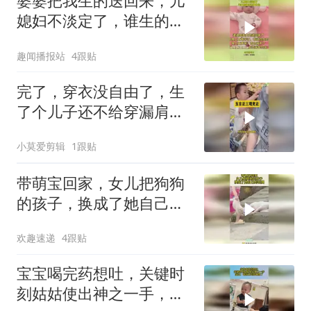
婆婆把我生的送回来，儿
媳妇不淡定了，谁生的谁
带凭啥帮你
趣闻播报站
4跟贴
完了，穿衣没自由了，生
了个儿子还不给穿漏肩衣
服
小莫爱剪辑
1跟贴
带萌宝回家，女儿把狗狗
的孩子，换成了她自己的
玩偶！
欢趣速递
4跟贴
宝宝喝完药想吐，关键时
刻姑姑使出神之一手，宝