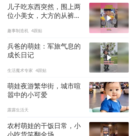
儿子吃东西突然，围上两
位小美女，大方的从裤兜
掏出娃哈哈！
趣事制造机
4跟贴
兵爸的萌娃：军旅气息的
成长日记
生活魔术专家
4跟贴
萌娃夜游繁华街，城市喧
嚣中的小可爱
露露生活天
农村萌娃的干饭日常，小
小吃货笑翻全场