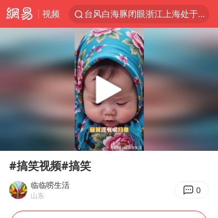
视频
台风白海豚闭眼浙江上海处于危险半圆
浙江台州《告全体市民书》
张本智和：零封向鹏不意外
云南一地村民过火把节意外灼伤16人
泰国初中生饮弹自尽前开了26枪
22岁女生独闯南太行失联12天
用AI造出新病毒意味着什么
00:00
00:10
今年第二强台风将带来多大影响
Play
Ent
full
上半年国内居民出游人次34.63亿
#搞笑视频#搞笑
浙江最强风雨时段已锁定
临临唠生活
0
山东
微信新功能：你可以“撤回”你的撤回