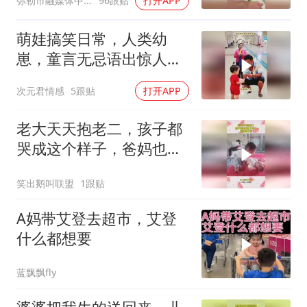
弥勒市融媒体中心
96跟贴
打开APP
萌娃搞笑日常，人类幼
崽，童言无忌语出惊人：
狗都知道100比30多，傻
次元君情感
5跟贴
打开APP
子才跟你换！
老大天天抱老二，孩子都
哭成这个样子，爸妈也不
管
笑出鹅叫联盟
1跟贴
A妈带艾登去超市，艾登
什么都想要
蓝飘飘fly