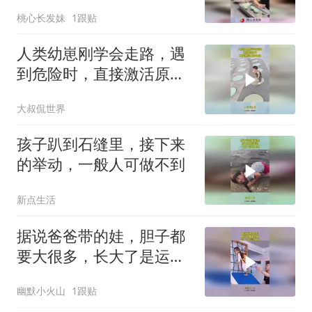
宝：啥玩意到我嘴里了！
桃心长发妹
1跟贴
人类幼崽刚学会走路，遇
到危险时，直接激活原始
血脉！
大叔侃世界
孩子趴到石缝里，接下来
的举动，一般人可做不到
新点生活
据说爸爸带的娃，胆子都
要大很多，长大了是运动
健将！
幽默小火山
1跟贴