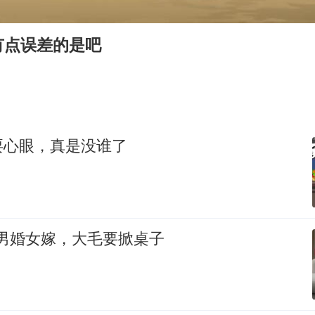
胡彦斌韩磊 谁帮谁
我国外贸延续良好增长态势
有点误差的是吧
国防部：中国军队坚决反制任何闹海挑衅图谋
“新疆阿勒泰八月能滑雪”不实
女儿为争财产堵门阻挠父亲出殡
U17国足点球大战淘汰河床晋级决赛
耍心眼，真是没谁了
夯实基础开新局
，男婚女嫁，大毛要掀桌子