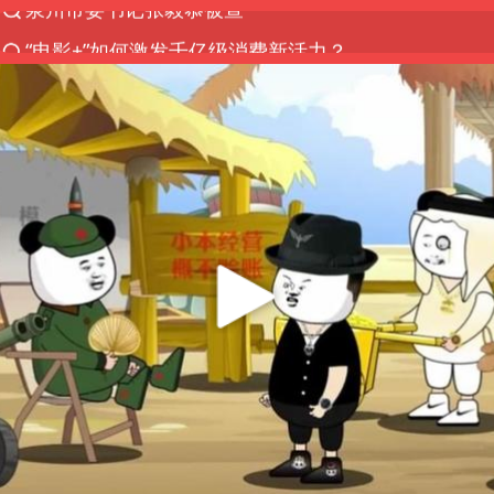
“电影+”如何激发千亿级消费新活力？
上海：台风白海豚或将带来龙卷风
陈垣宇0-3张禹珍 国乒男单全军覆没
秋天的第一杯奶茶到底有多火
中巨芯：上半年归母净利润1405.77万元
四川宜宾高县4.9级地震致1死
东航：国内客票提前14天免费退改
美股存储板块集体大跌
日本试射“战斧”导弹，国防部回应
广东雷州通报特教老师招聘违规事件
百花奖开幕式