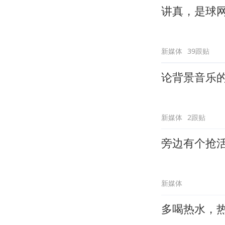
讲真，是球
新媒体
39跟贴
论背景音乐
新媒体
2跟贴
旁边有个抢
新媒体
多喝热水，