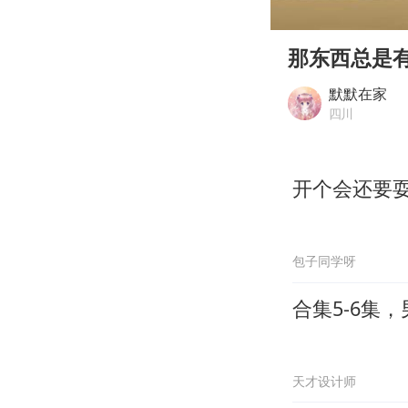
00:00
Play
那东西总是
默默在家
四川
开个会还要
包子同学呀
合集5-6集
天才设计师