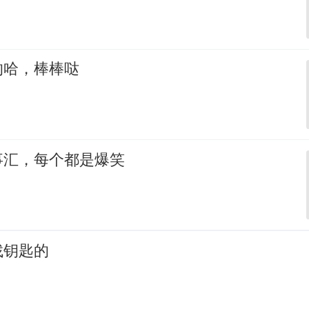
的哈，棒棒哒
事汇，每个都是爆笑
找钥匙的