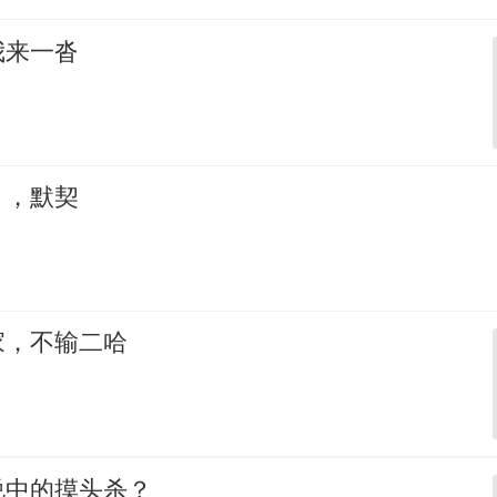
我来一沓
，，默契
家，不输二哈
说中的摸头杀？