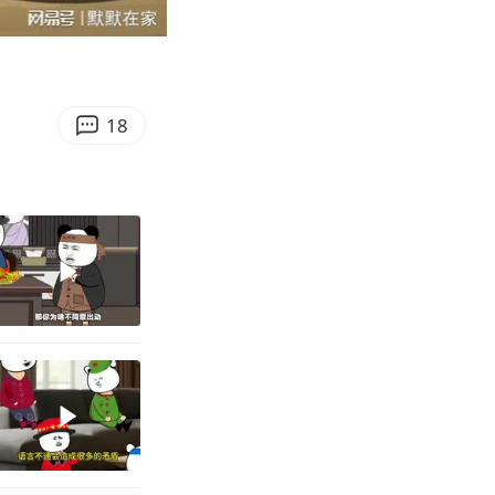
04:12
Enter
fullscreen
18