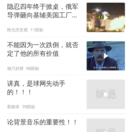
隐忍四年终于掀桌，俄军
导弹砸向基辅美国工厂，
背后这步棋太狠了
附允历史观
11跟贴
不能因为一次跌倒，就否
定了他的所有价值
做只好猹
68跟贴
讲真，是球网先动手
的！！！
新媒体
39跟贴
论背景音乐的重要性！！