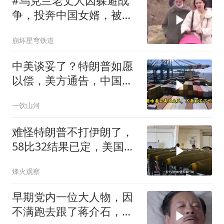
#乌克兰老丈人因躲避战
争，投奔中国女婿，被眼
前城市繁荣震惊
崩坏星穹铁道
中美谈妥了？特朗普如愿
以偿，美方通告，中国增
购48.8万吨大豆
一饮山河
难怪特朗普不打伊朗了，
58比32结果已定，美国专
家：一个时代结束
烽火观察
早期党内一位大人物，因
不满跑去跟了蒋介石，不