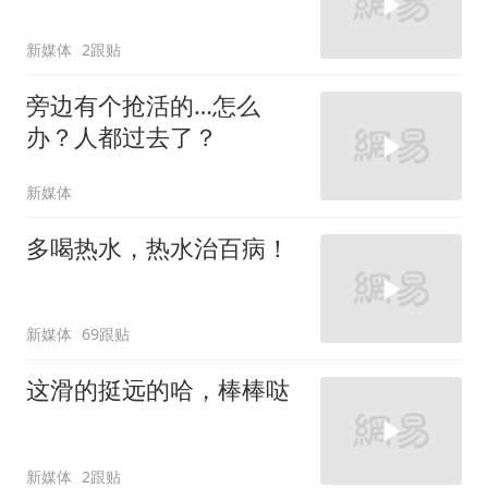
新媒体
2跟贴
旁边有个抢活的…怎么
办？人都过去了？
新媒体
多喝热水，热水治百病！
新媒体
69跟贴
这滑的挺远的哈，棒棒哒
新媒体
2跟贴