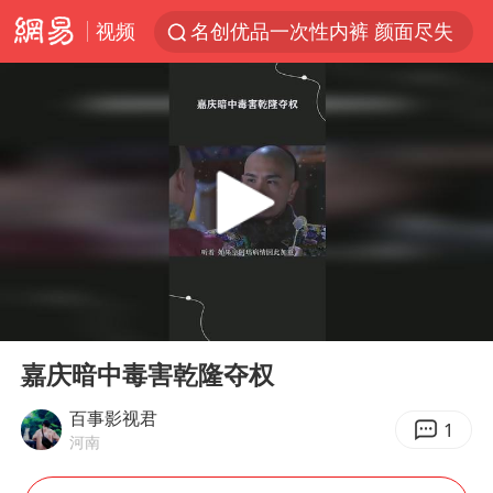
视频
名创优品一次性内裤 颜面尽失
四川宜宾3.4级地震
伊斯兰版北约来了吗
云南一地村民过火把节意外灼伤16人
中国父女泰国骑摩托车坠崖1死1伤
香港宏福苑火灾或由烟头引起
网约车司机充电时猝死保险拒赔
00:00
02:34
浙江台州《告全体市民书》
Play
Ent
full
周末打虎 宋致远被查
嘉庆暗中毒害乾隆夺权
多所高校取消艺考
百事影视君
1
河南
上半年国内居民出游人次34.63亿