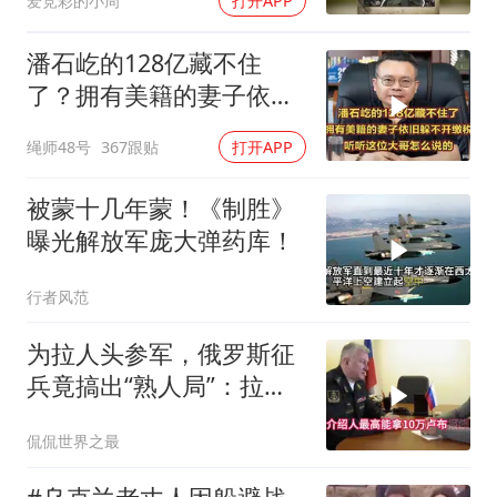
爱竞彩的小周
打开APP
潘石屹的128亿藏不住
了？拥有美籍的妻子依旧
躲不开缴税！
绳师48号
367跟贴
打开APP
被蒙十几年蒙！《制胜》
曝光解放军庞大弹药库！
行者风范
为拉人头参军，俄罗斯征
兵竟搞出“熟人局”：拉一
个人给8000块，不签字就
侃侃世界之最
栽赃？