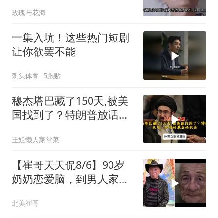
料晚年竟悲惨死
玫瑰与花海
一集入坑！这些热门短剧
让你欲罢不能
刺头体育
5跟贴
穆杰塔巴藏了150天,被美
国找到了？特朗普放话：
伊朗的最后的机会
王姐懒人家常菜
【崔哥天天侃8/6】90岁
奶奶恋爱脑，到男人家索
吻求爱
北美崔哥