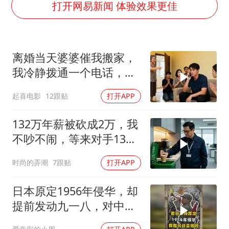
陕西柞水泥石流已致2死 仍有1人失联
打开网易新闻 体验效果更佳
店主称换“青海拉面”招牌后生意更好
泰国初中生饮弹自尽前开了26枪
离婚当天婆婆催我搬家，
22岁女生独闯南太行失联12天
我冷静拨通一个电话，全
万岁山接盘烂尾恒大文旅城
家跪求我别走
起喜电影
12跟贴
打开APP
习近平心系体育强国建设
132万年薪被砍成2万，我
不吵不闹，等来对手13倍
年薪挖我
时尚的弄潮
7跟贴
打开APP
日本原定1956年侵华，却
提前发动九一八，对中国
是福是祸？