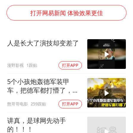
杭州全市有序停课
商场现钱学森巨幅海报 负责人回应
打开网易新闻 体验效果更佳
36岁男演员成景区NPC后人气爆棚
全民健身事业高质量发展
人是长大了演技却变差了
台当局重金为“台独”织“皇帝新衣”
几元成本的AI广告导致千万市值蒸发
漫野影视
1跟贴
打开APP
乐享全民健身 共筑健康中国
5个小孩炮轰德军装甲
车，把德军都打懵了，战
争片
憨哥哥电影
259跟贴
打开APP
讲真，是球网先动手
的！！！