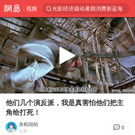
视频
光影经济撬动暑期消费新蓝海
马克·艾伦退出斯诺克中国公开赛
新疆优化调整景区内自驾服务费
上四休三，但降薪1000元，你接受吗？
夏日经济乘“热”而上 消费市场向“新”而行
情侣平潭拍日出坠崖1死1伤
白海豚将正面袭击贯穿浙江
00:00
17:59
央视新主播李秋莹孙亚鹏亮相
Play
Ent
full
酒店回应车内过夜被收150元
他们几个演反派，我是真害怕他们把主
角给打死！
黄金牛市回来了吗
酒店花洒现排泄物住客索赔遭拒
灰机咕咕
0
山东