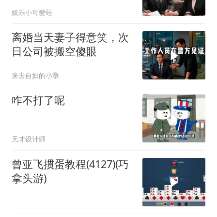
当晚她慌忙问：甲方只和
娱乐小可爱蛙
你签约
离婚当天妻子得意笑，次
日公司被搬空傻眼
来去自如的小章
咋不打了呢
天才设计师
曾亚飞掼蛋教程(4127)(巧
拿头游)