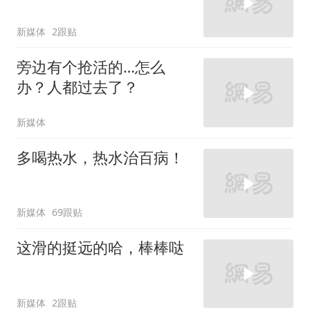
新媒体
2跟贴
旁边有个抢活的…怎么
办？人都过去了？
新媒体
多喝热水，热水治百病！
新媒体
69跟贴
这滑的挺远的哈，棒棒哒
新媒体
2跟贴