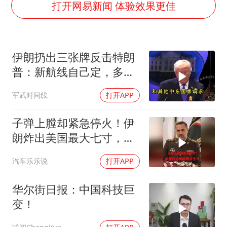
视频丨中国东方电气集团原党组副书记、董事宋致远被查
打开网易新闻 体验效果更佳
直击东北超：哈尔滨vs通辽
香港宏福苑火灾或由烟头引起
伊朗扔出三张牌反击特朗
白海豚将正面袭击贯穿浙江
普：新航线自己定，多国
酒店回应车内过夜被收150元
保证不参战，海峡不回战
军武时间线
打开APP
36岁男演员成景区NPC后人气爆棚
前状态
几元成本的AI广告导致千万市值蒸发
子弹上膛却紧急停火！伊
人民的健康、体质、幸福一脉相承
朗炸出美国最大七寸，特
朗普赶紧叫停战争
汽车乐乐说
打开APP
华尔街日报：中国科技巨
变！