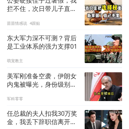
公婆硬接侄子过暑假，我
拦不住，次日带儿子直飞
普吉岛，婆婆傻眼
苗苗情感说
4跟贴
东大军力深不可测？背后
是工业体系的强力支撑01
萌宠教主
美军刚准备空袭，伊朗女
内鬼被曝光，身份级别很
意外
军科零零
任总裁的夫人扣我30万奖
金，我丢下辞职信离开，