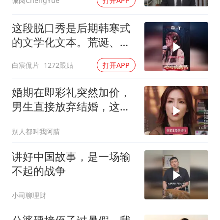
诚阅ChengYue
打开APP
这段脱口秀是后期韩寒式
的文学化文本。荒诞、激
愤又温暖
白宸侃片
1272跟贴
打开APP
婚期在即彩礼突然加价，
男生直接放弃结婚，这件
事到底是谁不合理？
别人都叫我阿腈
讲好中国故事，是一场输
不起的战争
小司聊理财