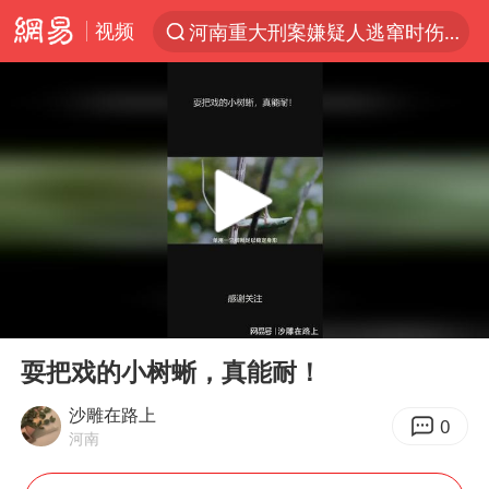
视频
河南重大刑案嫌疑人逃窜时伤害多人
光影经济撬动暑期消费新蓝海
浙江上海等地有大雨或暴雨
马克·艾伦退出斯诺克中国公开赛
西湖突现狂风暴雨 游客瞬间被浇透
隔20米开高仿奶茶店被判赔35万元
金饰克价一夜涨回1300元
00:00
01:23
粉丝穿热巴应援球衣收获拜仁球员签名
Play
Ent
full
新疆景区自驾服务费改为按车收费
耍把戏的小树蜥，真能耐！
“不怕六爷挂得多 就怕六爷挂一颗”
沙雕在路上
0
河南
多家A股公司收到美国关税退款