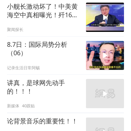
小舰长激动坏了！中美黄
海空中真相曝光！歼16狗
美军F16！解放军南海绝
聚闻探长
对武力！
8.7日：国际局势分析
（06）
记录生活日常阿蜴
讲真，是球网先动手
的！！！
新媒体
40跟贴
论背景音乐的重要性！！