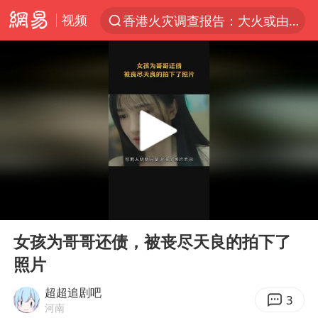
视频
香港火灾调查报告：大火或由烟头引起
“China Cool”火了，老外爱上中国避暑游
台风白海豚闭眼浙江上海处于危险半圆
浙江台州《告全体市民书》
张本智和：零封向鹏不意外
云南一地村民过火把节意外灼伤16人
泰国初中生饮弹自尽前开了26枪
00:00
01:17
22岁女生独闯南太行失联12天
Play
Ent
full
用AI造出新病毒意味着什么
女孩为哥哥还债，被丧尽天良的拍下了
照片
今年第二强台风将带来多大影响
上半年国内居民出游人次34.63亿
超超追剧吧
3
河南