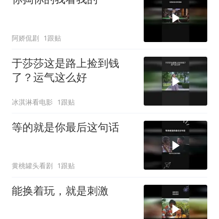
阿娇侃剧
1跟贴
于莎莎这是路上捡到钱
了？运气这么好
冰淇淋看电影
1跟贴
等的就是你最后这句话
黄桃罐头看剧
1跟贴
能换着玩，就是刺激