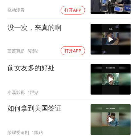
归属！
晓动漫看
打开APP
没一次，来真的啊
茜茜剪影
3跟贴
打开APP
前女友多的好处
小溪影视
1跟贴
如何拿到美国签证
荣耀爱追剧
1跟贴