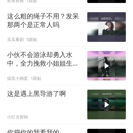
炙青剪辑
1跟贴
这么粗的绳子不用？发呆
那两个是正常人吗
瓜瓜看剧
5跟贴
小伙不会游泳却勇入水
中，全力挽救小姐姐生
命，被救者露出笑脸
搞笑小捣蛋
1跟贴
这是遇上黑导游了啊
小叮当剪辑
你捣你的我看我的