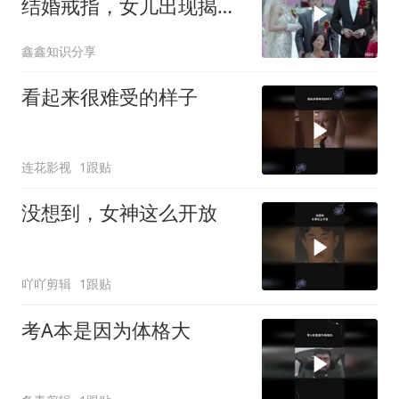
结婚戒指，女儿出现揭露
了小三所有的阴谋
鑫鑫知识分享
看起来很难受的样子
连花影视
1跟贴
没想到，女神这么开放
吖吖剪辑
1跟贴
考A本是因为体格大