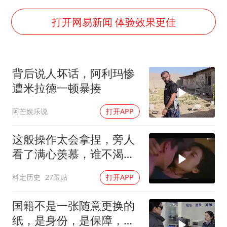
浙江最强风雨时段已锁定
微信新功能：你可以“撤回”你的撤回
打开网易新闻 体验效果更佳
光伏八巨头签署“不低于成本价”倡议
刘伟任延安市委常委、市纪委书记
背后说人坏话，阿利玛惨
多所幼师院校开设养老专业
遭米拉德一顿暴揍
泰国校园枪击事件已致8死30余伤
阿芒娱乐说
打开APP
女子被狗舔脚确诊三级暴露 医生回应
习近平心系体育强国建设
这般操作太会拿捏，旁人
看了满心羡慕，谁不渴望
拥有此技
料定历史
27跟贴
打开APP
国籍不是一张随意更换的
纸，是身份，是保障，是