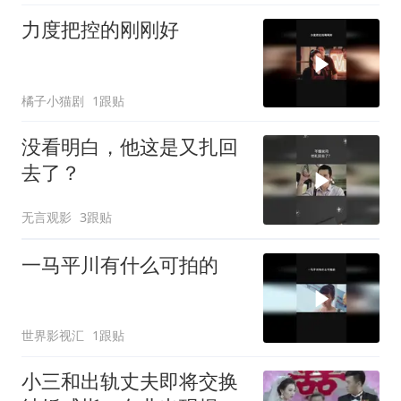
力度把控的刚刚好
橘子小猫剧
1跟贴
没看明白，他这是又扎回
去了？
无言观影
3跟贴
一马平川有什么可拍的
世界影视汇
1跟贴
小三和出轨丈夫即将交换