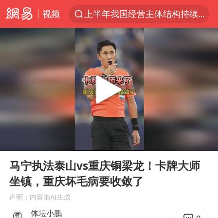
视频
上半年我国经营主体结构持续优化
于东来回应胖东来近25年老店年底关闭
《披荆斩棘2026》阵容官宣
白海豚北上或致京津冀暴雨
国足U17与阿森纳决赛取消 并列冠军
香港刷新1884年以来最高气温纪录
新疆一婚礼线上邀请引热议
00:00
01:44
美将每月供乌爱国者拦截导弹
Play
Ent
full
《龙餐馆》 冲奖
马宁执法泰山vs重庆铜梁龙！卡牌大师
坐镇，重庆坏毛病要收敛了
构建更高水平的全民健身公共服务体系
声明：内容由AI生成
上门女婿出轨女邻居多年被判重婚罪
体坛小鹏