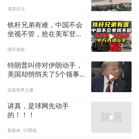
反而全盘接受？
鬼菜生活
铁杆兄弟有难，中国不会
坐视不管，抢在美军登陆
前，中方先送6字
锦升体娱
特朗普叫停对伊朗动手，
美国却悄悄关了5个领事
馆，这才是真问题
侃侃世界之最
讲真，是球网先动手
的！！！
新媒体
57跟贴