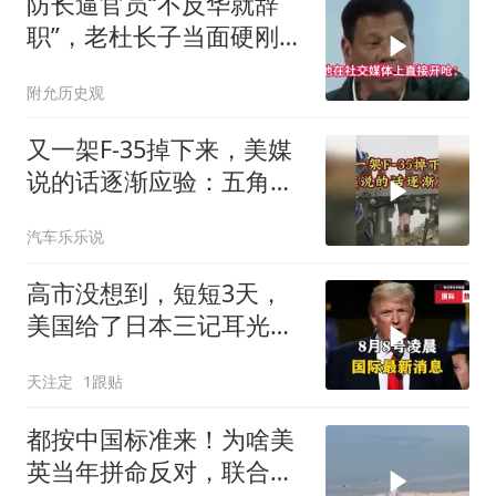
防长逼官员“不反华就辞
职”，老杜长子当面硬刚：
你凭什么？
附允历史观
又一架F-35掉下来，美媒
说的话逐渐应验：五角大
楼要亏大了
汽车乐乐说
高市没想到，短短3天，
美国给了日本三记耳光，
根本不顾日本死活
天注定
1跟贴
都按中国标准来！为啥美
英当年拼命反对，联合国