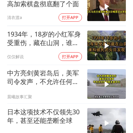
高加索棋盘彻底翻了个面
清衣渡a
打开APP
1934年，18岁的小红军身
受重伤，藏在山洞，谁料
被民团头目发现
仅仅解说
打开APP
中方亮剑黄岩岛后，美军
司令发声，不允许任何国
家主宰印太
晨曦故事汇聚
日本这项技术不仅领先30
年，甚至还能垄断全球