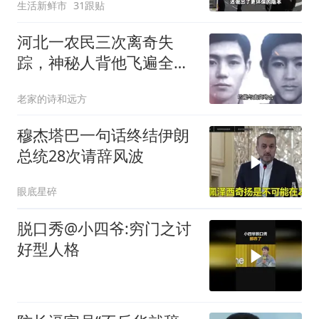
生活新鲜市
31跟贴
河北一农民三次离奇失
踪，神秘人背他飞遍全中
国，幕后真相是什么
老家的诗和远方
穆杰塔巴一句话终结伊朗
总统28次请辞风波
眼底星碎
脱口秀@小四爷:穷门之讨
好型人格