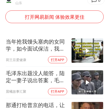
世界第1特鲁姆普斯诺克中国赛一轮游
0
山东
云南一男子胃中取出180颗铁钉
打开网易新闻 体验效果更佳
以军士兵把枪口对准中国记者
景区回应“麦积山石窟看完需2000元”
曹颖儿子首次演长剧
当年抢我馒头塞肉的女同
全球最大级别运输船通过长江大桥
学，如今面试保洁，我亲
自面她
奋力开创中国式现代化建设新局面
荷兰豆爱健康
打开APP
毛泽东出题没人能答，陆
定一妻子说出答案，毛主
席听后高兴异常
晨曦故事汇聚
打开APP
那通打给普京的电话，让