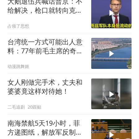
大鹅退伍兵喊话普京：不
给解决，枪口就转向克里
姆林宫！
占领了思想
台湾统一方式可能出人意
料：77年前毛主席的奇
谋，是最佳解决方案
动漫跳舞姬
女人刚做完手术，丈夫和
婆婆竟这样对待她！
二毛追剧
20跟贴
南海禁航5天19小时，菲
方递图纸，解放军反制组