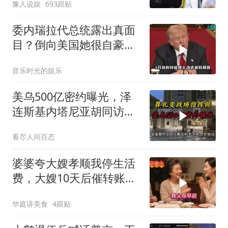
豫人说娱
693跟贴
委内瑞拉代总统露出真面
目？倒向美国她很自豪
【独家】7月30号，委代
音乐时光的娱乐
总统罗德里格斯竟突然开
炮怒点马杜罗，扬言马杜
美乌500亿密约曝光，泽
罗的外交政策简直
连斯基内塔尼亚胡同访白
宫促两战联动
看尽人间百态
婆婆夸大嫂孝顺我停生活
费，大嫂10天后催转账，
一句话全家愣住
华庭讲美食
4跟贴