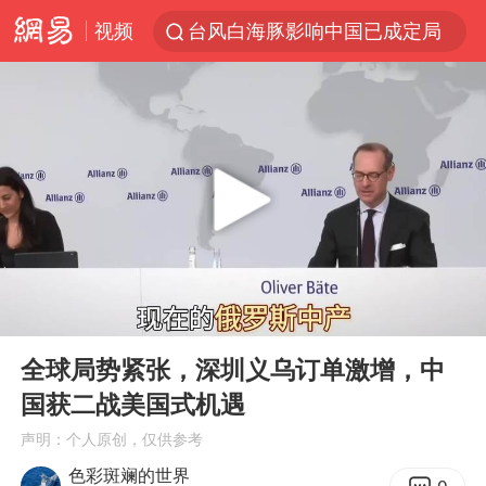
视频
台风白海豚影响中国已成定局
中方回应是否开采太平洋海底稀土资源
昆明石林火把节
外交部发言人就广岛核爆81周年等答记者问
我国编制完成新版全月地质图
胡塞武装袭扰红海航运行动升级
郑国霖回应去景区上班被保安拦下
00:00
04:37
80后女柜员逆袭成4200亿银行副行长
Play
Ent
full
感觉全东北都在等7号
全球局势紧张，深圳义乌订单激增，中
国获二战美国式机遇
扎哈罗娃批广岛市长不提美国原子弹
声明：个人原创，仅供参考
泰国一女公务员妆容引争议 本人回应
色彩斑斓的世界