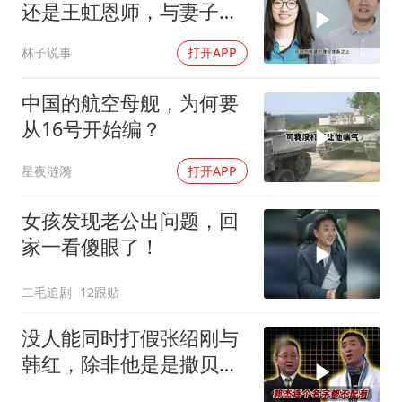
还是王虹恩师，与妻子合
照慈眉善目
林子说事
打开APP
中国的航空母舰，为何要
从16号开始编？
星夜涟漪
打开APP
女孩发现老公出问题，回
家一看傻眼了！
二毛追剧
12跟贴
没人能同时打假张绍刚与
韩红，除非他是是撒贝
宁！