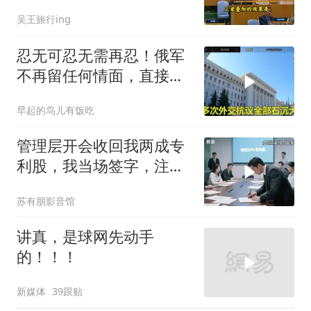
合拳已到位
吴王旅行ing
忍无可忍无需再忍！俄军
不再留任何情面，直接炸
平基辅美国军工厂
早起的鸟儿有饭吃
管理层开会收回我两成专
利股，我当场签字，注销
核心技术授权，全员慌了
苏有朋影音馆
讲真，是球网先动手
的！！！
新媒体
39跟贴