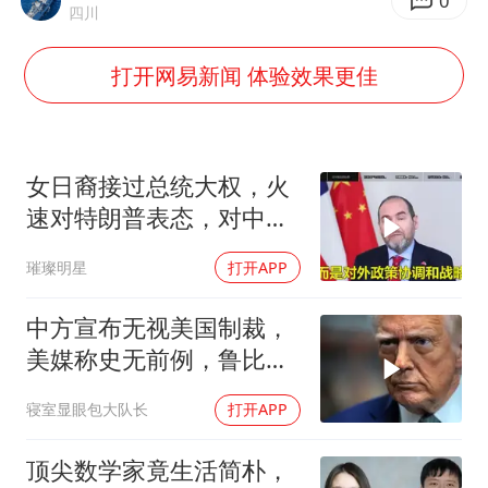
多地要求领导干部带头休假
0
四川
女子利用漏洞0元薅走3000多件家电
打开网易新闻 体验效果更佳
首次证实！“胶球”存在
村民谈“梅姨”：叫的其实是“媒姨”
关之琳否认与27岁模特的恋情
女日裔接过总统大权，火
奋进开新局 实干挑大梁
速对特朗普表态，对中
国，也许下一个承诺
璀璨明星
打开APP
中方宣布无视美国制裁，
美媒称史无前例，鲁比
奥：或追加二次制裁
寝室显眼包大队长
打开APP
顶尖数学家竟生活简朴，