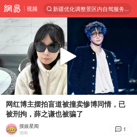
视频
新疆优化调整景区内自驾服务费
光影经济撬动暑期消费新蓝海
“新疆的交警怎么个个像我妈”
西湖突现狂风暴雨 游客瞬间被浇透
香港正式允许“拒绝抢救”
白海豚将正面袭击贯穿浙江
情侣平潭拍日出坠崖1死1伤
00:00
01:11
《欢迎来龙餐馆》口碑
Play
Ent
full
微信又有新功能，你可以“撤回”你的撤回了！
网红博主摆拍盲道被撞卖惨博同情，已
被刑拘，薛之谦也被骗了
郑丽文：台湾从来没有“独立”过
几元成本的AI广告导致千万市值蒸发
摸娱星闻
1
湖南