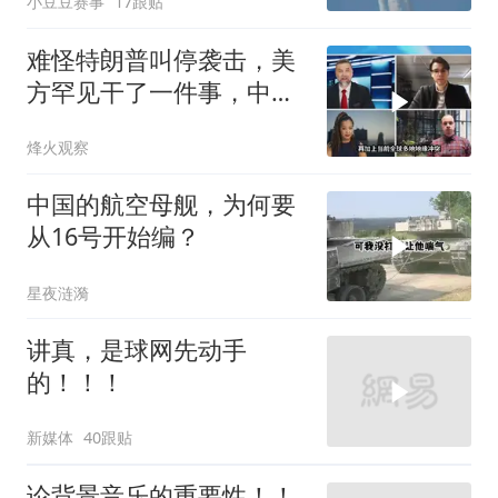
小豆豆赛事
17跟贴
难怪特朗普叫停袭击，美
方罕见干了一件事，中方
智库预测有事发生
烽火观察
中国的航空母舰，为何要
从16号开始编？
星夜涟漪
讲真，是球网先动手
的！！！
新媒体
40跟贴
论背景音乐的重要性！！