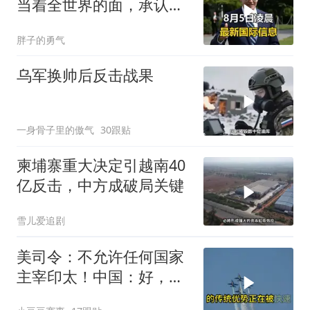
当着全世界的面，承认一
个众所周知的事实
胖子的勇气
乌军换帅后反击战果
一身骨子里的傲气
30跟贴
柬埔寨重大决定引越南40
亿反击，中方成破局关键
雪儿爱追剧
美司令：不允许任何国家
主宰印太！中国：好，轰
6N就挂一枚弹升空