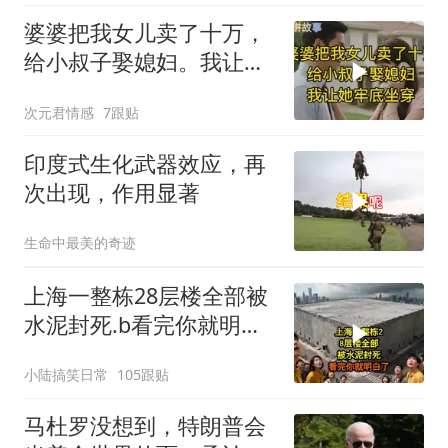
婆婆把我女儿卖了十万，
给小叔子娶媳妇。我让她
牢底坐穿！
次元君情感
7跟贴
印度式生化武器效应，再
次出现，作用显著
生命中最美的奇迹
上海一整栋28层楼全部被
水泥封死.b看完你就明白
了..s
小陆搞笑日常
105跟贴
马杜罗没想到，特朗普会