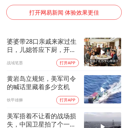
酒店回应车内过夜被收150元
商场现钱学森巨幅海报 负责人回应
打开网易新闻 体验效果更佳
杭州全市有序停课
36岁男演员成景区NPC后人气爆棚
婆婆带28口亲戚来家过生
“不怕六爷挂得多 就怕六爷挂一颗”
日，儿媳答应下厨，开饭
全民健身事业高质量发展
时全愣住了
战域笔墨
打开APP
梁家辉百花奖演讲落泪
乐享全民健身 共筑健康中国
黄岩岛立规矩，美军司令
的喊话里藏着多少玄机
铁甲雄狮
打开APP
美军捂着不让看的战场损
失，中国卫星拍了个一清