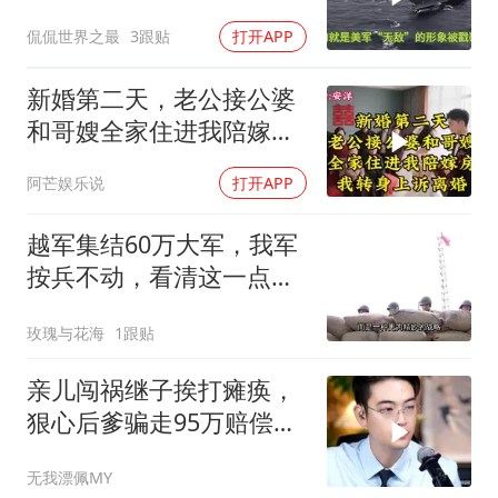
二楚
侃侃世界之最
3跟贴
打开APP
新婚第二天，老公接公婆
和哥嫂全家住进我陪嫁房
我转身上诉离婚
阿芒娱乐说
打开APP
越军集结60万大军，我军
按兵不动，看清这一点便
知越南必败
玫瑰与花海
1跟贴
亲儿闯祸继子挨打瘫痪，
狠心后爹骗走95万赔偿金
给亲儿买房娶媳妇
无我漂佩MY