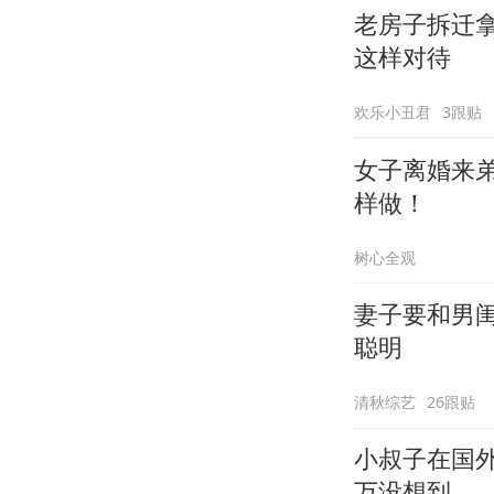
老房子拆迁
这样对待
欢乐小丑君
3跟贴
女子离婚来
样做！
树心全观
妻子要和男
聪明
清秋综艺
26跟贴
小叔子在国外
万没想到