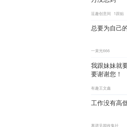
逗趣创意间
1跟贴
总要为自己
一束光666
我跟妹妹就
要谢谢您！
有趣王文鑫
工作没有高
离谱见闻收集社