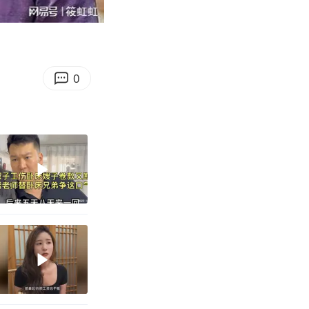
05:47
Enter
fullscreen
0