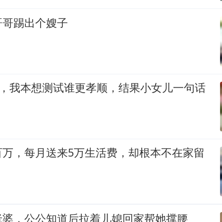
哥哥踢出个嫂子
万，我本想测试谁更孝顺，结果小女儿一句话
百万，每月送来5万生活费，却根本不在家留
老婆，公公知道后拉着儿媳回家帮她撑腰