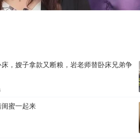
扎哈罗娃批广岛市长不提美国原子弹
泰国一女公务员妆容引争议 本人回应
女子利用漏洞0元薅走3000多件家电
把党建设得更加坚强有力
关之琳否认与27岁模特的恋情
多地要求领导干部带头休假
卧床，嫂子拿款又断粮，岩老师替卧床兄弟争
奋进开新局 实干挑大梁
贴
着闺蜜一起来