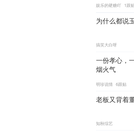
娱乐的硬糖吖
1跟
为什么都说
搞笑大白呀
一份孝心，
烟火气
明珍说情
6跟贴
老板又背着
知秋综艺