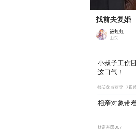
00:00
Play
找前夫复婚
筱虹虹
山东
小叔子工伤
这口气！
搞笑盘点萱萱
7跟
相亲对象带
财富基因007