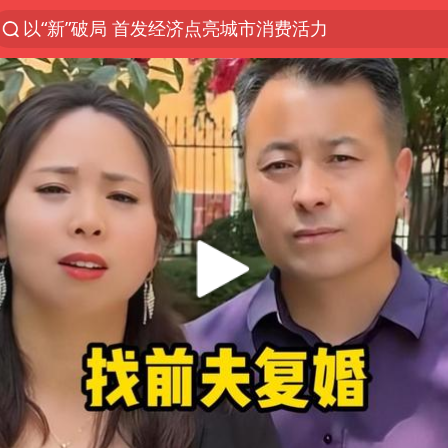
以“新”破局 首发经济点亮城市消费活力
台风白海豚影响中国已成定局
中方回应是否开采太平洋海底稀土资源
外交部发言人就广岛核爆81周年等答记者问
昆明石林火把节
台风白海豚即将进入48小时警戒线
我国编制完成新版全月地质图
胡塞武装袭扰红海航运行动升级
郑国霖回应去景区上班被保安拦下
80后女柜员逆袭成4200亿银行副行长
感觉全东北都在等7号