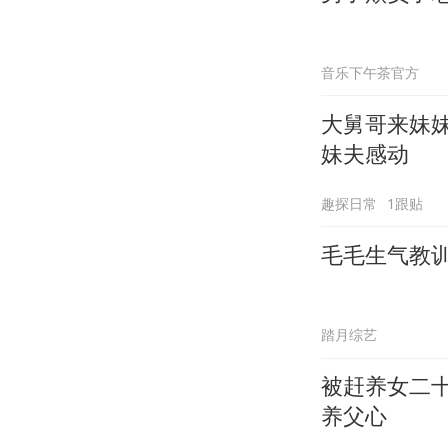
音乐下午茶官方
大舅哥来妹
妹夫感动
趣探日常
1跟贴
毛毛生气教
踏月综艺
被赶养女二
养父心