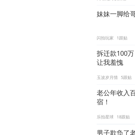
妹妹一脚给
闪拍玩家
1跟贴
拆迁款100
让我羞愧
玉波岁月情
5跟贴
老公年收入
宿！
乐拍星球
18跟贴
男子欺负了