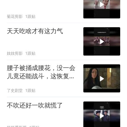
菊花剪影
1跟贴
天天吃啥才有这力气
奻奻剪影
1跟贴
腰子被捅成腰花，没一会
儿竟还能战斗，这恢复力
太惊人
了史剧堂
1跟贴
不吹还好一吹就慌了