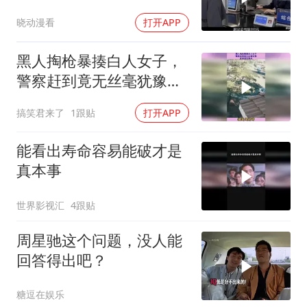
归属！
晓动漫看
打开APP
黑人掏枪暴揍白人女子，
警察赶到竟无丝毫犹豫，
直接清空弹夹！
搞笑君来了
1跟贴
打开APP
能看出寿命容易能破才是
真本事
世界影视汇
4跟贴
周星驰这个问题，没人能
回答得出吧？
糖逗在娱乐