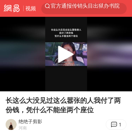
视频
美股收盘：道指再创历史新高
服务提质，内需扩容有保障
人贩子“梅姨”真实姓名曝光
“老头乐”悬挂“蒙H好几个8”上路
41岁女子为鼓励女儿考研上岸985
河南：领导干部要带头休假
中国宣布5项对美反制措施
00:00
02:06
外交部回应日本将中国列为最大挑战
Play
Ent
full
被妻子举报丈夫与情人一审获刑1年
长这么大没见过这么嚣张的人我付了两
份钱，凭什么不能坐两个座位
“中国游”持续带火“中国购”
长安航空通报旅客所带充电宝自燃：航班备降武汉，无人员受伤
绝绝子剪影
1
河南