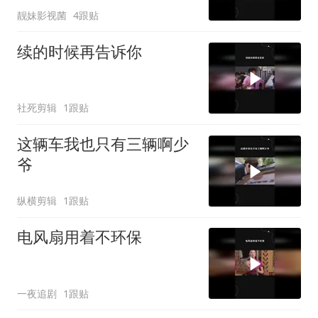
靓妹影视菌
4跟贴
续的时候再告诉你
社死剪辑
1跟贴
这辆车我也只有三辆啊少
爷
纵横剪辑
1跟贴
电风扇用着不环保
一夜追剧
1跟贴