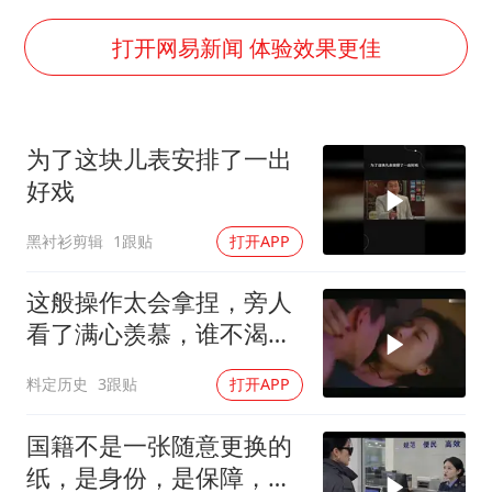
你常吃的兰州拉面要改名了，或改名青海拉面
急诊医生漏诊致2岁患儿死亡获刑1年
打开网易新闻 体验效果更佳
李在明：韩国进入国家灾难状态
“老登”这个词错在哪里
为了这块儿表安排了一出
女子旅游错把丧葬品当纪念品买下
好戏
张家界中心汽车站候车厅漏水如瀑布
黑衬衫剪辑
1跟贴
打开APP
“煎饼叔叔”张建武离世
坚持党全面领导和党中央集中统一领导
这般操作太会拿捏，旁人
看了满心羡慕，谁不渴望
拥有此技
料定历史
3跟贴
打开APP
国籍不是一张随意更换的
纸，是身份，是保障，是