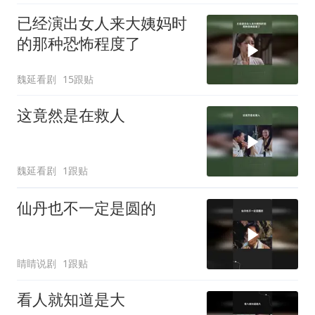
已经演出女人来大姨妈时
的那种恐怖程度了
魏延看剧
15跟贴
这竟然是在救人
魏延看剧
1跟贴
仙丹也不一定是圆的
睛睛说剧
1跟贴
看人就知道是大