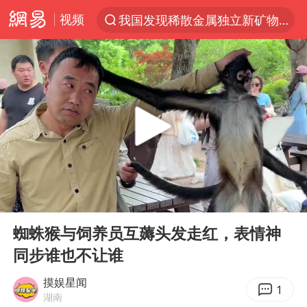
我国发现稀散金属独立新矿物——乌斯河锗矿
视频
台风“白海豚”登陆 各地各部门全力应对
部分银行上调存款利率
小沈阳加盟《披荆斩棘》
新疆生产建设兵团生态环境局原局长被查
朱一龙的鼻子怎么了
三预警齐发 11个省份有大到暴雨
00:00
01:06
国乒连续两站无缘冠军
Play
Ent
上海鼓励居家办公
full
蜘蛛猴与饲养员互薅头发走红，表情神
5万小车卖不动 微型代步车集体遇冷
同步谁也不让谁
4.2平卫生间补漏注胶花1.55万
摸娱星闻
1
湖南
上海地铁4条线路全线停运