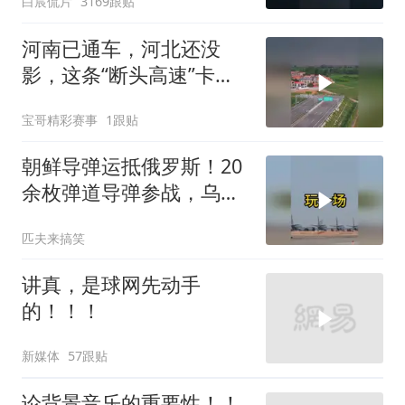
白宸侃片
3169跟贴
河南已通车，河北还没
影，这条“断头高速”卡在
省界
宝哥精彩赛事
1跟贴
朝鲜导弹运抵俄罗斯！20
余枚弹道导弹参战，乌克
兰防空压力倍增！
匹夫来搞笑
讲真，是球网先动手
的！！！
新媒体
57跟贴
论背景音乐的重要性！！