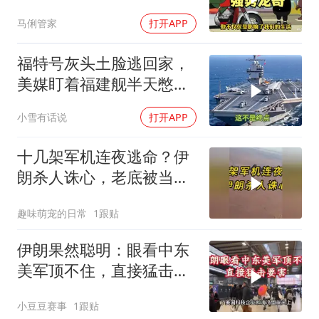
马俐管家
打开APP
福特号灰头土脸逃回家，
美媒盯着福建舰半天憋出
一句话：这不是终点
小雪有话说
打开APP
十几架军机连夜逃命？伊
朗杀人诛心，老底被当地
人掀翻
趣味萌宠的日常
1跟贴
伊朗果然聪明：眼看中东
美军顶不住，直接猛击要
害
小豆豆赛事
1跟贴