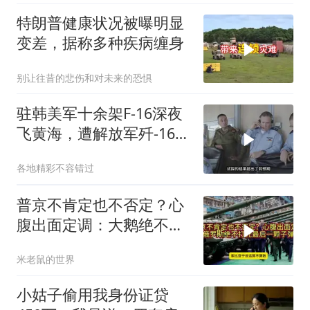
特朗普健康状况被曝明显
变差，据称多种疾病缠身
别让往昔的悲伤和对未来的恐惧
驻韩美军十余架F-16深夜
飞黄海，遭解放军歼-16驱
离
各地精彩不容错过
普京不肯定也不否定？心
腹出面定调：大鹅绝不打
光最后一颗子弹
米老鼠的世界
小姑子偷用我身份证贷