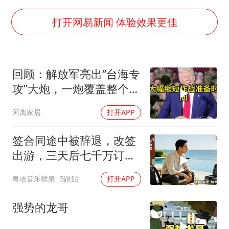
周星驰妈妈现身香港首映礼
打开网易新闻 体验效果更佳
湖北启动重大气象灾害三级应急响应
白海豚路径图
回顾：解放军亮出“台海专
56岁刘奕君跟13岁女儿合跳
攻”大炮，一炮覆盖整个海
大疆错失宇树
峡，有人该睡不着了
阿离家居
打开APP
“还不如不放假”
从科技创新看开局起步的时与势
签合同途中被辞退，改签
出游，三天后七千万订单
告吹，老板拍腿连声懊悔
粤语音乐喷泉
5跟贴
打开APP
强势的龙哥