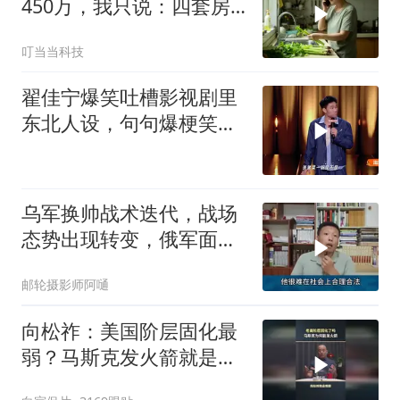
450万，我只说：四套房
三辆车全款
叮当当科技
翟佳宁爆笑吐槽影视剧里
东北人设，句句爆梗笑点
密集，这段建
乌军换帅战术迭代，战场
态势出现转变，俄军面临
严峻兵员压力
邮轮摄影师阿嗵
向松祚：美国阶层固化最
弱？马斯克发火箭就是答
案！