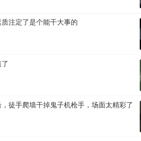
素质注定了是个能干大事的
值了
击，徒手爬墙干掉鬼子机枪手，场面太精彩了