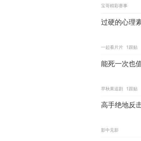
宝哥精彩赛事
过硬的心理
一起看片片
1跟贴
能死一次也
早秋果追剧
1跟贴
高手绝地反
影中见影