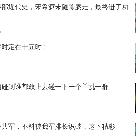
半部近代史，宋希濂未随陈赓走，最终进了功
贴
零时定在十五时！
呐碰到谁都敢上去碰一下一个单挑一群
扮共军，不料被我军排长识破，这下精彩