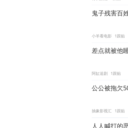
鬼子残害百
小羊看电影
1跟贴
差点就被他
阿缸追剧
1跟贴
公公被拖欠5
抽象影视汇
1跟贴
人人喊打的