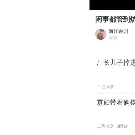
00:00
Play
闲事都管到
海洋说剧
河南
厂长儿子掉
二毛追剧
寡妇带着俩
二毛追剧
3跟贴