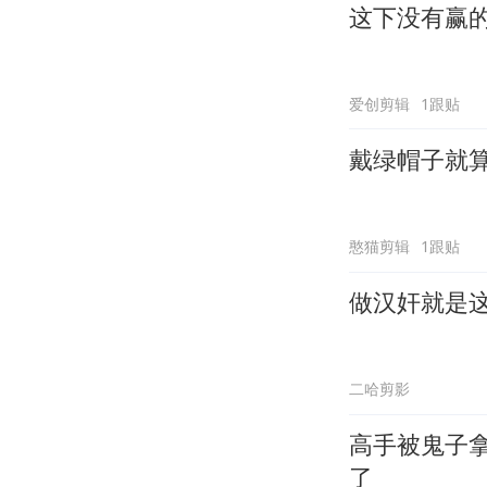
这下没有赢
爱创剪辑
1跟贴
戴绿帽子就
憨猫剪辑
1跟贴
做汉奸就是
二哈剪影
高手被鬼子
了