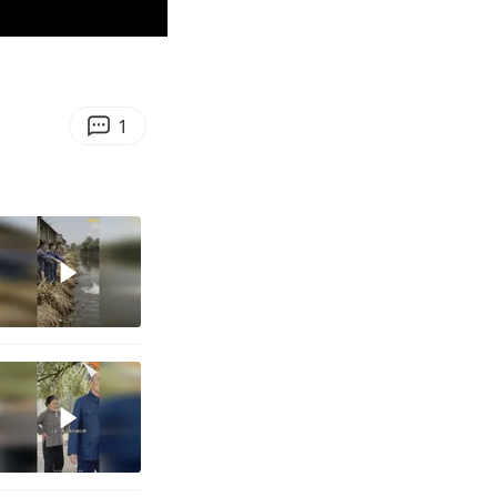
01:36
Enter
fullscreen
1