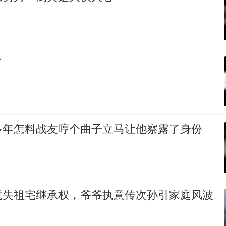
了
多年怎料战友哼个曲子立马让他察露了身份
竟失祖宅继承权，爷爷执意传次孙引家庭风波