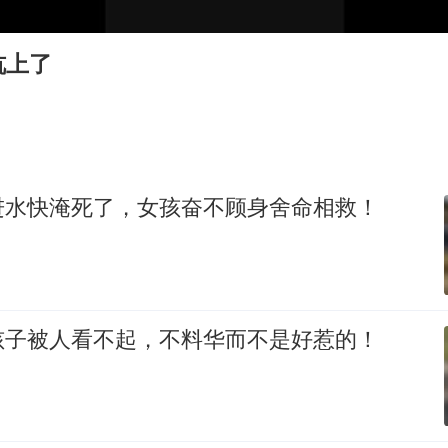
南大数院院长疑辞职信里写不想干了
41岁女子为鼓励女儿考上985研究生
炕上了
弹药库存告急 美军补货难
如何把百年大党建设得更加坚强有力
沙特否认与胡塞武装举行会谈
乘客脱鞋散发异味 司机提醒反被怼
进水快淹死了，女孩奋不顾身舍命相救！
多专业取消艺考 文化工作者要有文化
总书记关心百姓身边这些民生大事
孩子被人看不起，不料华而不是好惹的！