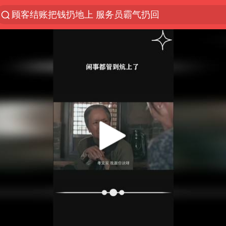
顾客结账把钱扔地上 服务员霸气扔回
探寻“技能+”促就业创业新路
美国退回1000亿美元关税
38岁山东财大教授刘海明逝世
李亚鹏向地铁吐血女孩捐99999元
被泰航拒载中国乘客：免费改签没兑现
逃犯看演唱会 刚出地铁就被逮住
台风白海豚或在华东沿海登陆
日本籍女网红在韩直播时自杀身亡
香港殿堂级填词人黎彼得因病离世 终年76岁
FIFA官方支持因凡蒂诺