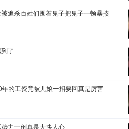
姓被追杀百姓们围着鬼子把鬼子一顿暴揍
睡到了
0年的工资竟被儿娘一招要回真是厉害
恶势力一倒真是大快人心