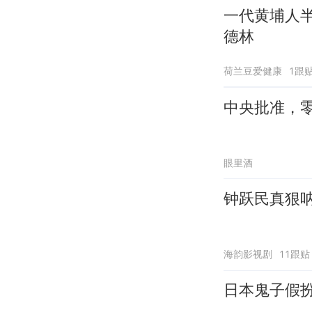
一代黄埔人
德林
荷兰豆爱健康
1跟
中央批准，
眼里酒
钟跃民真狠
海韵影视剧
11跟贴
日本鬼子假