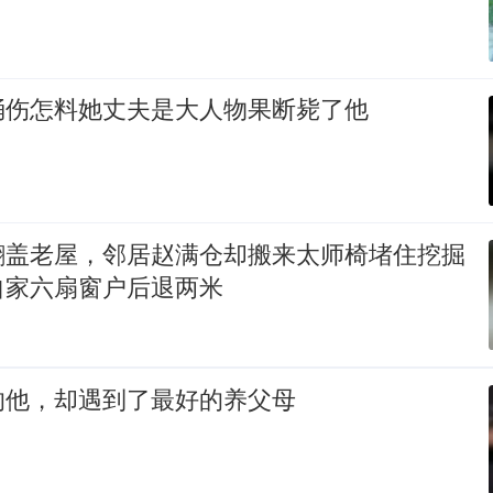
捅伤怎料她丈夫是大人物果断毙了他
翻盖老屋，邻居赵满仓却搬来太师椅堵住挖掘
自家六扇窗户后退两米
的他，却遇到了最好的养父母