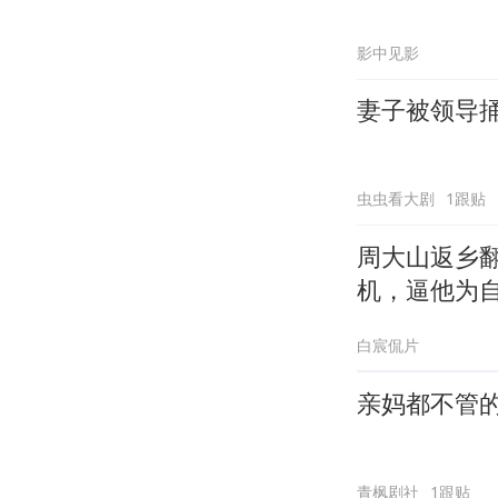
影中见影
妻子被领导
虫虫看大剧
1跟贴
周大山返乡
机，逼他为
白宸侃片
亲妈都不管
青枫剧社
1跟贴