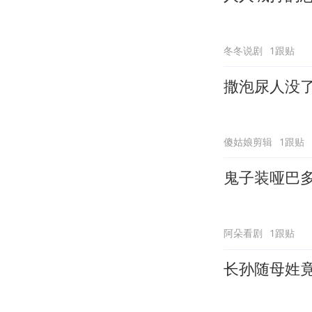
冬冬说剧
1跟贴
撒泡尿人没
傻姑娘剪辑
1跟贴
鬼子装哑巴
阿朵看剧
1跟贴
长孙随母姓