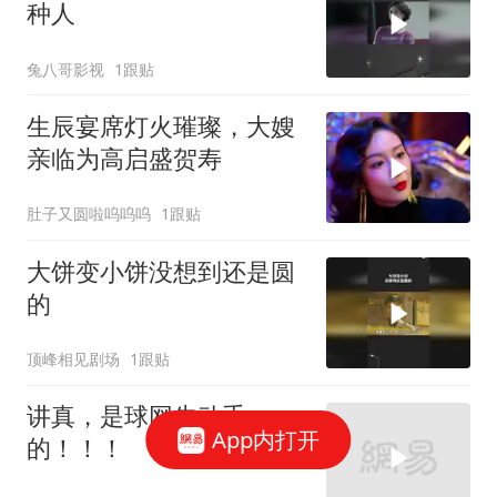
种人
兔八哥影视
1跟贴
生辰宴席灯火璀璨，大嫂
亲临为高启盛贺寿
肚子又圆啦呜呜呜
1跟贴
大饼变小饼没想到还是圆
的
顶峰相见剧场
1跟贴
讲真，是球网先动手
App内打开
的！！！