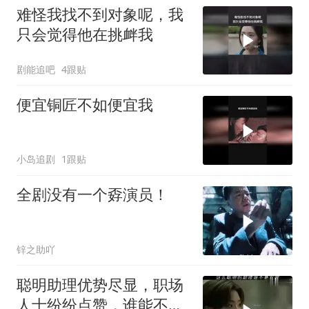
难怪我找不到对象呢，我
只会觉得他在挑衅我
剧能追吧
4跟贴
便宜铜匠不如便宜我
小岛追剧
1跟贴
全剧没有一个孬演员！
锌之助吖
聪明助理优势尽显，职场
人士纷纷点赞，谁能不爱