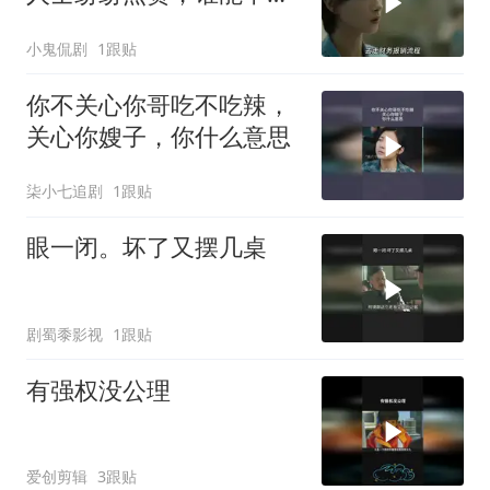
这样的她
小鬼侃剧
1跟贴
你不关心你哥吃不吃辣，
关心你嫂子，你什么意思
柒小七追剧
1跟贴
眼一闭。坏了又摆几桌
剧蜀黍影视
1跟贴
有强权没公理
爱创剪辑
3跟贴