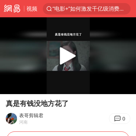
视频
“电影+”如何激发千亿级消费新活力？
向鹏0-3不敌张本智和
我国货物贸易进出口超30万亿元
曝韩国足协为外籍裁判员安排色情招待
台风白海豚加强
佛山通报笔试前13被淘汰后5名进体检
“新疆阿勒泰八月能滑雪”不实
00:00
00:27
广东雷州通报特教老师招聘违规事件
Play
Ent
full
陈幸同晋级WTT横滨冠军赛8强
真是有钱没地方花了
泰国枪击案凶手先杀祖父母后行凶
表哥剪辑君
0
河南
“立秋的第一杯奶茶”又爆单了