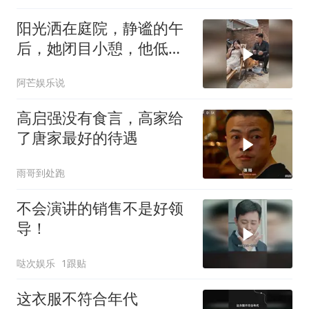
阳光洒在庭院，静谧的午
后，她闭目小憩，他低头
沉思，时光静好
阿芒娱乐说
高启强没有食言，高家给
了唐家最好的待遇
雨哥到处跑
不会演讲的销售不是好领
导！
哒次娱乐
1跟贴
这衣服不符合年代