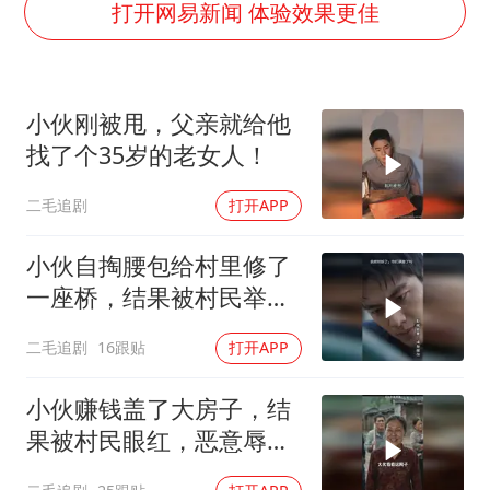
超颖电子拟投资20.86亿建设新项目
打开网易新闻 体验效果更佳
宇树科技中一签需缴款7.54万元
国防部：坚决反制任何闹海挑衅图谋
小伙刚被甩，父亲就给他
江苏发布台风蓝色预警
找了个35岁的老女人！
两名乘客在飞机上因调节座椅起冲突
二毛追剧
打开APP
台湾海峡南口北上船舶实施交通管制
夯实基础开新局
小伙自掏腰包给村里修了
一座桥，结果被村民举报
违建！
二毛追剧
16跟贴
打开APP
小伙赚钱盖了大房子，结
果被村民眼红，恶意辱
骂！