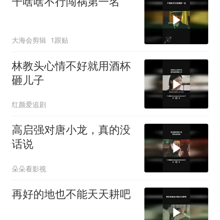
干啥啥不行闯祸第一名
大海会剪辑
1跟贴
林教头心情不好就用酒杯
砸儿子
红颜爱追剧
高启强对唐小龙，真的没
话说
朵朵看影视
再好的地也不能天天耕吧