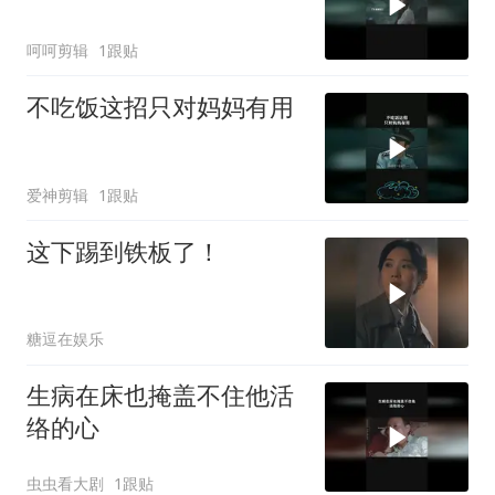
呵呵剪辑
1跟贴
不吃饭这招只对妈妈有用
爱神剪辑
1跟贴
这下踢到铁板了！
糖逗在娱乐
生病在床也掩盖不住他活
络的心
虫虫看大剧
1跟贴