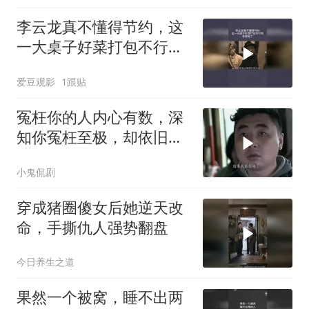
李云龙真不懂得节约，这
一大桌子好菜打包不行
吗，非得掀了
爱豆观影
1跟贴
冤枉你的人内心有数，深
知你冤枉至极，却依旧选
择无视
小鬼侃剧
穿成猪圈傻女后她逆天改
命，手撕仇人强势翻盘
今日养生之道
果然一个被窝，睡不出两