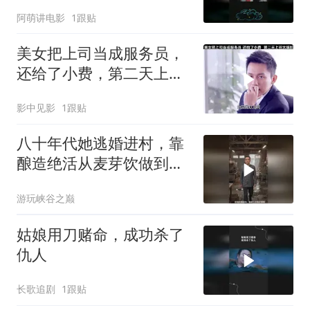
阿萌讲电影
1跟贴
美女把上司当成服务员，
还给了小费，第二天上班
太尴尬
影中见影
1跟贴
八十年代她逃婚进村，靠
酿造绝活从麦芽饮做到饮
料厂，收获爱情
游玩峡谷之巅
姑娘用刀赌命，成功杀了
仇人
长歌追剧
1跟贴