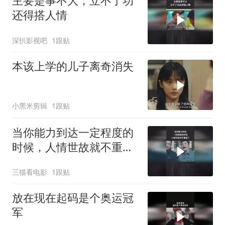
主要是事不大，立不了功
还得搭人情
深扒影视吧
1跟贴
本该上学的儿子离奇消失
小黑米剪辑
1跟贴
当你能力到达一定程度的
时候，人情世故就不重要
了
三猫看电影
1跟贴
放在现在起码是个奥运冠
军