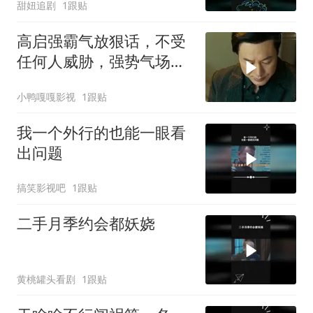
甜妞追剧
1跟贴
高启强霸气放狠话，不受
任何人威胁，强势气场震
撼全场
小鸭嘎嘎影视
1跟贴
我一个外行的也能一眼看
出问题
搞笑影视吧
1跟贴
二手月季约会都妖娆
黄桃罐头看剧
1跟贴