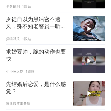
冬冬说剧
1跟贴
歹徒自以为黑话密不透
风，殊不知老警员一听便
识破玄机
猛猛呱瓜
1跟贴
求婚要帅，跪的动作也要
快
小小鱼追剧
1跟贴
先结婚后恋爱，是什么感
觉？
家禽搞笑事务所