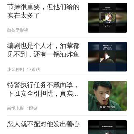
节操很重要，但他们给的
实在太多了
憨憨爱影视
编剧也是个人才，油荤都
见不到，还有一锅油炸鱼
小金聊剧
17跟贴
特警执行任务不戴面罩，
下班安全引担忧，真实情
况是这样
尚悦电影
1跟贴
恶人就不配对他发出善心