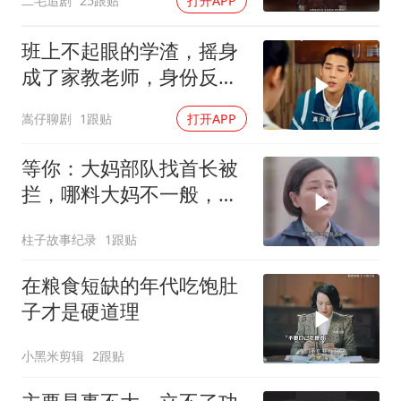
二毛追剧
25跟贴
打开APP
班上不起眼的学渣，摇身
成了家教老师，身份反转
太精彩
嵩仔聊剧
1跟贴
打开APP
等你：大妈部队找首长被
拦，哪料大妈不一般，首
长一来直接叫小名
柱子故事纪录
1跟贴
在粮食短缺的年代吃饱肚
子才是硬道理
小黑米剪辑
2跟贴