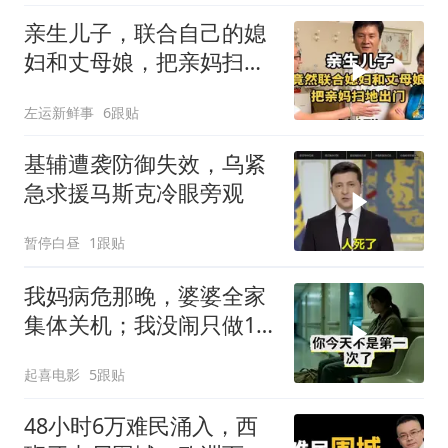
亲生儿子，联合自己的媳
妇和丈母娘，把亲妈扫地
出门！
左运新鲜事
6跟贴
基辅遭袭防御失效，乌紧
急求援马斯克冷眼旁观
暂停白昼
1跟贴
我妈病危那晚，婆婆全家
集体关机；我没闹只做1
事，6天后她打来电话：
起喜电影
5跟贴
你是不是疯了？
48小时6万难民涌入，西