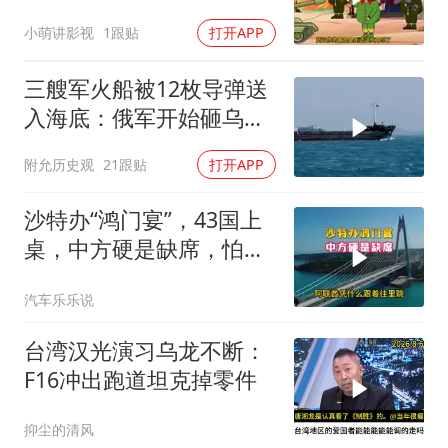
小萌讲影视
1跟贴
打开APP
三艘军火船被12枚导弹送
入海底：俄军开始砸乌克
兰的饭碗了
附允历史观
21跟贴
打开APP
沙特办“鸿门宴”，43国上
桌，中方硬是缺席，怕得
罪伊朗？格局小了
汽车乐乐说
台湾汉光演习乌龙不断：
F16冲出跑道坦克掉零件
抑尘的清风