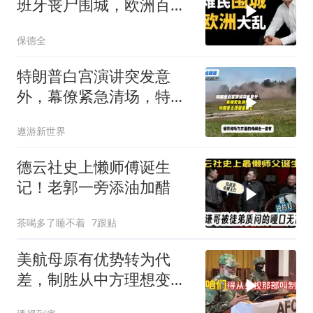
班牙丧尸围城，欧洲百年
霸权终极反噬！
保德全
特朗普白宫演讲突发意
外，幕僚紧急清场，特朗
普出现健康疑云！
遨游新世界
德云社史上懒师傅诞生
记！老郭一旁添油加醋
茶喝多了睡不着
7跟贴
美航母原有优势转为代
差，制胜从中方理想变为
既定事实