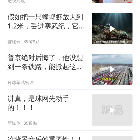
透视到底
假如把一只螳螂虾放大到
1.2米，丢进寒武纪，它能
战胜当代霸主吗
璩瑞云
396跟贴
普京绝对后悔了，他没想
到一条铁路，能掀起这么
大的风浪，中亚格局彻底
环球军武密语
改写
讲真，是球网先动手
的！！！
新媒体
39跟贴
论背景音乐的重要性！！