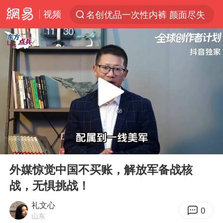
视频
名创优品一次性内裤 颜面尽失
解锁各地夏日限定体验
白海豚将正面袭击贯穿浙江
视频丨中国东方电气集团原党组副书记、董事宋致远被查
四川宜宾市珙县发生3.4级地震
黄金创今年来最大单周涨幅
香港宏福苑火灾或由烟头引起
00:00
05:25
浙江台州《告全体市民书》
Play
Ent
full
媒体：“内容由AI生成”不是免责盾牌
外媒惊觉中国不买账，解放军备战核
战，无惧挑战！
女主硬加吻戏短剧已下架
周末打虎 宋致远被查
礼文心
0
山东