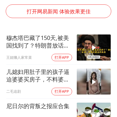
台风白海豚实时路径
郑丽文：台湾从来没有“独立”过
打开网易新闻 体验效果更佳
女子网购名牌包发现是自己丢的那只
《给阿嬷的情书》售后来了
穆杰塔巴藏了150天,被美
多个明星演唱会取消
国找到了？特朗普放话：
万岁山接盘烂尾恒大文旅城
伊朗的最后的机会
王姐懒人家常菜
打开APP
上海轮渡全线停航
习近平心系体育强国建设
儿媳妇用肚子里的孩子逼
迫婆婆买房子，不料婆婆
的做法绝了！
二毛追剧
打开APP
尼日尔的背叛之报应合集