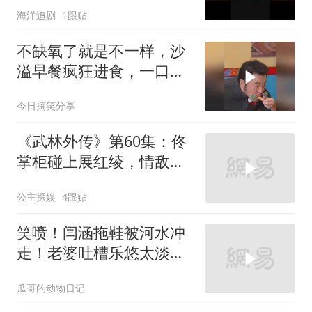
海洋追剧
1跟贴
不缺氧了就是不一样，沙
溢早餐疯狂进食，一口接
一口停不下来
今日搞笑分享
《武林外传》第60集：佟
掌柜碰上展红绫，情敌见
面分外眼红
公主探娱
4跟贴
笑喷！闫涵拖鞋被河水冲
走！老婆吐槽乐悠太淡定
了！只有闫涵默默破防！
瓜哥的动物日记