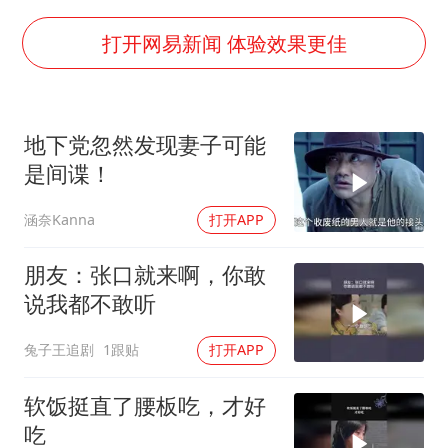
酒店回应车内过夜被收150元
牛津大学一纸声明甩不了锅
打开网易新闻 体验效果更佳
海鲜忘车里4天打开门满车都是蛆
儿子陪躺平老爹体验外卖员火了
地下党忽然发现妻子可能
香港宏福苑火灾或由烟头引起
是间谍！
西贝创始人贾国龙押注鲜羊赛道
涵奈Kanna
打开APP
几元成本 千万市值蒸发
人民的健康、体质、幸福一脉相承
朋友：张口就来啊，你敢
说我都不敢听
兔子王追剧
1跟贴
打开APP
软饭挺直了腰板吃，才好
吃