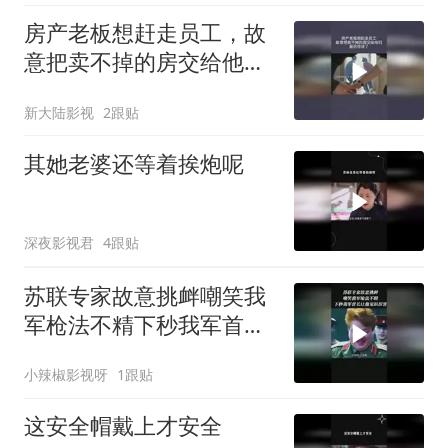
房产老板想赶走员工，故
意把卖不掉的房交给他
们，最后惊讶了
新大陆影视
2跟贴
其她老婆还等着挨炮呢
深夜影视君
4跟贴
苏联专家故意挑衅嘲笑我
军枪法不精下秒我军首长
让他见识厉害
小辣椒影视呀
1跟贴
这安全帽戴上才安全