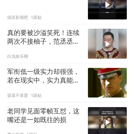
搞笑影视吧
1跟贴
真的要被沙溢笑死！连续
两次不接柚子，范丞丞大
喊：你为什么不接啊
白浅娱乐聊
军衔低一级实力却很强，
若在现实中，实力真能压
人
菠菜不算爱
1跟贴
老同学见面零帧互怼，这
嘴还是一如既往的损