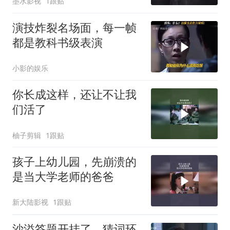
墨水影视
1跟贴
演技炸裂名场面，每一帧
都是教科书级表演
小影的娱乐
你长成这样，还让不让我
们活了
柚子剪辑
1跟贴
孩子上幼儿园，先崩溃的
是当大学老师的爸爸
新大陆影视
1跟贴
沙溢答题开挂了，猜词环