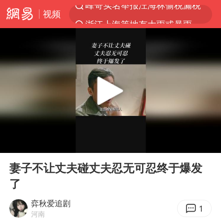
视频
浙江上海等地有大雨或暴雨
解锁各地夏日限定体验
河南潜逃10日重大刑案嫌疑人落网
西湖突现狂风暴雨 游客瞬间被浇透
马克·艾伦退出斯诺克中国公开赛
金饰克价一夜涨回1300元
新疆景区自驾服务费改为按车收费
00:00
01:05
永和豆浆创始人林炳生去世
Play
Ent
full
视频丨中国东方电气集团原党组副书记、董事宋致远被查
妻子不让丈夫碰丈夫忍无可忍终于爆发
了
白海豚将正面袭击贯穿浙江
浙江台州《告全体市民书》
弈秋爱追剧
1
河南