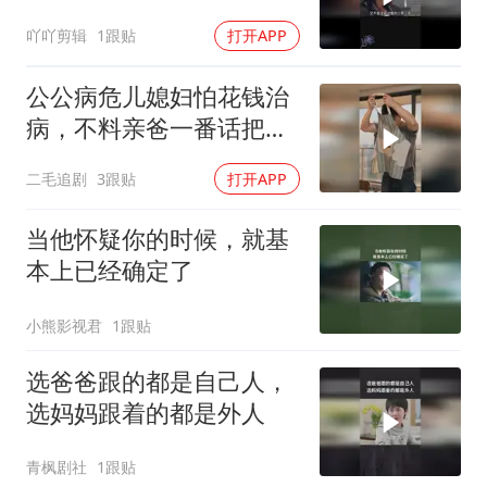
吖吖剪辑
1跟贴
打开APP
公公病危儿媳妇怕花钱治
病，不料亲爸一番话把女
儿骂醒了！
二毛追剧
3跟贴
打开APP
当他怀疑你的时候，就基
本上已经确定了
小熊影视君
1跟贴
选爸爸跟的都是自己人，
选妈妈跟着的都是外人
青枫剧社
1跟贴