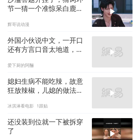
节一猜一个准惊呆白鹿，
张真源激动的跳起来了
辉哥说动漫
外国小伙说中文，一开口
还有方言口音太地道，沙
溢都震惊了！
爱下厨的阿酾
媳妇生病不能吃辣，故意
狂放辣椒，儿媳的做法太
舒服了
冰淇淋看电影
1跟贴
还没装到位就一下被拆穿
了