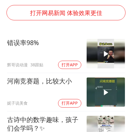
警惕！我国境内发现多起“Sorry”勒索病毒攻击事件
广岛长崎的昨天未必不会是日本的明天
打开网易新闻 体验效果更佳
我国民营企业创新动能持续增强
高铁双人座被免票儿童挤成3人座
错误率98%
上海将苏州河水强排至黄浦江
苏有朋亮相百花奖
辉哥说动漫
38跟贴
打开APP
男子攒206小时加班调休被拒获赔1.6万
真理之光，何以能照亮复兴之路？
河南竞赛题，比较大小
妮子说美食
打开APP
古诗中的数学趣味，孩子
们会学吗？✨