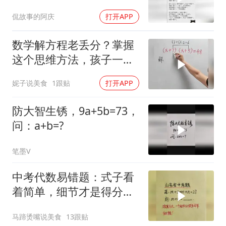
侃故事的阿庆
打开APP
数学解方程老丢分？掌握
这个思维方法，孩子一看
就会
妮子说美食
1跟贴
打开APP
防大智生锈，9a+5b=73，
问：a+b=?
笔墨V
中考代数易错题：式子看
着简单，细节才是得分关
键
马蹄烫嘴说美食
13跟贴