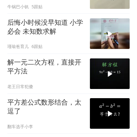
牛锅巴小钒
5跟贴
后悔小时候没早知道 小学
必会 未知数求解
瑾瑜爸育儿
6跟贴
解一元二次方程，直接开
平方法
老王日常犯傻
平方差公式数形结合，太
逗了
翻车选手小李