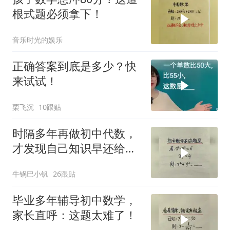
根式题必须拿下！
音乐时光的娱乐
正确答案到底是多少？快
来试试！
栗飞沉
10跟贴
时隔多年再做初中代数，
才发现自己知识早还给老
师
牛锅巴小钒
26跟贴
毕业多年辅导初中数学，
家长直呼：这题太难了！