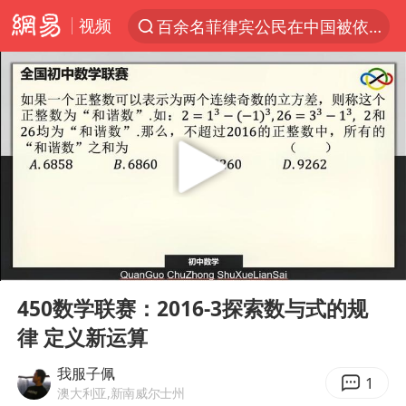
视频
百余名菲律宾公民在中国被依法处理
7月份居民消费价格指数保持温和上涨
中使馆：重大涉诈逃犯檀某落网
台湾不是国家不存在“国格”
独闯南太行失联14天的女子已找到
哥伦比亚发生7.5级地震
哥伦比亚强震已致超20人死亡
00:00
05:08
公安部通报：抓获犯罪嫌疑人8200余名
Play
Ent
full
易烊千玺金鸡百花双料影帝
450数学联赛：2016-3探索数与式的规
律 定义新运算
“老戏骨”秦焰去世
伊朗最高领袖将任命数名高级指挥官
我服子佩
1
澳大利亚,新南威尔士州