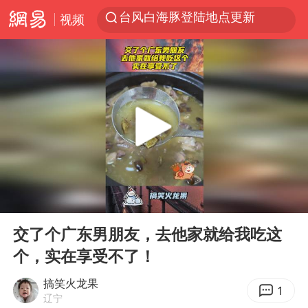
台风白海豚登陆地点更新
视频
看守所辅警收受10万获刑1年
以“新”破局 首发经济点亮城市消费活力
台风白海豚进入48小时警戒线
中方回应是否在太平洋海底开采稀土
台风白海豚影响中国已成定局
佛得角门将亮相智利俱乐部主场
U17国足1分钟轰2球
00:00
00:10
五粮液渠道价一箱上涨近百元
Play
Ent
full
交了个广东男朋友，去他家就给我吃这
宇树科技发行价格150.80元/股
个，实在享受不了！
法国将禁止“未经同意的电话营销”
搞笑火龙果
1
宇树科技王兴兴身家有望超200亿元
辽宁