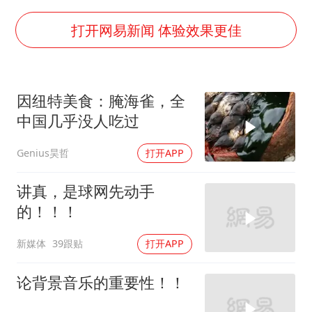
泰国一女公务员妆容引争议 本人回应
打开网易新闻 体验效果更佳
80后女柜员逆袭成4200亿银行副行长
27岁女子成组织卖淫集团主犯被通缉
吉林一“温度计大楼”读数爆表
因纽特美食：腌海雀，全
女子利用漏洞0元薅走3000多件家电
中国几乎没人吃过
24小时不关空调 电费会更低吗
Genius昊哲
打开APP
东方甄选被判赔偿江小白30万元
讲真，是球网先动手
奋进开新局 实干挑大梁
的！！！
新媒体
39跟贴
打开APP
论背景音乐的重要性！！