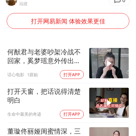
商场现钱学森巨幅海报 负责人回应
0
福建
几元成本的AI广告导致千万市值蒸发
打开网易新闻 体验效果更佳
老挝国会主席赛宋蓬逝世
购飞机票7分钟后退票被扣2022元
白海豚将正面袭击贯穿浙江
何猷君与老婆吵架冷战不
酒店回应车内过夜被收150元
回家，奚梦瑶意外传出怀
孕消息，何猷君态度大转
黄金牛市回来了吗
话心电影
1跟贴
打开APP
变
乐享全民健身 共筑健康中国
打开天窗，把话说得清楚
明白
生命中最美的奇迹
打开APP
董璇佟丽娅闺蜜情深，三