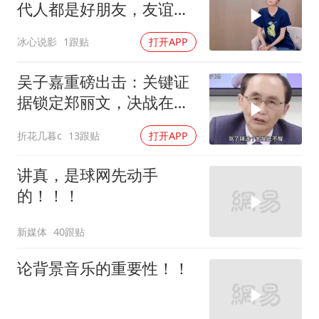
代人都是好朋友，友谊令
人羡慕
冰心说影
1跟贴
打开APP
吴子嘉重磅出击：关键证
据锁定郑丽文，决战在
即！
折花几暮c
13跟贴
打开APP
讲真，是球网先动手
的！！！
新媒体
40跟贴
论背景音乐的重要性！！