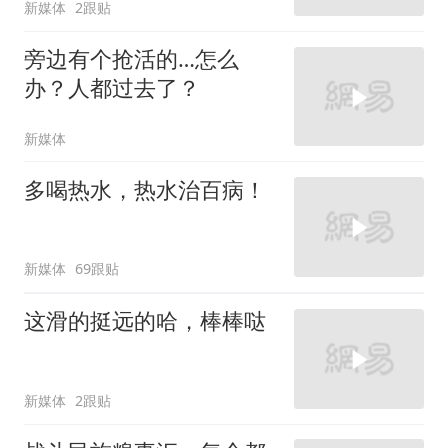
新媒体
2跟贴
旁边有个抢活的…怎么
办？人都过去了？
新媒体
多喝热水，热水治百病！
新媒体
69跟贴
这滑的挺远的哈，棒棒哒
新媒体
2跟贴