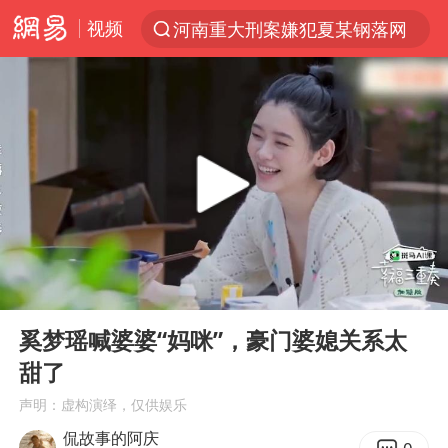
视频
河南重大刑案嫌犯夏某钢落网
光影经济撬动暑期消费新蓝海
陈思诚零点晒照为佟丽娅庆生
郑丽文：台湾从来没有“独立”过
36岁男演员成景区NPC后人气爆棚
新疆优化调整景区内自驾服务费
情侣平潭拍日出坠崖1死1伤
00:00
00:29
全民健身事业高质量发展
Play
Ent
full
上四休三，但降薪1000元，你接受吗？
奚梦瑶喊婆婆“妈咪”，豪门婆媳关系太
甜了
台当局重金为“台独”织“皇帝新衣”
声明：虚构演绎，仅供娱乐
检测列车撞人致11死2伤 涉事单位被罚
侃故事的阿庆