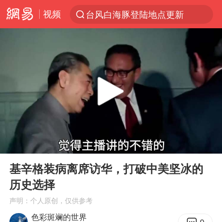
视频
台风白海豚登陆地点更新
以“新”破局 首发经济点亮城市消费活力
台风白海豚进入48小时警戒线
中方回应是否在太平洋海底开采稀土
台风白海豚影响中国已成定局
佛得角门将亮相智利俱乐部主场
看守所辅警收受10万获刑1年
00:00
04:45
陈熠叫医疗暂停被驳回 带伤遭逆转
Play
Ent
full
多地要求领导干部带头休假
基辛格装病离席访华，打破中美坚冰的
历史选择
U17国足1分钟轰2球
声明：个人原创，仅供参考
今年已有4位周星驰电影配角去世
色彩斑斓的世界