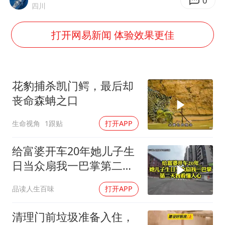
27岁女子成组织卖淫集团主犯被通缉
0
四川
“China Cool”成海外热词
打开网易新闻 体验效果更佳
房主任回应争议
把党建设得更加坚强有力
宇树科技王兴兴身家有望超200亿元
花豹捕杀凯门鳄，最后却
中国养老床位“三连降”
丧命森蚺之口
哪吒汽车南宁工厂设备降价20%拍卖
生命视角
1跟贴
打开APP
奋进开新局 实干挑大梁
给富婆开车20年她儿子生
日当众扇我一巴掌第二天
我看懂人心
品读人生百味
打开APP
清理门前垃圾准备入住，