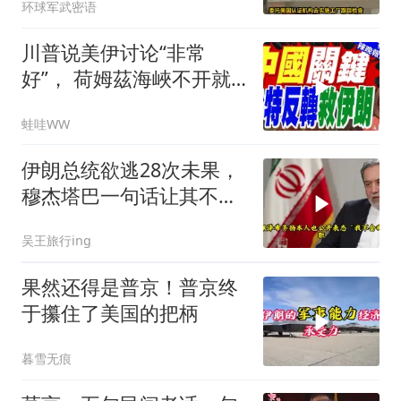
环球军武密语
川普说美伊讨论“非常
好”， 荷姆茲海峽不开就
出重拳｜帅化民.孙大千.
蛙哇WW
谢寒冰｜辣晚报20260805
伊朗总统欲逃28次未果，
穆杰塔巴一句话让其不敢
再提
吴王旅行ing
果然还得是普京！普京终
于攥住了美国的把柄
暮雪无痕