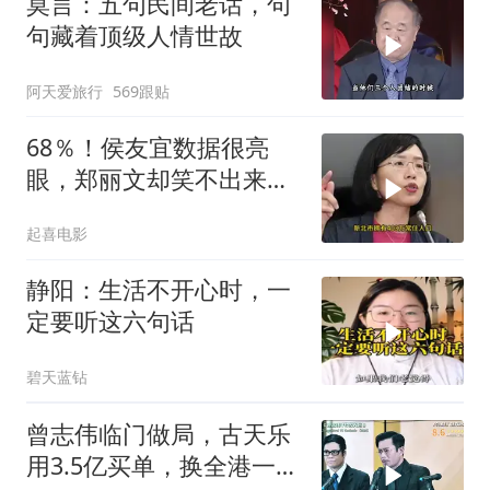
莫言：五句民间老话，句
句藏着顶级人情世故
阿天爱旅行
569跟贴
68％！侯友宜数据很亮
眼，郑丽文却笑不出来
了，卢秀燕高下立判
起喜电影
静阳：生活不开心时，一
定要听这六句话
碧天蓝钻
曾志伟临门做局，古天乐
用3.5亿买单，换全港一声