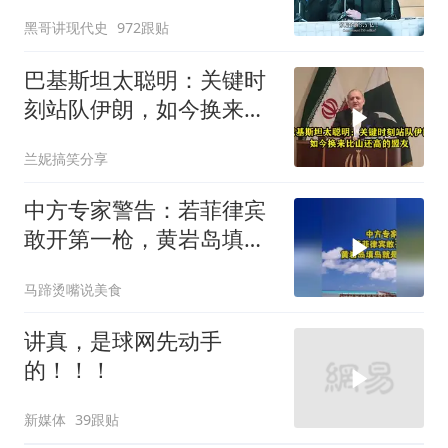
佩服！
黑哥讲现代史
972跟贴
巴基斯坦太聪明：关键时
刻站队伊朗，如今换来比
山还高的盟友
兰妮搞笑分享
中方专家警告：若菲律宾
敢开第一枪，黄岩岛填岛
就是其灭顶之灾
马蹄烫嘴说美食
讲真，是球网先动手
的！！！
新媒体
39跟贴