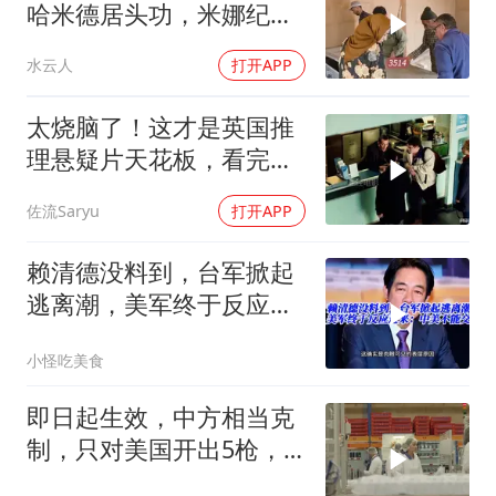
哈米德居头功，米娜纪录
片3514
水云人
打开APP
太烧脑了！这才是英国推
理悬疑片天花板，看完才
分得清谁是凶手！
佐流Saryu
打开APP
赖清德没料到，台军掀起
逃离潮，美军终于反应过
来：中美不能交战
小怪吃美食
即日起生效，中方相当克
制，只对美国开出5枪，
商务部二号令颁布