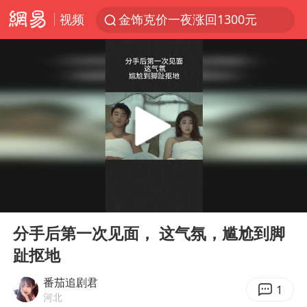
视频
金饰克价一夜涨回1300元
河南重大刑事案嫌疑人落网
峰哥 汪海林
西湖突现狂风暴雨 游客瞬间被浇透
富婆带资进组给自己硬加60多场吻戏
视频丨中国东方电气集团原党组副书记、董事宋致远被查
梁家辉：到内地拍戏不是北上是回归
00:00
00:40
白海豚将正面袭击贯穿浙江
Play
Ent
full
酒店回应车内过夜被收150元
分手后第一次见面， 这气氛，尴尬到脚
趾抠地
“不怕六爷挂得多 就怕六爷挂一颗”
牛津大学一纸声明甩不了锅
番茄追剧君
1
河北