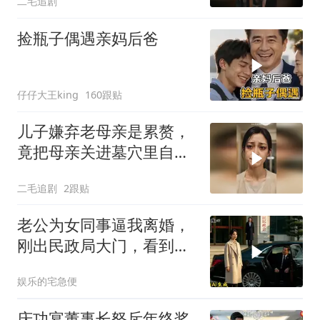
二毛追剧
捡瓶子偶遇亲妈后爸
仔仔大王king
160跟贴
儿子嫌弃老母亲是累赘，
竟把母亲关进墓穴里自生
自灭！
二毛追剧
2跟贴
老公为女同事逼我离婚，
刚出民政局大门，看到我
上了省长爸爸的专车
娱乐的宅急便
庆功宴董事长怒斥年终奖