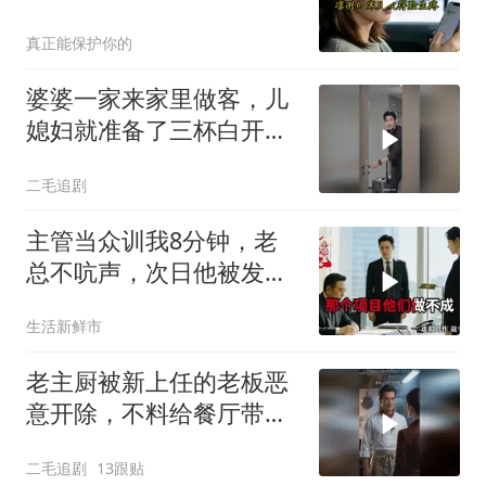
后他发来消息：我妈住院
真正能保护你的
了，你什么时候过来交住
院费？我回
婆婆一家来家里做客，儿
媳妇就准备了三杯白开
水！
二毛追剧
主管当众训我8分钟，老
总不吭声，次日他被发配
4座郊区仓库
生活新鲜市
老主厨被新上任的老板恶
意开除，不料给餐厅带来
巨大灾难！
二毛追剧
13跟贴