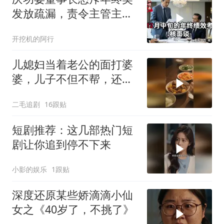
发放疏漏，责令主管主动
离职，随后开口：秘书留
开挖机的阿行
下
儿媳妇当着老公的面打婆
婆，儿子不但不帮，还助
纣为虐！
二毛追剧
16跟贴
短剧推荐：这几部热门短
剧让你追到停不下来
小影的娱乐
1跟贴
深度还原某些娇滴滴小仙
女之《40岁了，不挑了》