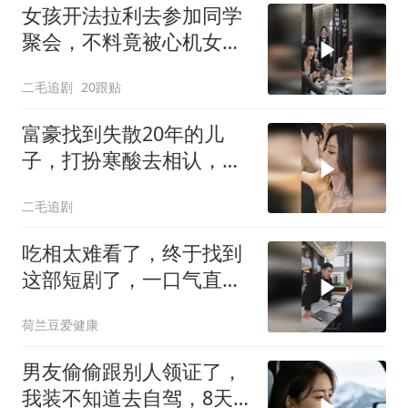
女孩开法拉利去参加同学
聚会，不料竟被心机女冒
充车主！
二毛追剧
20跟贴
富豪找到失散20年的儿
子，打扮寒酸去相认，儿
子的做法让人意外
二毛追剧
吃相太难看了，终于找到
这部短剧了，一口气直接
追到大结局，超赞
荷兰豆爱健康
男友偷偷跟别人领证了，
我装不知道去自驾，8天