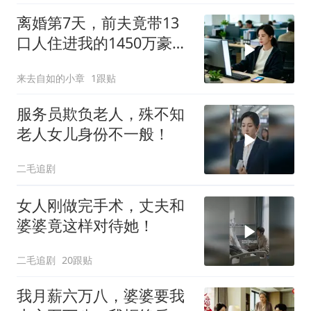
离婚第7天，前夫竟带13
口人住进我的1450万豪
宅，一开门全傻眼
来去自如的小章
1跟贴
服务员欺负老人，殊不知
老人女儿身份不一般！
二毛追剧
女人刚做完手术，丈夫和
婆婆竟这样对待她！
二毛追剧
20跟贴
我月薪六万八，婆婆要我