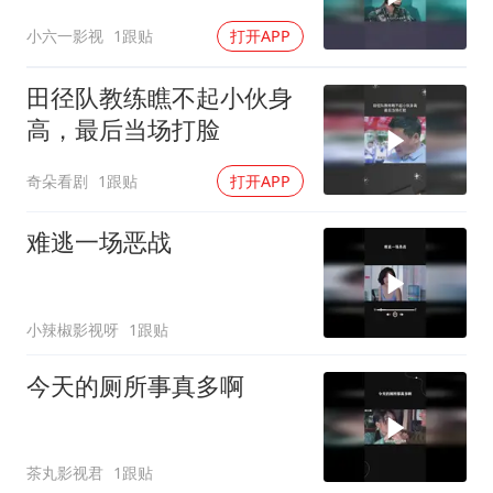
小六一影视
1跟贴
打开APP
田径队教练瞧不起小伙身
高，最后当场打脸
奇朵看剧
1跟贴
打开APP
难逃一场恶战
小辣椒影视呀
1跟贴
今天的厕所事真多啊
茶丸影视君
1跟贴