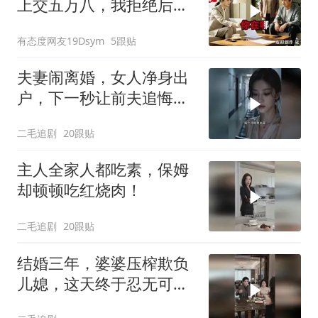
上交五万八，我拒绝后她
换了门锁，12天后我决意
有态度网友19Dsym
5跟贴
离婚
夫妻闹离婚，女人净身出
户，下一秒让前夫追悔莫
及！
二毛追剧
20跟贴
主人全家人都吃素，保姆
却顿顿吃红烧肉！
二毛追剧
20跟贴
结婚三年，婆婆压榨欺负
儿媳，这天终于忍无可
忍！