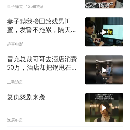
量子痛觉
1258跟贴
妻子瞒我接回致残男闺
蜜，发誓不拖累，隔天我
故作欣喜外派德国
起喜电影
冒充总裁哥哥去酒店消费
50万，酒店却把锅甩在总
裁头上！
二毛追剧
复仇爽剧来袭
逸辰好剧