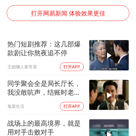
新疆景区自驾服务费改为按车收费
网传《披荆斩棘2026》名单
打开网易新闻 体验效果更佳
女主硬加吻戏短剧已下架
浙江台州《告全体市民书》
热门短剧推荐：这几部爆
香港宏福苑火灾或由烟头引起
款剧让你熬夜追不停
人民的健康、体质、幸福一脉相承
王姐懒人家常菜
打开APP
同学聚会全是局长厅长，
我没敢吭声，结账时老板
指着我喊了个称呼
鬼菜生活
打开APP
战场上的最高境界，就是
用对手击败对手