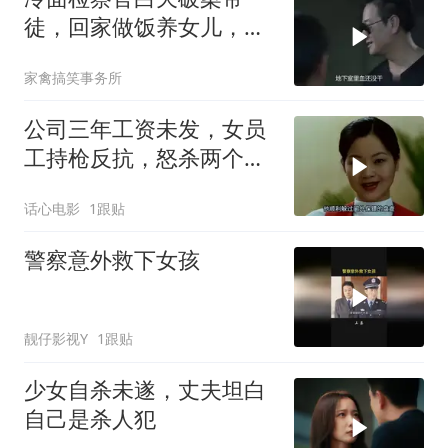
徒，回家做饭养女儿，背
后原则硬到没人能躲
家禽搞笑事务所
公司三年工资未发，女员
工持枪反抗，怒杀两个大
贪官
话心电影
1跟贴
警察意外救下女孩
靓仔影视Y
1跟贴
少女自杀未遂，丈夫坦白
自己是杀人犯