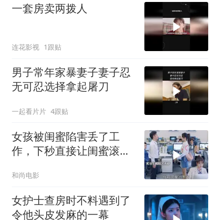
一套房卖两拨人
连花影视
1跟贴
男子常年家暴妻子妻子忍
无可忍选择拿起屠刀
一起看片片
4跟贴
女孩被闺蜜陷害丢了工
作，下秒直接让闺蜜滚出
公司
和尚电影
女护士查房时不料遇到了
令他头皮发麻的一幕