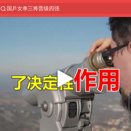
国乒女单三将晋级四强
光影经济撬动暑期消费新蓝海
马克·艾伦退出斯诺克中国公开赛
微信又有新功能，你可以“撤回”你的撤回了！
新疆优化调整景区内自驾服务费
上四休三，但降薪1000元，你接受吗？
情侣平潭拍日出坠崖1死1伤
夏日经济乘“热”而上 消费市场向“新”而行
白海豚将正面袭击贯穿浙江
酒店回应车内过夜被收150元
黄金牛市回来了吗