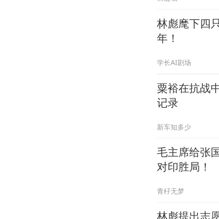
林彪麾下四
年！
学长AI剧场
粟裕在抗战中
记录
新车知多少
毛主席给张
对印胜局！
青杍无梦
林彪提出志