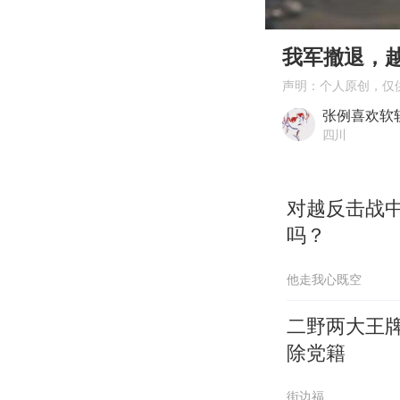
00:00
Play
我军撤退，越
声明：个人原创，仅
张例喜欢软
四川
对越反击战
吗？
他走我心既空
二野两大王
除党籍
街边福