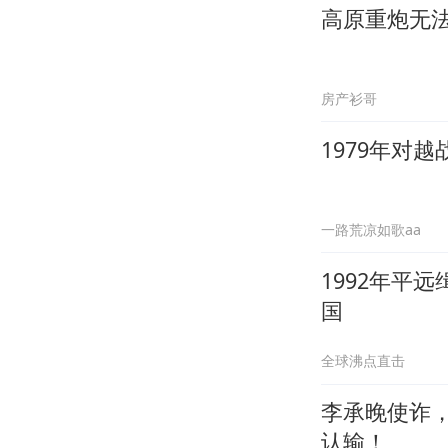
高原重炮无
房产衫哥
1979年对
一路荒凉如歌aa
1992年平
国
全球沸点直击
李承晚使诈，
认输！