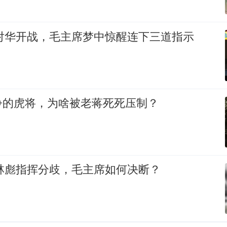
联对华开战，毛主席梦中惊醒连下三道指示
争的虎将，为啥被老蒋死死压制？
赓林彪指挥分歧，毛主席如何决断？