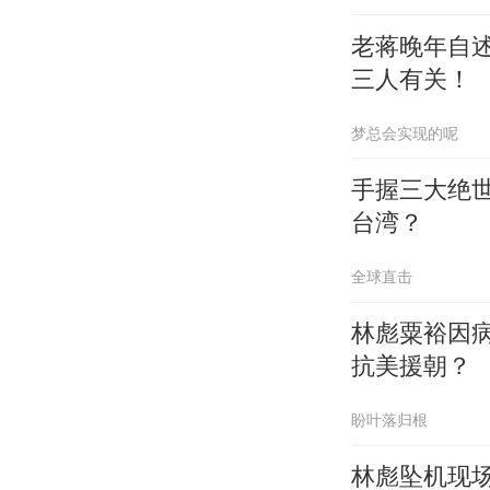
老蒋晚年自
三人有关！
梦总会实现的呢
手握三大绝
台湾？
全球直击
林彪粟裕因
抗美援朝？
盼叶落归根
林彪坠机现