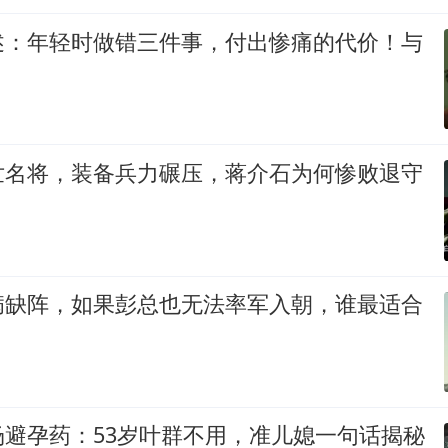
述：年轻时做错三件事，付出惨痛的代价！与
世名将，装备兵力碾压，蒋介石为何惨败退守
病缺阵，如果彭总也无法率军入朝，谁最适合
场避孕药：53岁叶群不用，准儿媳一句话揭秘