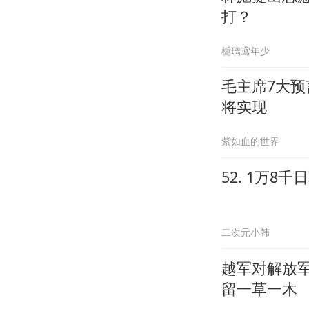
打？
栀璃鸢年少
毛主席7大预
将实现
紫如血的世界
52. 1万
二次元小韩
越军对解放
留一草一木