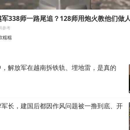
酒店花洒现排泄物住客索赔遭拒
杭州全市有序停课
军338师一路尾追？128师用炮火教他们做
36岁男演员成景区NPC后人气爆棚
供参考
全民健身事业高质量发展
软糯糯
台当局重金为“台独”织“皇帝新衣”
几元成本的AI广告导致千万市值蒸发
中，解放军在越南拆铁轨、埋地雷，是真的
老挝国会主席赛宋蓬逝世
乐享全民健身 共筑健康中国
牌军长，建国后都因作风问题被一撸到底、开