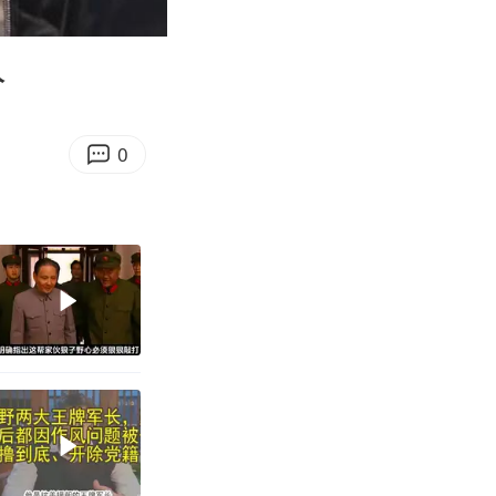
08:56
Enter
fullscreen
人
0