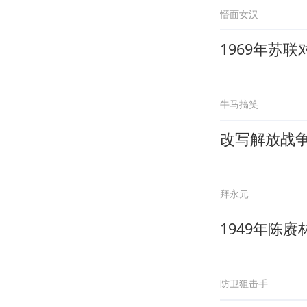
懵面女汉
1969年苏
牛马搞笑
改写解放战
拜永元
1949年陈
防卫狙击手