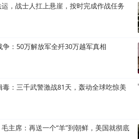
法运，战士人扛上悬崖，按时完成作战任务
越战争：50万解放军全歼30万越军真相
远缉毒：三千武警激战81天，轰动全球吃惊美
毛主席：再送一个“羊”到朝鲜，美国就彻底